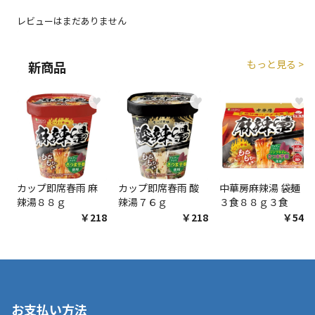
レビューはまだありません
もっと見る >
新商品
♥
♥
♥
カップ即席春雨 麻
カップ即席春雨 酸
中華房麻辣湯 袋麺
辣湯８８ｇ
辣湯７６ｇ
３食８８ｇ３食
￥218
￥218
￥548
お支払い方法