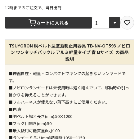
12時までのご注文で、当日出荷
宅配や店舗受取を選択できる商品です
カートに入れる
店舗のみで受取できる商品です（宅配便でのお届けが
TSUYORON 胴ベルト型墜落制止用器具 TB-NV-OT593 ノビロ
できません）
ン ワンタッチバックル アルミ軽量タイプ 青 Mサイズ の商品
※同時購入の商品は、全て同じ店舗での受取となりま
説明
す
特定の店舗のみで受取ができる商品です（宅配便での
■伸縮自在・軽量・コンパクトでキンクの起きないランヤードで
お届けができません）
す。
※同時購入の商品は、全て同じ店舗での受取となりま
■ノビロンランヤードは未使用時は短く縮んでいて、移動時の引っ
す
掛かりを抑えることができます。
委託業者によりお届けする商品です
■フルハーネスが使えない落下高さにご使用ください。
※ほか商品との同時購入はできません。お手数です
■色:青
が、ご購入手続きを分けてお買い求めください
■胴ベルト幅×長さ(mm):50×1200
※支払い方法の代金引換は選択できません。
■フック口開き(mm):50
※電話注文はできません。
■最大使用可能質量(kg):100
宅配のみでお届けする商品です（店舗受取は選択でき
■ランヤード長さ(mm)収縮時:1050ー1150