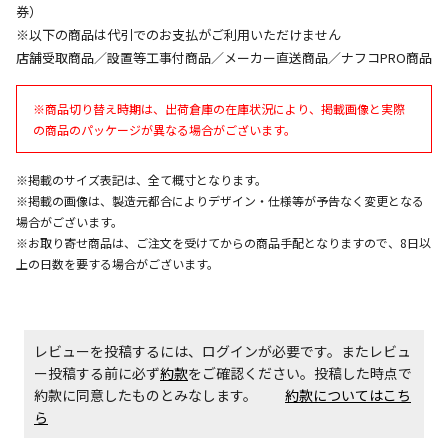
券）
※以下の商品は代引でのお支払がご利用いただけません
店舗受取商品／設置等工事付商品／メーカー直送商品／ナフコPRO商品
エアコンの取付工事が必要な商品です。別途費用が発
生する場合がございます。
※商品切り替え時期は、出荷倉庫の在庫状況により、掲載画像と実際
の商品のパッケージが異なる場合がございます。
商品購入個数ごとに送料がかかる商品です
※掲載のサイズ表記は、全て概寸となります。
※掲載の画像は、製造元都合によりデザイン・仕様等が予告なく変更となる
場合がございます。
※お取り寄せ商品は、ご注文を受けてからの商品手配となりますので、8日以
上の日数を要する場合がございます。
レビューを投稿するには、ログインが必要です。またレビュ
ー投稿する前に必ず
約款
をご確認ください。投稿した時点で
約款に同意したものとみなします。
約款についてはこち
ら