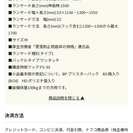
ません）
■ランヤード長さ(mm)伸長時:1500
※「宅配・店舗受取」「宅配のみ」マークの商品のみ
■ランヤード幅×長さ(mm):32×1100・1200ー1550
同時購入が可能です
■ランヤード寸法 幅(mm):32
■ランヤード寸法 長さ(mm)(フック含む):1200ー1300から最大
午前9時までのご注文確定した商品については、当日に
1700
出荷いたします。
ただし、メーカーの営業日に基づき出荷手続きを行う
■サイズ:M
ため、通常よりお時間をいただく場合がございます。
■厚生労働省「墜落制止用器具の規格」適合品
また、日曜・祝日や年末年始などの長期休業期間中
■ランヤード種別:タイプ1
は、休業明けからの出荷対応となります。
■バックルタイプ:ワンタッチ
■構造物側フック:FS-93
■※品番末尾の表記について。BP:ブリスターパック BX:箱入り
設置工事代金も含まれた商品です
(BOX) HD:ポリエチ袋入り
■装備体重100kgまでの方用です。
お見積商品です。金額・施工日はお打ち合わせの上、
商品説明を閉じる ▲
決定となります。
決済方法
お見積商品です。金額・施工日はお打ち合わせの上、
決定となります。
クレジットカード、コンビニ決済、代金引換、ナフコ商品券（株主優待