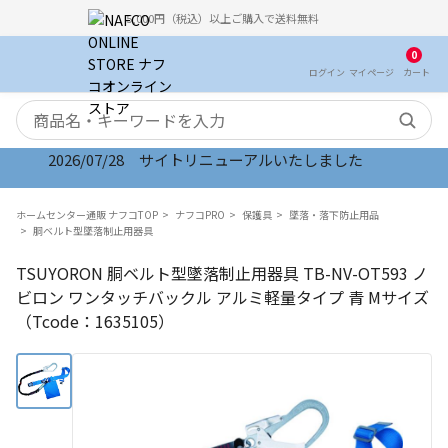
5,000円（税込）以上ご購入で送料無料
0
ログイン
マイ
ページ
カート
検索キーワード
2026/07/28 サイトリニューアルいたしました
ホームセンター通販 ナフコTOP
ナフコPRO
保護具
墜落・落下防止用品
胴ベルト型墜落制止用器具
TSUYORON 胴ベルト型墜落制止用器具 TB-NV-OT593 ノ
ビロン ワンタッチバックル アルミ軽量タイプ 青 Mサイズ
（Tcode：1635105）