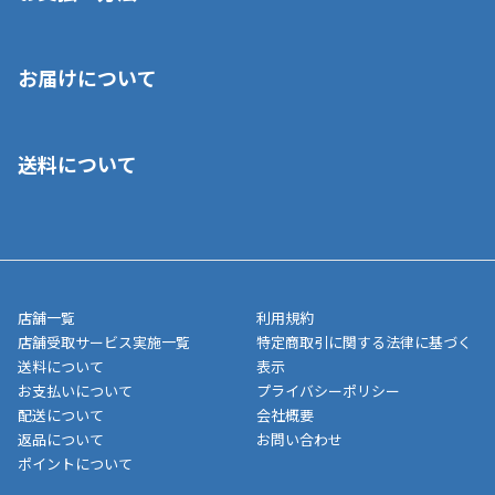
※店舗受取を選択いただいた場合であっても弊社実店舗でお支払
お届けについて
いいただくことはできません。ご了承ください。
■クレジットカード
■ご自宅への宅配の場合
■コンビニ払い（前入金）
送料について
ご注文が確認出来次第、1～4営業日に発送いたします。「お取り
■代金引換(代引)※手数料がかかります
寄せ」の場合は商品が揃い次第のご発送となります。お荷物の発
■ポイント払い利用可
送完了が確認出来次第、お荷物番号の記載をしたメールをお送り
■領収書はお客様ご自身で発行となります。
5,000円（税込）以上お買い上げで送料無料キャンペーン実施中！
させて頂きます。オンラインストアの倉庫より発送後、約1～3営
■領収書に記載する金額については商品代・配送費からポイン
または、店舗受取なら送料無料！
業日にてお引渡しとなります。(離島などの場合、例外もあります)
ト・クーポンを差し引いた金額の領収書を発行しております。領
※一部、適用外、追加送料が必要な商品もございます。
収書には押印はしておりません。
メーカー直送品など一部商品については、その他商品との購入に
店舗一覧
利用規約
■商品によっては一部決済方法が使用できない場合がございま
制限がかかる場合がございます。また発送日についても、通常と
店舗受取サービス実施一覧
特定商取引に関する法律に基づく
す。
異なる場合がございます。対象商品の説明ページをご確認くださ
送料について
表示
い。
お支払いについて
プライバシーポリシー
配送について
会社概要
■店舗受取をご選択いただいた場合
返品について
お問い合わせ
ご注文が確認出来次第、お受取される店舗在庫を使用してご準備
ポイントについて
をさせていただきます。店舗に在庫がない場合は店舗よりお取り