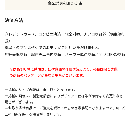
※「宅配・店舗受取」「宅配のみ」マークの商品のみ
商品説明を閉じる ▲
同時購入が可能です
決済方法
午前9時までのご注文確定した商品については、当日に
出荷いたします。
ただし、メーカーの営業日に基づき出荷手続きを行う
クレジットカード、コンビニ決済、代金引換、ナフコ商品券（株主優待
ため、通常よりお時間をいただく場合がございます。
券）
また、日曜・祝日や年末年始などの長期休業期間中
※以下の商品は代引でのお支払がご利用いただけません
は、休業明けからの出荷対応となります。
店舗受取商品／設置等工事付商品／メーカー直送商品／ナフコPRO商品
設置工事代金も含まれた商品です
※商品切り替え時期は、出荷倉庫の在庫状況により、掲載画像と実際
の商品のパッケージが異なる場合がございます。
お見積商品です。金額・施工日はお打ち合わせの上、
※掲載のサイズ表記は、全て概寸となります。
決定となります。
※掲載の画像は、製造元都合によりデザイン・仕様等が予告なく変更となる
場合がございます。
※お取り寄せ商品は、ご注文を受けてからの商品手配となりますので、8日以
お見積商品です。金額・施工日はお打ち合わせの上、
上の日数を要する場合がございます。
決定となります。