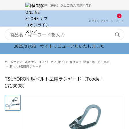
5,000円（税込）以上ご購入で送料無料
0
ログイン
マイ
ページ
カート
検索キーワード
2026/07/28 サイトリニューアルいたしました
ホームセンター通販 ナフコTOP
ナフコPRO
保護具
墜落・落下防止用品
胴ベルト型用ランヤード
TSUYORON 胴ベルト型用ランヤード（Tcode：
1718008）