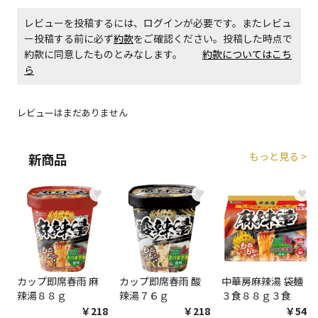
レビューを投稿するには、ログインが必要です。またレビュ
エアコンの取付工事が必要な商品です。別途費用が発
ー投稿する前に必ず
約款
をご確認ください。投稿した時点で
生する場合がございます。
約款に同意したものとみなします。
約款についてはこち
ら
商品購入個数ごとに送料がかかる商品です
レビューはまだありません
もっと見る >
新商品
♥
♥
♥
カップ即席春雨 麻
カップ即席春雨 酸
中華房麻辣湯 袋麺
辣湯８８ｇ
辣湯７６ｇ
３食８８ｇ３食
￥218
￥218
￥548