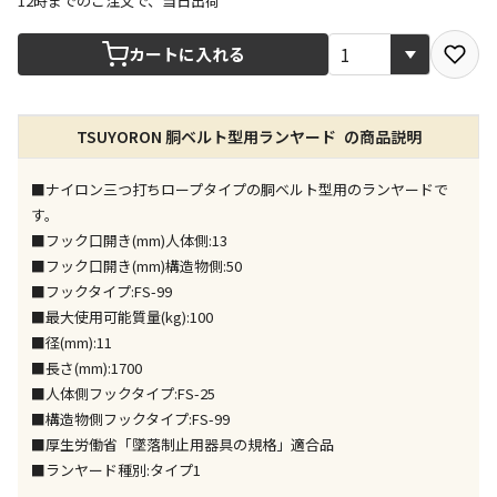
12時までのご注文で、当日出荷
宅配や店舗受取を選択できる商品です
カートに入れる
店舗のみで受取できる商品です（宅配便でのお届けが
TSUYORON 胴ベルト型用ランヤード の商品説明
できません）
※同時購入の商品は、全て同じ店舗での受取となりま
す
■ナイロン三つ打ちロープタイプの胴ベルト型用のランヤードで
す。
特定の店舗のみで受取ができる商品です（宅配便での
■フック口開き(mm)人体側:13
お届けができません）
■フック口開き(mm)構造物側:50
※同時購入の商品は、全て同じ店舗での受取となりま
■フックタイプ:FS-99
す
■最大使用可能質量(kg):100
委託業者によりお届けする商品です
■径(mm):11
※ほか商品との同時購入はできません。お手数です
■長さ(mm):1700
が、ご購入手続きを分けてお買い求めください
■人体側フックタイプ:FS-25
※支払い方法の代金引換は選択できません。
■構造物側フックタイプ:FS-99
※電話注文はできません。
■厚生労働省「墜落制止用器具の規格」適合品
宅配のみでお届けする商品です（店舗受取は選択でき
■ランヤード種別:タイプ1
ません）