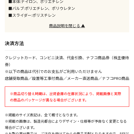
■本体:ナイロン、ポリエチレン
■バルブ:ポリエチレン、ポリウレタン
午前9時までのご注文確定した商品については、当日に
出荷いたします。
■スライダー:ポリスチレン
ただし、メーカーの営業日に基づき出荷手続きを行う
商品説明を閉じる ▲
ため、通常よりお時間をいただく場合がございます。
また、日曜・祝日や年末年始などの長期休業期間中
は、休業明けからの出荷対応となります。
決済方法
設置工事代金も含まれた商品です
クレジットカード、コンビニ決済、代金引換、ナフコ商品券（株主優待
券）
※以下の商品は代引でのお支払がご利用いただけません
お見積商品です。金額・施工日はお打ち合わせの上、
店舗受取商品／設置等工事付商品／メーカー直送商品／ナフコPRO商品
決定となります。
※商品切り替え時期は、出荷倉庫の在庫状況により、掲載画像と実際
の商品のパッケージが異なる場合がございます。
お見積商品です。金額・施工日はお打ち合わせの上、
決定となります。
※掲載のサイズ表記は、全て概寸となります。
※掲載の画像は、製造元都合によりデザイン・仕様等が予告なく変更となる
場合がございます。
※お取り寄せ商品は、ご注文を受けてからの商品手配となりますので、8日以
エアコンの取付工事が必要な商品です。別途費用が発