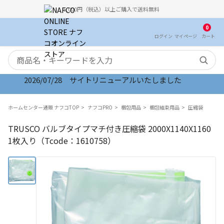
5,000円（税込）以上ご購入で送料無料
0
ログイン
マイ
ページ
カート
検索キーワード
2026/07/28 サイトリニューアルいたしました
ホームセンター通販 ナフコTOP
ナフコPRO
梱包用品
梱包結束用品
圧縮袋
TRUSCO バルブタイプマチ付き圧縮袋 2000X1140X1160
1枚入り（Tcode：1610758）