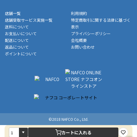
ト・クーポンを差し引いた金額の領収書を発行しております。領
※一部、適用外、追加送料が必要な商品もございます。
収書には押印はしておりません。
メーカー直送品など一部商品については、その他商品との購入に
店舗一覧
利用規約
■商品によっては一部決済方法が使用できない場合がございま
制限がかかる場合がございます。また発送日についても、通常と
店舗受取サービス実施一覧
特定商取引に関する法律に基づく
す。
異なる場合がございます。対象商品の説明ページをご確認くださ
送料について
表示
い。
お支払いについて
プライバシーポリシー
配送について
会社概要
■店舗受取をご選択いただいた場合
返品について
お問い合わせ
ご注文が確認出来次第、お受取される店舗在庫を使用してご準備
ポイントについて
をさせていただきます。店舗に在庫がない場合は店舗よりお取り
寄せにてご準備をさせていただきます。※商品によってはお時間
いただく場合がございます。店舗準備でのお渡しとなる為、商品
のみの受け渡しとなります。（箱や納品書は付属しておりませ
ん）店舗で準備が出来次第、メールにてご連絡させていただきま
す。
©2018 NAFCO Co., Ltd.
カートに入れる