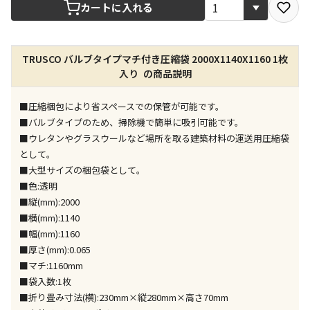
宅配や店舗受取を選択できる商品です
カートに入れる
店舗のみで受取できる商品です（宅配便でのお届けが
TRUSCO バルブタイプマチ付き圧縮袋 2000X1140X1160 1枚
できません）
入り の商品説明
※同時購入の商品は、全て同じ店舗での受取となりま
す
■圧縮梱包により省スペースでの保管が可能です。
特定の店舗のみで受取ができる商品です（宅配便での
■バルブタイプのため、掃除機で簡単に吸引可能です。
お届けができません）
■ウレタンやグラスウールなど場所を取る建築材料の運送用圧縮袋
※同時購入の商品は、全て同じ店舗での受取となりま
として。
す
■大型サイズの梱包袋として。
委託業者によりお届けする商品です
■色:透明
※ほか商品との同時購入はできません。お手数です
■縦(mm):2000
が、ご購入手続きを分けてお買い求めください
■横(mm):1140
※支払い方法の代金引換は選択できません。
■幅(mm):1160
※電話注文はできません。
■厚さ(mm):0.065
宅配のみでお届けする商品です（店舗受取は選択でき
■マチ:1160mm
ません）
■袋入数:1枚
※「宅配・店舗受取」「宅配のみ」マークの商品のみ
■折り畳み寸法(横):230mm×縦280mm×高さ70mm
同時購入が可能です