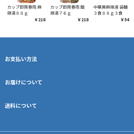
カップ即席春雨 麻
カップ即席春雨 酸
中華房麻辣湯 袋麺
辣湯８８ｇ
辣湯７６ｇ
３食８８ｇ３食
￥218
￥218
￥548
お支払い方法
※店舗受取を選択いただいた場合であっても弊社実店舗でお支払
お届けについて
いいただくことはできません。ご了承ください。
■クレジットカード
■ご自宅への宅配の場合
■コンビニ払い（前入金）
送料について
ご注文が確認出来次第、1～4営業日に発送いたします。「お取り
■代金引換(代引)※手数料がかかります
寄せ」の場合は商品が揃い次第のご発送となります。お荷物の発
■ポイント払い利用可
送完了が確認出来次第、お荷物番号の記載をしたメールをお送り
■領収書はお客様ご自身で発行となります。
5,000円（税込）以上お買い上げで送料無料キャンペーン実施中！
させて頂きます。オンラインストアの倉庫より発送後、約1～3営
■領収書に記載する金額については商品代・配送費からポイン
または、店舗受取なら送料無料！
業日にてお引渡しとなります。(離島などの場合、例外もあります)