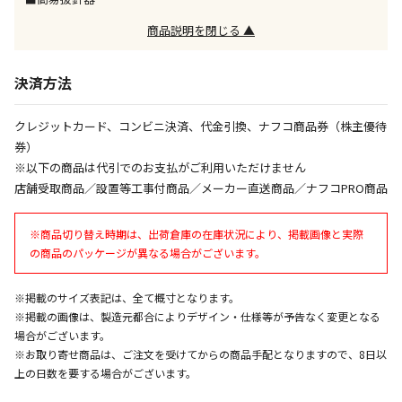
午前9時までのご注文確定した商品については、当日に
商品説明を閉じる ▲
出荷いたします。
ただし、メーカーの営業日に基づき出荷手続きを行う
ため、通常よりお時間をいただく場合がございます。
決済方法
また、日曜・祝日や年末年始などの長期休業期間中
は、休業明けからの出荷対応となります。
クレジットカード、コンビニ決済、代金引換、ナフコ商品券（株主優待
券）
設置工事代金も含まれた商品です
※以下の商品は代引でのお支払がご利用いただけません
店舗受取商品／設置等工事付商品／メーカー直送商品／ナフコPRO商品
お見積商品です。金額・施工日はお打ち合わせの上、
※商品切り替え時期は、出荷倉庫の在庫状況により、掲載画像と実際
決定となります。
の商品のパッケージが異なる場合がございます。
※掲載のサイズ表記は、全て概寸となります。
お見積商品です。金額・施工日はお打ち合わせの上、
※掲載の画像は、製造元都合によりデザイン・仕様等が予告なく変更となる
決定となります。
場合がございます。
※お取り寄せ商品は、ご注文を受けてからの商品手配となりますので、8日以
上の日数を要する場合がございます。
エアコンの取付工事が必要な商品です。別途費用が発