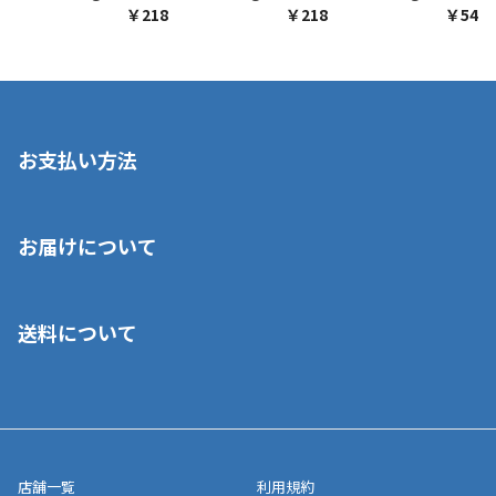
￥218
￥218
￥548
お支払い方法
※店舗受取を選択いただいた場合であっても弊社実店舗でお支払
お届けについて
いいただくことはできません。ご了承ください。
■クレジットカード
■ご自宅への宅配の場合
■コンビニ払い（前入金）
送料について
ご注文が確認出来次第、1～4営業日に発送いたします。「お取り
■代金引換(代引)※手数料がかかります
寄せ」の場合は商品が揃い次第のご発送となります。お荷物の発
■ポイント払い利用可
送完了が確認出来次第、お荷物番号の記載をしたメールをお送り
■領収書はお客様ご自身で発行となります。
5,000円（税込）以上お買い上げで送料無料キャンペーン実施中！
させて頂きます。オンラインストアの倉庫より発送後、約1～3営
■領収書に記載する金額については商品代・配送費からポイン
または、店舗受取なら送料無料！
業日にてお引渡しとなります。(離島などの場合、例外もあります)
ト・クーポンを差し引いた金額の領収書を発行しております。領
※一部、適用外、追加送料が必要な商品もございます。
収書には押印はしておりません。
メーカー直送品など一部商品については、その他商品との購入に
店舗一覧
利用規約
■商品によっては一部決済方法が使用できない場合がございま