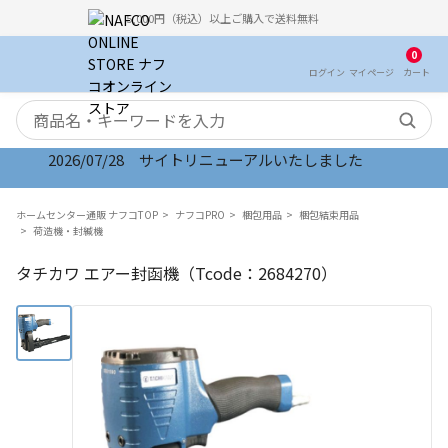
5,000円（税込）以上ご購入で送料無料
0
ログイン
マイ
ページ
カート
検索キーワード
2026/07/28 サイトリニューアルいたしました
ホームセンター通販 ナフコTOP
ナフコPRO
梱包用品
梱包結束用品
荷造機・封緘機
タチカワ エアー封函機（Tcode：2684270）