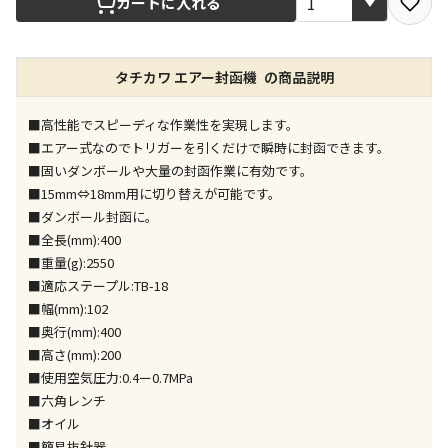
カートに入れる
店舗のみで受取できる商品です（宅配便でのお届けが
タチカワ エアー封函機 の商品説明
できません）
※同時購入の商品は、全て同じ店舗での受取となりま
す
■高性能でスピーディな作業性を実現します。
■エアー式なのでトリガーを引くだけで瞬時に封函できます。
特定の店舗のみで受取ができる商品です（宅配便での
■固いダンボールや大量の封函作業に有効です。
お届けができません）
■15mm⇔18mm用に切り替えが可能です。
※同時購入の商品は、全て同じ店舗での受取となりま
■ダンボール封函に。
す
■全長(mm):400
委託業者によりお届けする商品です
■重量(g):2550
※ほか商品との同時購入はできません。お手数です
■適応ステープル:TB-18
が、ご購入手続きを分けてお買い求めください
■幅(mm):102
※支払い方法の代金引換は選択できません。
■奥行(mm):400
※電話注文はできません。
■高さ(mm):200
宅配のみでお届けする商品です（店舗受取は選択でき
■使用空気圧力:0.4ー0.7MPa
ません）
■六角レンチ
※「宅配・店舗受取」「宅配のみ」マークの商品のみ
■オイル
同時購入が可能です
■簡易抜針器