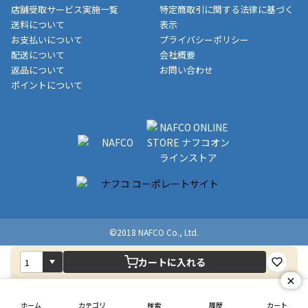
制限がかかる場合がございます。また発送日についても、通常と
店舗受取サービス実施一覧
特定商取引に関する法律に基づく
す。
異なる場合がございます。対象商品の説明ページをご確認くださ
送料について
表示
い。
お支払いについて
プライバシーポリシー
配送について
会社概要
■店舗受取をご選択いただいた場合
返品について
お問い合わせ
ご注文が確認出来次第、お受取される店舗在庫を使用してご準備
ポイントについて
をさせていただきます。店舗に在庫がない場合は店舗よりお取り
寄せにてご準備をさせていただきます。※商品によってはお時間
いただく場合がございます。店舗準備でのお渡しとなる為、商品
のみの受け渡しとなります。（箱や納品書は付属しておりませ
ん）店舗で準備が出来次第、メールにてご連絡させていただきま
す。
©2018 NAFCO Co., Ltd.
カートに入れる
×
ホーム
カテゴリ
検索
履歴
カート