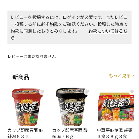
生する場合がございます。
レビューを投稿するには、ログインが必要です。またレビュ
商品購入個数ごとに送料がかかる商品です
ー投稿する前に必ず
約款
をご確認ください。投稿した時点で
約款に同意したものとみなします。
約款についてはこち
ら
レビューはまだありません
もっと見る >
新商品
♥
♥
♥
カップ即席春雨 麻
カップ即席春雨 酸
中華房麻辣湯 袋麺
辣湯８８ｇ
辣湯７６ｇ
３食８８ｇ３食