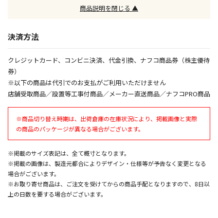
商品説明を閉じる ▲
午前9時までのご注文確定した商品については、当日に
出荷いたします。
ただし、メーカーの営業日に基づき出荷手続きを行う
決済方法
ため、通常よりお時間をいただく場合がございます。
また、日曜・祝日や年末年始などの長期休業期間中
クレジットカード、コンビニ決済、代金引換、ナフコ商品券（株主優待
は、休業明けからの出荷対応となります。
券）
※以下の商品は代引でのお支払がご利用いただけません
設置工事代金も含まれた商品です
店舗受取商品／設置等工事付商品／メーカー直送商品／ナフコPRO商品
※商品切り替え時期は、出荷倉庫の在庫状況により、掲載画像と実際
お見積商品です。金額・施工日はお打ち合わせの上、
の商品のパッケージが異なる場合がございます。
決定となります。
※掲載のサイズ表記は、全て概寸となります。
※掲載の画像は、製造元都合によりデザイン・仕様等が予告なく変更となる
お見積商品です。金額・施工日はお打ち合わせの上、
場合がございます。
決定となります。
※お取り寄せ商品は、ご注文を受けてからの商品手配となりますので、8日以
上の日数を要する場合がございます。
エアコンの取付工事が必要な商品です。別途費用が発