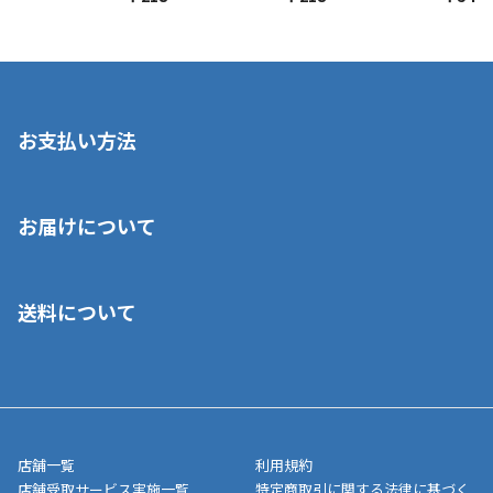
お支払い方法
※店舗受取を選択いただいた場合であっても弊社実店舗でお支払
お届けについて
いいただくことはできません。ご了承ください。
■クレジットカード
■ご自宅への宅配の場合
■コンビニ払い（前入金）
送料について
ご注文が確認出来次第、1～4営業日に発送いたします。「お取り
■代金引換(代引)※手数料がかかります
寄せ」の場合は商品が揃い次第のご発送となります。お荷物の発
■ポイント払い利用可
送完了が確認出来次第、お荷物番号の記載をしたメールをお送り
■領収書はお客様ご自身で発行となります。
5,000円（税込）以上お買い上げで送料無料キャンペーン実施中！
させて頂きます。オンラインストアの倉庫より発送後、約1～3営
■領収書に記載する金額については商品代・配送費からポイン
または、店舗受取なら送料無料！
業日にてお引渡しとなります。(離島などの場合、例外もあります)
ト・クーポンを差し引いた金額の領収書を発行しております。領
※一部、適用外、追加送料が必要な商品もございます。
収書には押印はしておりません。
メーカー直送品など一部商品については、その他商品との購入に
店舗一覧
利用規約
■商品によっては一部決済方法が使用できない場合がございま
制限がかかる場合がございます。また発送日についても、通常と
店舗受取サービス実施一覧
特定商取引に関する法律に基づく