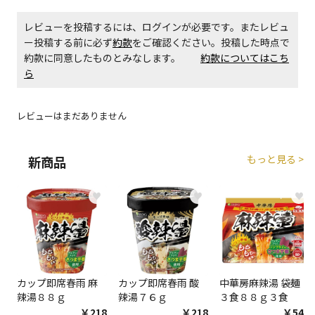
生する場合がございます。
レビューを投稿するには、ログインが必要です。またレビュ
ー投稿する前に必ず
約款
をご確認ください。投稿した時点で
商品購入個数ごとに送料がかかる商品です
約款に同意したものとみなします。
約款についてはこち
ら
レビューはまだありません
もっと見る >
新商品
♥
♥
♥
カップ即席春雨 麻
カップ即席春雨 酸
中華房麻辣湯 袋麺
辣湯８８ｇ
辣湯７６ｇ
３食８８ｇ３食
￥218
￥218
￥548