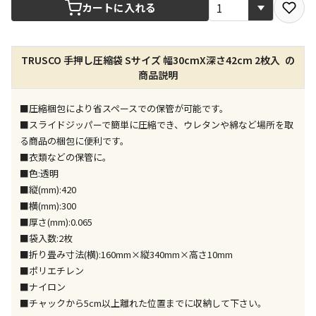
宅配や店舗受取を選択できる商品です
カートに入れる
店舗のみで受取できる商品です（宅配便でのお届けが
TRUSCO 手押し圧縮袋 Sサイズ 幅30cmX深さ42cm 2枚入 の
できません）
商品説明
※同時購入の商品は、全て同じ店舗での受取となりま
す
■圧縮梱包により省スペースでの保管が可能です。
特定の店舗のみで受取ができる商品です（宅配便での
■スライドジッパーで簡単に圧縮でき、ウレタンや綿など場所を取
お届けができません）
る商品の梱包に便利です。
※同時購入の商品は、全て同じ店舗での受取となりま
■衣類などの保管に。
す
■色:透明
委託業者によりお届けする商品です
■縦(mm):420
※ほか商品との同時購入はできません。お手数です
■横(mm):300
が、ご購入手続きを分けてお買い求めください
■厚さ(mm):0.065
※支払い方法の代金引換は選択できません。
■袋入数:2枚
※電話注文はできません。
■折り畳み寸法(横):160mm×縦340mm×高さ10mm
宅配のみでお届けする商品です（店舗受取は選択でき
■ポリエチレン
ません）
■ナイロン
※「宅配・店舗受取」「宅配のみ」マークの商品のみ
■チャックから5cm以上離れた位置までに収納して下さい。
同時購入が可能です