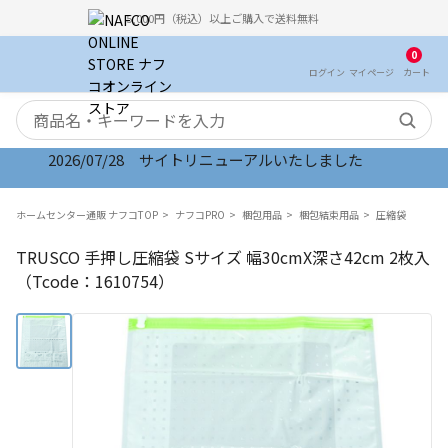
5,000円（税込）以上ご購入で送料無料
0
ログイン
マイ
ページ
カート
検索キーワード
2026/07/28 サイトリニューアルいたしました
ホームセンター通販 ナフコTOP
ナフコPRO
梱包用品
梱包結束用品
圧縮袋
TRUSCO 手押し圧縮袋 Sサイズ 幅30cmX深さ42cm 2枚入
（Tcode：1610754）