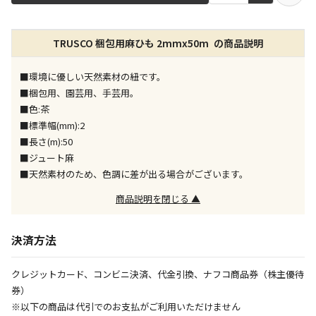
店舗のみで受取できる商品です（宅配便でのお届けが
TRUSCO 梱包用麻ひも 2mmx50m の商品説明
できません）
※同時購入の商品は、全て同じ店舗での受取となりま
す
■環境に優しい天然素材の紐です。
■梱包用、園芸用、手芸用。
特定の店舗のみで受取ができる商品です（宅配便での
■色:茶
お届けができません）
■標準幅(mm):2
※同時購入の商品は、全て同じ店舗での受取となりま
■長さ(m):50
す
■ジュート麻
委託業者によりお届けする商品です
■天然素材のため、色調に差が出る場合がございます。
※ほか商品との同時購入はできません。お手数です
が、ご購入手続きを分けてお買い求めください
商品説明を閉じる ▲
※支払い方法の代金引換は選択できません。
※電話注文はできません。
決済方法
宅配のみでお届けする商品です（店舗受取は選択でき
ません）
クレジットカード、コンビニ決済、代金引換、ナフコ商品券（株主優待
※「宅配・店舗受取」「宅配のみ」マークの商品のみ
券）
同時購入が可能です
※以下の商品は代引でのお支払がご利用いただけません