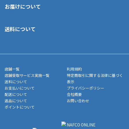
※店舗受取を選択いただいた場合であっても弊社実店舗でお支払
お届けについて
いいただくことはできません。ご了承ください。
■クレジットカード
■ご自宅への宅配の場合
■コンビニ払い（前入金）
送料について
ご注文が確認出来次第、1～4営業日に発送いたします。「お取り
■代金引換(代引)※手数料がかかります
寄せ」の場合は商品が揃い次第のご発送となります。お荷物の発
■ポイント払い利用可
送完了が確認出来次第、お荷物番号の記載をしたメールをお送り
■領収書はお客様ご自身で発行となります。
5,000円（税込）以上お買い上げで送料無料キャンペーン実施中！
させて頂きます。オンラインストアの倉庫より発送後、約1～3営
■領収書に記載する金額については商品代・配送費からポイン
または、店舗受取なら送料無料！
業日にてお引渡しとなります。(離島などの場合、例外もあります)
ト・クーポンを差し引いた金額の領収書を発行しております。領
※一部、適用外、追加送料が必要な商品もございます。
収書には押印はしておりません。
メーカー直送品など一部商品については、その他商品との購入に
店舗一覧
利用規約
■商品によっては一部決済方法が使用できない場合がございま
制限がかかる場合がございます。また発送日についても、通常と
店舗受取サービス実施一覧
特定商取引に関する法律に基づく
す。
異なる場合がございます。対象商品の説明ページをご確認くださ
送料について
表示
い。
お支払いについて
プライバシーポリシー
配送について
会社概要
■店舗受取をご選択いただいた場合
返品について
お問い合わせ
ご注文が確認出来次第、お受取される店舗在庫を使用してご準備
ポイントについて
をさせていただきます。店舗に在庫がない場合は店舗よりお取り
寄せにてご準備をさせていただきます。※商品によってはお時間
いただく場合がございます。店舗準備でのお渡しとなる為、商品