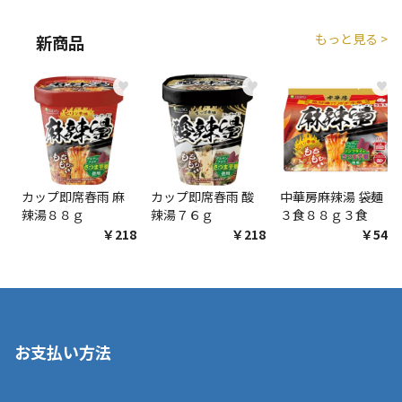
もっと見る >
新商品
商品購入個数ごとに送料がかかる商品です
♥
♥
♥
カップ即席春雨 麻
カップ即席春雨 酸
中華房麻辣湯 袋麺
辣湯８８ｇ
辣湯７６ｇ
３食８８ｇ３食
￥218
￥218
￥548
お支払い方法