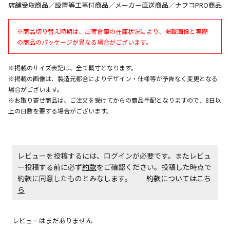
午前9時までのご注文確定した商品については、当日に
店舗受取商品／設置等工事付商品／メーカー直送商品／ナフコPRO商品
出荷いたします。
ただし、メーカーの営業日に基づき出荷手続きを行う
※商品切り替え時期は、出荷倉庫の在庫状況により、掲載画像と実際
ため、通常よりお時間をいただく場合がございます。
の商品のパッケージが異なる場合がございます。
また、日曜・祝日や年末年始などの長期休業期間中
は、休業明けからの出荷対応となります。
※掲載のサイズ表記は、全て概寸となります。
※掲載の画像は、製造元都合によりデザイン・仕様等が予告なく変更となる
設置工事代金も含まれた商品です
場合がございます。
※お取り寄せ商品は、ご注文を受けてからの商品手配となりますので、8日以
上の日数を要する場合がございます。
お見積商品です。金額・施工日はお打ち合わせの上、
決定となります。
レビューを投稿するには、ログインが必要です。またレビュ
ー投稿する前に必ず
約款
をご確認ください。投稿した時点で
お見積商品です。金額・施工日はお打ち合わせの上、
約款に同意したものとみなします。
決定となります。
約款についてはこち
ら
エアコンの取付工事が必要な商品です。別途費用が発
レビューはまだありません
生する場合がございます。