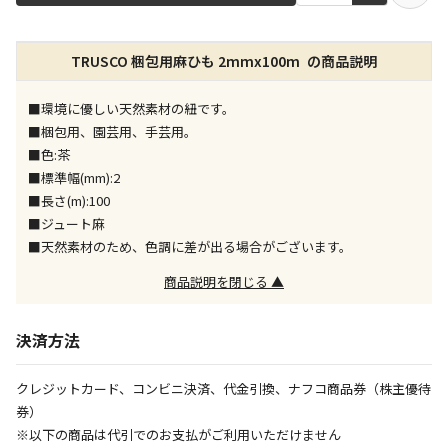
店舗のみで受取できる商品です（宅配便でのお届けが
TRUSCO 梱包用麻ひも 2mmx100m の商品説明
できません）
※同時購入の商品は、全て同じ店舗での受取となりま
す
■環境に優しい天然素材の紐です。
■梱包用、園芸用、手芸用。
特定の店舗のみで受取ができる商品です（宅配便での
■色:茶
お届けができません）
■標準幅(mm):2
※同時購入の商品は、全て同じ店舗での受取となりま
■長さ(m):100
す
■ジュート麻
委託業者によりお届けする商品です
■天然素材のため、色調に差が出る場合がございます。
※ほか商品との同時購入はできません。お手数です
が、ご購入手続きを分けてお買い求めください
商品説明を閉じる ▲
※支払い方法の代金引換は選択できません。
※電話注文はできません。
決済方法
宅配のみでお届けする商品です（店舗受取は選択でき
ません）
クレジットカード、コンビニ決済、代金引換、ナフコ商品券（株主優待
※「宅配・店舗受取」「宅配のみ」マークの商品のみ
券）
同時購入が可能です
※以下の商品は代引でのお支払がご利用いただけません