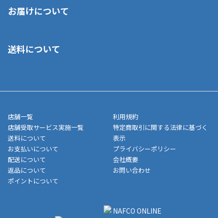
※店舗受取を選択いただいた場合であっても弊社実店舗でお支払
お届けについて
いいただくことはできません。ご了承ください。
■クレジットカード
■ご自宅への宅配の場合
■コンビニ払い（前入金）
送料について
ご注文が確認出来次第、1～4営業日に発送いたします。「お取り
■代金引換(代引)※手数料がかかります
寄せ」の場合は商品が揃い次第のご発送となります。お荷物の発
■ポイント払い利用可
送完了が確認出来次第、お荷物番号の記載をしたメールをお送り
■領収書はお客様ご自身で発行となります。
5,000円（税込）以上お買い上げで送料無料キャンペーン実施中！
させて頂きます。オンラインストアの倉庫より発送後、約1～3営
■領収書に記載する金額については商品代・配送費からポイン
または、店舗受取なら送料無料！
業日にてお引渡しとなります。(離島などの場合、例外もあります)
ト・クーポンを差し引いた金額の領収書を発行しております。領
※一部、適用外、追加送料が必要な商品もございます。
収書には押印はしておりません。
メーカー直送品など一部商品については、その他商品との購入に
店舗一覧
利用規約
■商品によっては一部決済方法が使用できない場合がございま
制限がかかる場合がございます。また発送日についても、通常と
店舗受取サービス実施一覧
特定商取引に関する法律に基づく
す。
異なる場合がございます。対象商品の説明ページをご確認くださ
送料について
表示
い。
お支払いについて
プライバシーポリシー
配送について
会社概要
■店舗受取をご選択いただいた場合
返品について
お問い合わせ
ご注文が確認出来次第、お受取される店舗在庫を使用してご準備
ポイントについて
をさせていただきます。店舗に在庫がない場合は店舗よりお取り
寄せにてご準備をさせていただきます。※商品によってはお時間
いただく場合がございます。店舗準備でのお渡しとなる為、商品