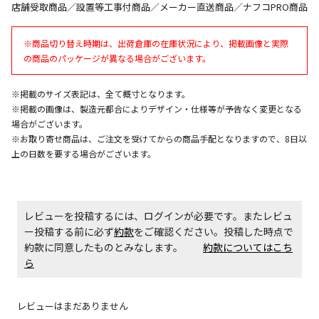
午前9時までのご注文確定した商品については、当日に
店舗受取商品／設置等工事付商品／メーカー直送商品／ナフコPRO商品
出荷いたします。
ただし、メーカーの営業日に基づき出荷手続きを行う
※商品切り替え時期は、出荷倉庫の在庫状況により、掲載画像と実際
ため、通常よりお時間をいただく場合がございます。
の商品のパッケージが異なる場合がございます。
また、日曜・祝日や年末年始などの長期休業期間中
は、休業明けからの出荷対応となります。
※掲載のサイズ表記は、全て概寸となります。
※掲載の画像は、製造元都合によりデザイン・仕様等が予告なく変更となる
設置工事代金も含まれた商品です
場合がございます。
※お取り寄せ商品は、ご注文を受けてからの商品手配となりますので、8日以
上の日数を要する場合がございます。
お見積商品です。金額・施工日はお打ち合わせの上、
決定となります。
レビューを投稿するには、ログインが必要です。またレビュ
ー投稿する前に必ず
約款
をご確認ください。投稿した時点で
お見積商品です。金額・施工日はお打ち合わせの上、
約款に同意したものとみなします。
決定となります。
約款についてはこち
ら
エアコンの取付工事が必要な商品です。別途費用が発
レビューはまだありません
生する場合がございます。