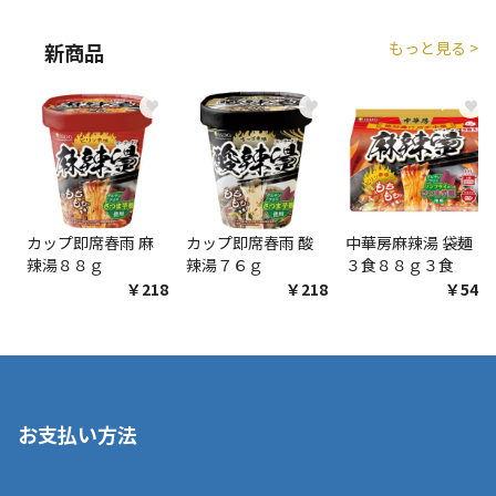
もっと見る >
新商品
商品購入個数ごとに送料がかかる商品です
♥
♥
♥
カップ即席春雨 麻
カップ即席春雨 酸
中華房麻辣湯 袋麺
辣湯８８ｇ
辣湯７６ｇ
３食８８ｇ３食
￥218
￥218
￥548
お支払い方法