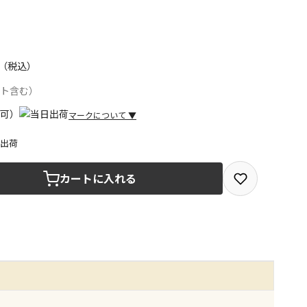
（税込）
ント含む）
マークについて
▼
日出荷
取を選択できる商品です
カートに入れる
取できる商品です（宅配便でのお届けができません）
商品は、全て同じ店舗での受取となります
みで受取ができる商品です（宅配便でのお届けができませ
商品は、全て同じ店舗での受取となります