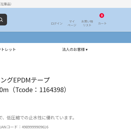
（在庫品）
0
マイ
お買い物
ログイン
カート
ページ
リスト
ウトレット
法人のお客様 ▾
ロングEPDMテープ
0m（Tcode：1164398）
で、低圧縮での止水性に優れています。
ANコード：4989999909616