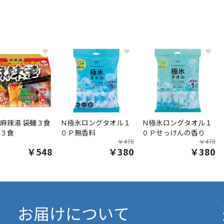
♥
♥
♥
麻辣湯 袋麺３食
Ｎ極氷ロングタオル１
Ｎ極氷ロングタオル１
３食
０Ｐ無香料
０Ｐせっけんの香り
￥478
￥478
￥548
￥380
￥380
お届けについて