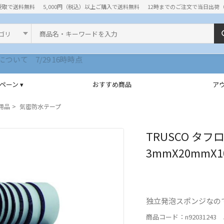
受取で送料無料
5,000円（税込）以上ご購入で送料無料
12時までのご注文で当日出荷
ド
ペーン ▾
おすすめ商品
ア
用品
気密防水テープ
TRUSCO タフ
3mmX20mmX1
独立発泡スポンジなの
商品コード：n92031243 J