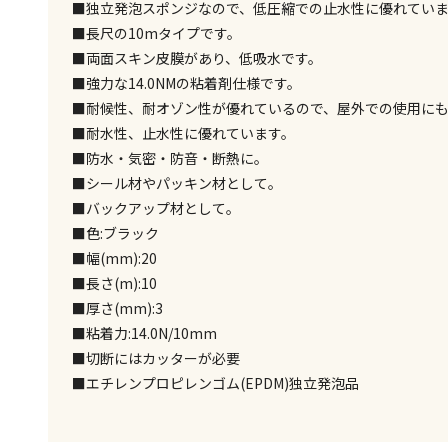
■独立発泡スポンジなので、低圧縮での止水性に優れてい
■長尺の10mタイプです。
■両面スキン皮膜があり、低吸水です。
■強力な14.0NMの粘着剤仕様です。
■耐候性、耐オゾン性が優れているので、屋外での使用に
■耐水性、止水性に優れています。
■防水・気密・防音・断熱に。
■シール材やパッキン材として。
■バックアップ材として。
■色:ブラック
■幅(mm):20
■長さ(m):10
■厚さ(mm):3
■粘着力:14.0N/10mm
■切断にはカッターが必要
■エチレンプロピレンゴム(EPDM)独立発泡品