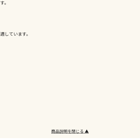
ます。
委託業者によ
※ほか商品と
けてお買い求
※支払い方法
※電話注文は
も適しています。
宅配のみでお
※「宅配・店
午前9時まで
ただし、メー
間をいただく
また、日曜・
荷対応となり
設置工事代金
お見積商品で
商品説明を閉じる ▲