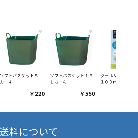
♥
♥
ソフトバスケット５Ｌ
ソフトバスケット１６
クールシャツスプ
カーキ
Ｌカーキ
１００ｍｌ
￥220
￥550
￥1
送料について