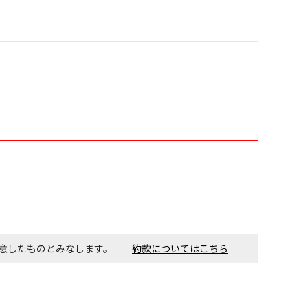
す。金額・施工日はお打ち合わせの上、決定となります。
付工事が必要な商品です。別途費用が発生する場合がござい
ごとに送料がかかる商品です
同意したものとみなします。
約款についてはこちら