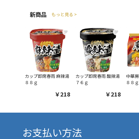
新商品
もっと見る >
♥
♥
カップ即席春雨 麻辣湯
カップ即席春雨 酸辣湯
中華房
８８ｇ
７６ｇ
８８ｇ
￥218
￥218
お支払い方法