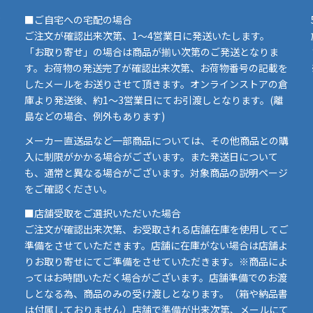
■ご自宅への宅配の場合
ご注文が確認出来次第、1～4営業日に発送いたします。
「お取り寄せ」の場合は商品が揃い次第のご発送となりま
す。お荷物の発送完了が確認出来次第、お荷物番号の記載を
したメールをお送りさせて頂きます。オンラインストアの倉
庫より発送後、約1～3営業日にてお引渡しとなります。(離
島などの場合、例外もあります)
イ
メーカー直送品など一部商品については、その他商品との購
ま
入に制限がかかる場合がございます。また発送日について
も、通常と異なる場合がございます。対象商品の説明ページ
い
をご確認ください。
■店舗受取をご選択いただいた場合
ご注文が確認出来次第、お受取される店舗在庫を使用してご
準備をさせていただきます。店舗に在庫がない場合は店舗よ
りお取り寄せにてご準備をさせていただきます。※商品によ
ってはお時間いただく場合がございます。店舗準備でのお渡
しとなる為、商品のみの受け渡しとなります。（箱や納品書
は付属しておりません）店舗で準備が出来次第、メールにて