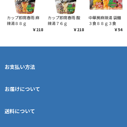
カップ即席春雨 麻
カップ即席春雨 酸
中華房麻辣湯 袋麺
辣湯８８ｇ
辣湯７６ｇ
３食８８ｇ３食
￥218
￥218
￥548
お支払い方法
※店舗受取を選択いただいた場合であっても弊社実店舗でお支払
お届けについて
いいただくことはできません。ご了承ください。
■クレジットカード
■ご自宅への宅配の場合
■コンビニ払い（前入金）
送料について
ご注文が確認出来次第、1～4営業日に発送いたします。「お取り
■代金引換(代引)※手数料がかかります
寄せ」の場合は商品が揃い次第のご発送となります。お荷物の発
■ポイント払い利用可
送完了が確認出来次第、お荷物番号の記載をしたメールをお送り
■領収書はお客様ご自身で発行となります。