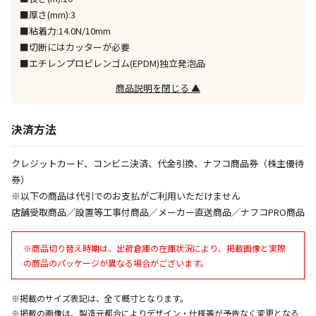
同時購入が可能です
■厚さ(mm):3
■粘着力:14.0N/10mm
午前9時までのご注文確定した商品については、当日に
出荷いたします。
■切断にはカッターが必要
ただし、メーカーの営業日に基づき出荷手続きを行う
■エチレンプロピレンゴム(EPDM)独立発泡品
ため、通常よりお時間をいただく場合がございます。
商品説明を閉じる ▲
また、日曜・祝日や年末年始などの長期休業期間中
は、休業明けからの出荷対応となります。
決済方法
設置工事代金も含まれた商品です
クレジットカード、コンビニ決済、代金引換、ナフコ商品券（株主優待
券）
お見積商品です。金額・施工日はお打ち合わせの上、
※以下の商品は代引でのお支払がご利用いただけません
決定となります。
店舗受取商品／設置等工事付商品／メーカー直送商品／ナフコPRO商品
※商品切り替え時期は、出荷倉庫の在庫状況により、掲載画像と実際
お見積商品です。金額・施工日はお打ち合わせの上、
の商品のパッケージが異なる場合がございます。
決定となります。
※掲載のサイズ表記は、全て概寸となります。
※掲載の画像は、製造元都合によりデザイン・仕様等が予告なく変更となる