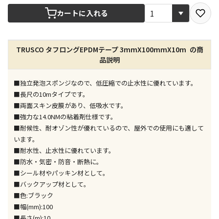
宅配や店舗受取を選択できる商品です
カートに入れる
店舗のみで受取できる商品です（宅配便でのお届けが
TRUSCO タフロングEPDMテープ 3mmX100mmX10m の商
できません）
品説明
※同時購入の商品は、全て同じ店舗での受取となりま
す
■独立発泡スポンジなので、低圧縮での止水性に優れています。
特定の店舗のみで受取ができる商品です（宅配便での
■長尺の10mタイプです。
お届けができません）
■両面スキン皮膜があり、低吸水です。
※同時購入の商品は、全て同じ店舗での受取となりま
■強力な14.0NMの粘着剤仕様です。
す
■耐候性、耐オゾン性が優れているので、屋外での使用にも適して
委託業者によりお届けする商品です
います。
※ほか商品との同時購入はできません。お手数です
■耐水性、止水性に優れています。
が、ご購入手続きを分けてお買い求めください
■防水・気密・防音・断熱に。
※支払い方法の代金引換は選択できません。
■シール材やパッキン材として。
※電話注文はできません。
■バックアップ材として。
宅配のみでお届けする商品です（店舗受取は選択でき
■色:ブラック
ません）
■幅(mm):100
※「宅配・店舗受取」「宅配のみ」マークの商品のみ
■長さ(m):10