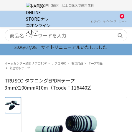
5,000円（税込）以上ご購入で送料無料
0
ログイン
マイ
ページ
カート
検索キーワード
2026/07/28 サイトリニューアルいたしました
2026/08/06 オンラインストア お盆期間のご注文
ホームセンター通販 ナフコTOP
ナフコPRO
梱包用品
テープ用品
気密防水テープ
TRUSCO タフロングEPDMテープ
3mmX100mmX10m（Tcode：1164402）