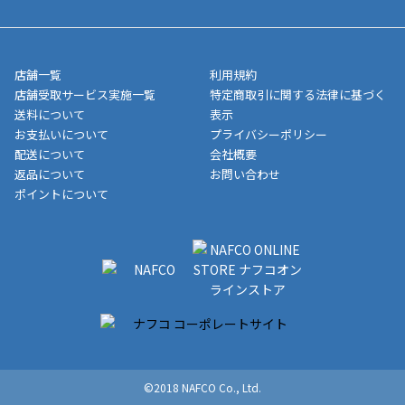
5,000円（税込）以上お買い上げで送料無料キャンペーン実施中！
させて頂きます。オンラインストアの倉庫より発送後、約1～3営
■領収書に記載する金額については商品代・配送費からポイン
または、店舗受取なら送料無料！
業日にてお引渡しとなります。(離島などの場合、例外もあります)
ト・クーポンを差し引いた金額の領収書を発行しております。領
※一部、適用外、追加送料が必要な商品もございます。
収書には押印はしておりません。
メーカー直送品など一部商品については、その他商品との購入に
店舗一覧
利用規約
■商品によっては一部決済方法が使用できない場合がございま
制限がかかる場合がございます。また発送日についても、通常と
店舗受取サービス実施一覧
特定商取引に関する法律に基づく
す。
異なる場合がございます。対象商品の説明ページをご確認くださ
送料について
表示
い。
お支払いについて
プライバシーポリシー
配送について
会社概要
■店舗受取をご選択いただいた場合
返品について
お問い合わせ
ご注文が確認出来次第、お受取される店舗在庫を使用してご準備
ポイントについて
をさせていただきます。店舗に在庫がない場合は店舗よりお取り
寄せにてご準備をさせていただきます。※商品によってはお時間
いただく場合がございます。店舗準備でのお渡しとなる為、商品
のみの受け渡しとなります。（箱や納品書は付属しておりませ
ん）店舗で準備が出来次第、メールにてご連絡させていただきま
す。
©2018 NAFCO Co., Ltd.