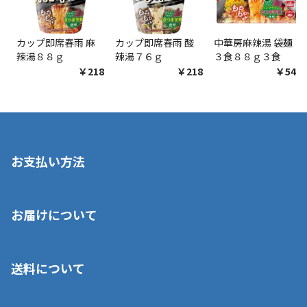
カップ即席春雨 麻
カップ即席春雨 酸
中華房麻辣湯 袋麺
辣湯８８ｇ
辣湯７６ｇ
３食８８ｇ３食
￥218
￥218
￥548
お支払い方法
※店舗受取を選択いただいた場合であっても弊社実店舗でお支払
お届けについて
いいただくことはできません。ご了承ください。
■クレジットカード
■ご自宅への宅配の場合
■コンビニ払い（前入金）
送料について
ご注文が確認出来次第、1～4営業日に発送いたします。「お取り
■代金引換(代引)※手数料がかかります
寄せ」の場合は商品が揃い次第のご発送となります。お荷物の発
■ポイント払い利用可
送完了が確認出来次第、お荷物番号の記載をしたメールをお送り
■領収書はお客様ご自身で発行となります。