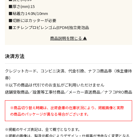
同時購入が可能です
■厚さ(mm):15
■粘着力:14.0N/10mm
午前9時までのご注文確定した商品については、当日に
出荷いたします。
■切断にはカッターが必要
ただし、メーカーの営業日に基づき出荷手続きを行う
■エチレンプロピレンゴム(EPDM)独立発泡品
ため、通常よりお時間をいただく場合がございます。
商品説明を閉じる ▲
また、日曜・祝日や年末年始などの長期休業期間中
は、休業明けからの出荷対応となります。
決済方法
設置工事代金も含まれた商品です
クレジットカード、コンビニ決済、代金引換、ナフコ商品券（株主優待
券）
お見積商品です。金額・施工日はお打ち合わせの上、
※以下の商品は代引でのお支払がご利用いただけません
決定となります。
店舗受取商品／設置等工事付商品／メーカー直送商品／ナフコPRO商品
※商品切り替え時期は、出荷倉庫の在庫状況により、掲載画像と実際
お見積商品です。金額・施工日はお打ち合わせの上、
の商品のパッケージが異なる場合がございます。
決定となります。
※掲載のサイズ表記は、全て概寸となります。
※掲載の画像は、製造元都合によりデザイン・仕様等が予告なく変更となる