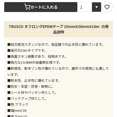
宅配や店舗受取を選択できる商品です
カートに入れる
店舗のみで受取できる商品です（宅配便でのお届けが
TRUSCO タフロングEPDMテープ 15mmX30mmX10m の商
できません）
品説明
※同時購入の商品は、全て同じ店舗での受取となりま
す
■独立発泡スポンジなので、低圧縮での止水性に優れています。
特定の店舗のみで受取ができる商品です（宅配便での
■長尺の10mタイプです。
お届けができません）
■両面スキン皮膜があり、低吸水です。
※同時購入の商品は、全て同じ店舗での受取となりま
■強力な14.0NMの粘着剤仕様です。
す
■耐候性、耐オゾン性が優れているので、屋外での使用にも適して
委託業者によりお届けする商品です
います。
※ほか商品との同時購入はできません。お手数です
■耐水性、止水性に優れています。
が、ご購入手続きを分けてお買い求めください
■防水・気密・防音・断熱に。
※支払い方法の代金引換は選択できません。
■シール材やパッキン材として。
※電話注文はできません。
■バックアップ材として。
宅配のみでお届けする商品です（店舗受取は選択でき
■色:ブラック
ません）
■幅(mm):30
※「宅配・店舗受取」「宅配のみ」マークの商品のみ
■長さ(m):10