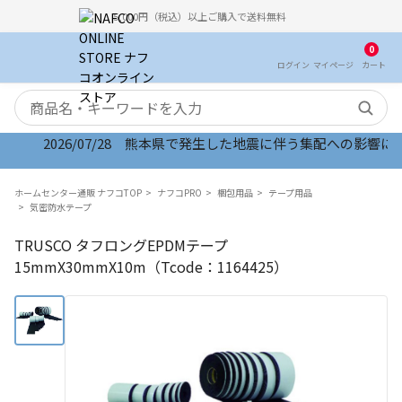
5,000円（税込）以上ご購入で送料無料
0
ログイン
マイ
ページ
カート
検索キーワード
2026/07/28 熊本県で発生した地震に伴う集配への影響につい
ホームセンター通販 ナフコTOP
ナフコPRO
梱包用品
テープ用品
気密防水テープ
TRUSCO タフロングEPDMテープ
15mmX30mmX10m（Tcode：1164425）