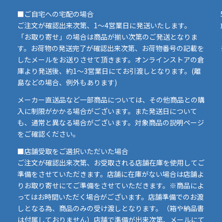
■ご自宅への宅配の場合
ご注文が確認出来次第、1～4営業日に発送いたします。
「お取り寄せ」の場合は商品が揃い次第のご発送となりま
す。お荷物の発送完了が確認出来次第、お荷物番号の記載を
したメールをお送りさせて頂きます。オンラインストアの倉
庫より発送後、約1～3営業日にてお引渡しとなります。(離
島などの場合、例外もあります)
イ
メーカー直送品など一部商品については、その他商品との購
ま
入に制限がかかる場合がございます。また発送日について
も、通常と異なる場合がございます。対象商品の説明ページ
い
をご確認ください。
■店舗受取をご選択いただいた場合
ご注文が確認出来次第、お受取される店舗在庫を使用してご
準備をさせていただきます。店舗に在庫がない場合は店舗よ
りお取り寄せにてご準備をさせていただきます。※商品によ
ってはお時間いただく場合がございます。店舗準備でのお渡
しとなる為、商品のみの受け渡しとなります。（箱や納品書
は付属しておりません）店舗で準備が出来次第、メールにて