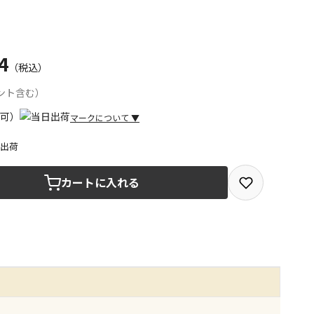
4
（税込）
ント含む）
マークについて
▼
日出荷
取を選択できる商品です
カートに入れる
取できる商品です（宅配便でのお届けができません）
商品は、全て同じ店舗での受取となります
みで受取ができる商品です（宅配便でのお届けができませ
商品は、全て同じ店舗での受取となります