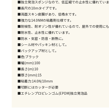
■独立発泡スポンジなので、低圧縮での止水性に優れてい
■長尺の10mタイプです。
■両面スキン皮膜があり、低吸水です。
■強力な14.0NMの粘着剤仕様です。
■耐候性、耐オゾン性が優れているので、屋外での使用に
■耐水性、止水性に優れています。
■防水・気密・防音・断熱に。
■シール材やパッキン材として。
■バックアップ材として。
■色:ブラック
■幅(mm):100
■長さ(m):10
■厚さ(mm):15
■粘着力:14.0N/10mm
■切断にはカッターが必要
■エチレンプロピレンゴム(EPDM)独立発泡品