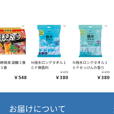
♥
♥
♥
麻辣湯 袋麺３食
Ｎ極氷ロングタオル１
Ｎ極氷ロングタオル１
３食
０Ｐ無香料
０Ｐせっけんの香り
￥478
￥478
￥548
￥380
￥380
お届けについて