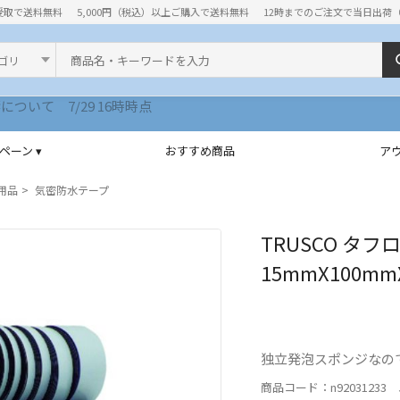
受取で送料無料
5,000円（税込）以上ご購入で送料無料
12時までのご注文で当日出荷
ド
ペーン ▾
おすすめ商品
ア
用品
気密防水テープ
TRUSCO タフ
15mmX100mm
独立発泡スポンジなの
商品コード：n92031233 J