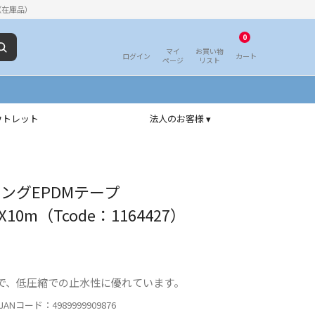
（在庫品）
0
マイ
お買い物
ログイン
カート
ページ
リスト
ウトレット
法人のお客様 ▾
ロングEPDMテープ
X10m（Tcode：1164427）
で、低圧縮での止水性に優れています。
ANコード：4989999909876