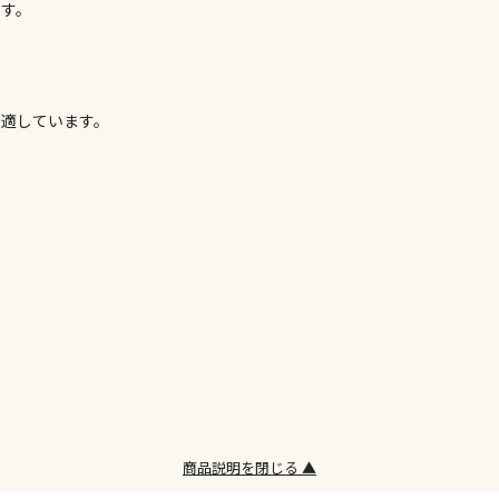
ます。
委託業者によ
※ほか商品と
けてお買い求
※支払い方法
※電話注文は
も適しています。
宅配のみでお
※「宅配・店
午前9時まで
ただし、メー
間をいただく
また、日曜・
荷対応となり
設置工事代金
お見積商品で
商品説明を閉じる ▲