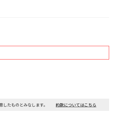
す。金額・施工日はお打ち合わせの上、決定となります。
付工事が必要な商品です。別途費用が発生する場合がござい
ごとに送料がかかる商品です
同意したものとみなします。
約款についてはこちら