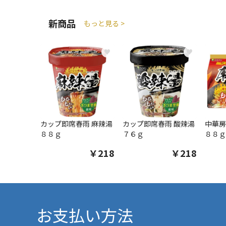
新商品
もっと見る >
♥
♥
カップ即席春雨 麻辣湯
カップ即席春雨 酸辣湯
中華房
８８ｇ
７６ｇ
８８ｇ
￥218
￥218
お支払い方法