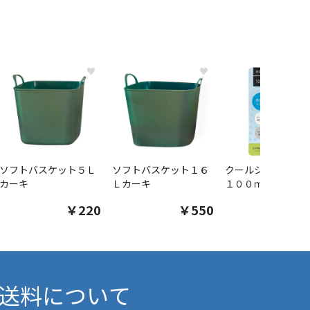
♥
♥
ソフトバスケット５Ｌ
ソフトバスケット１６
クールシャツスプ
カーキ
Ｌカーキ
１００ｍｌ
￥220
￥550
￥1
送料について