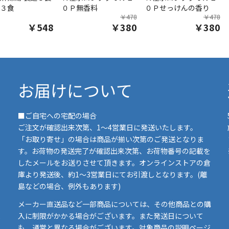
３食
０Ｐ無香料
０Ｐせっけんの香り
￥478
￥478
￥548
￥380
￥380
お届けについて
■ご自宅への宅配の場合
ご注文が確認出来次第、1～4営業日に発送いたします。
「お取り寄せ」の場合は商品が揃い次第のご発送となりま
す。お荷物の発送完了が確認出来次第、お荷物番号の記載を
したメールをお送りさせて頂きます。オンラインストアの倉
庫より発送後、約1～3営業日にてお引渡しとなります。(離
島などの場合、例外もあります)
イ
メーカー直送品など一部商品については、その他商品との購
ま
入に制限がかかる場合がございます。また発送日について
も、通常と異なる場合がございます。対象商品の説明ページ