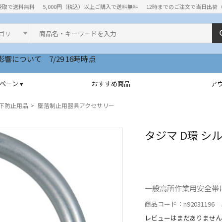
受取で送料無料
5,000円（税込）以上ご購入で送料無料
12時までのご注文で当日出荷
ド
ペーン ▾
おすすめ商品
ア
下防止用品
墜落制止用器具アクセサリー
タジマ D環 シル
一般高所作業用安全帯
商品コード：n92031196 J
レビューはまだありません