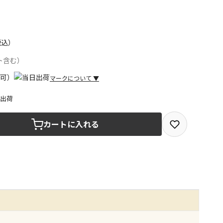
税込）
ト含む）
マークについて
▼
日出荷
取を選択できる商品です
カートに入れる
取できる商品です（宅配便でのお届けができません）
商品は、全て同じ店舗での受取となります
みで受取ができる商品です（宅配便でのお届けができませ
商品は、全て同じ店舗での受取となります