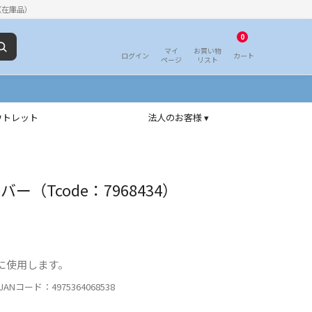
（在庫品）
0
マイ
お買い物
ログイン
カート
ページ
リスト
ウトレット
法人のお客様 ▾
バー（Tcode：7968434）
に使用します。
ANコード：4975364068538