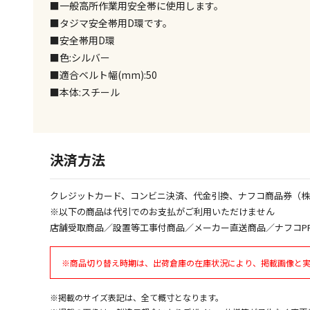
■一般高所作業用安全帯に使用します。
■タジマ安全帯用D環です。
■安全帯用D環
■色:シルバー
■適合ベルト幅(mm):50
■本体:スチール
決済方法
クレジットカード、コンビニ決済、代金引換、ナフコ商品券（
※以下の商品は代引でのお支払がご利用いただけません
店舗受取商品／設置等工事付商品／メーカー直送商品／ナフコP
※商品切り替え時期は、出荷倉庫の在庫状況により、掲載画像と
※掲載のサイズ表記は、全て概寸となります。