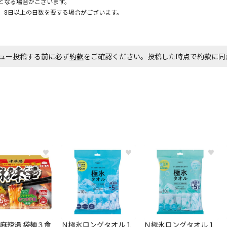
となる場合がございます。
、8日以上の日数を要する場合がございます。
お見積商品で
ュー投稿する前に必ず
約款
をご確認ください。投稿した時点で約款に
エアコンの取
ます。
商品購入個数
♥
♥
♥
麻辣湯 袋麺３食
Ｎ極氷ロングタオル１
Ｎ極氷ロングタオル１