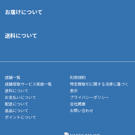
※店舗受取を選択いただいた場合であっても弊社実店舗でお支払
お届けについて
いいただくことはできません。ご了承ください。
■クレジットカード
■ご自宅への宅配の場合
■コンビニ払い（前入金）
送料について
ご注文が確認出来次第、1～4営業日に発送いたします。「お取り
■代金引換(代引)※手数料がかかります
寄せ」の場合は商品が揃い次第のご発送となります。お荷物の発
■ポイント払い利用可
送完了が確認出来次第、お荷物番号の記載をしたメールをお送り
■領収書はお客様ご自身で発行となります。
5,000円（税込）以上お買い上げで送料無料キャンペーン実施中！
させて頂きます。オンラインストアの倉庫より発送後、約1～3営
■領収書に記載する金額については商品代・配送費からポイン
または、店舗受取なら送料無料！
業日にてお引渡しとなります。(離島などの場合、例外もあります)
ト・クーポンを差し引いた金額の領収書を発行しております。領
※一部、適用外、追加送料が必要な商品もございます。
収書には押印はしておりません。
メーカー直送品など一部商品については、その他商品との購入に
店舗一覧
利用規約
■商品によっては一部決済方法が使用できない場合がございま
制限がかかる場合がございます。また発送日についても、通常と
店舗受取サービス実施一覧
特定商取引に関する法律に基づく
す。
異なる場合がございます。対象商品の説明ページをご確認くださ
送料について
表示
い。
お支払いについて
プライバシーポリシー
配送について
会社概要
■店舗受取をご選択いただいた場合
返品について
お問い合わせ
ご注文が確認出来次第、お受取される店舗在庫を使用してご準備
ポイントについて
をさせていただきます。店舗に在庫がない場合は店舗よりお取り
寄せにてご準備をさせていただきます。※商品によってはお時間
いただく場合がございます。店舗準備でのお渡しとなる為、商品