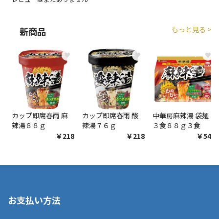
エアコンの取付工事が必要な商品です。別途費用が発
生する場合がございます。
もっと見る >
新商品
商品購入個数ごとに送料がかかる商品です
♥
♥
♥
カップ即席春雨 麻
カップ即席春雨 酸
中華房麻辣湯 袋麺
辣湯８８ｇ
辣湯７６ｇ
３食８８ｇ３食
￥218
￥218
￥548
お支払い方法