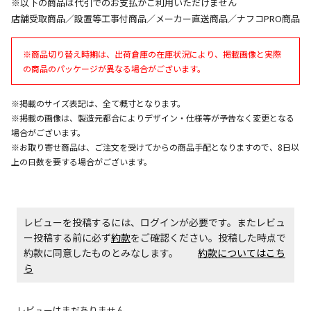
※以下の商品は代引でのお支払がご利用いただけません
同時購入が可能です
店舗受取商品／設置等工事付商品／メーカー直送商品／ナフコPRO商品
午前9時までのご注文確定した商品については、当日に
出荷いたします。
※商品切り替え時期は、出荷倉庫の在庫状況により、掲載画像と実際
ただし、メーカーの営業日に基づき出荷手続きを行う
の商品のパッケージが異なる場合がございます。
ため、通常よりお時間をいただく場合がございます。
また、日曜・祝日や年末年始などの長期休業期間中
は、休業明けからの出荷対応となります。
※掲載のサイズ表記は、全て概寸となります。
※掲載の画像は、製造元都合によりデザイン・仕様等が予告なく変更となる
場合がございます。
設置工事代金も含まれた商品です
※お取り寄せ商品は、ご注文を受けてからの商品手配となりますので、8日以
上の日数を要する場合がございます。
お見積商品です。金額・施工日はお打ち合わせの上、
決定となります。
レビューを投稿するには、ログインが必要です。またレビュ
ー投稿する前に必ず
約款
をご確認ください。投稿した時点で
約款に同意したものとみなします。
約款についてはこち
お見積商品です。金額・施工日はお打ち合わせの上、
ら
決定となります。
レビューはまだありません