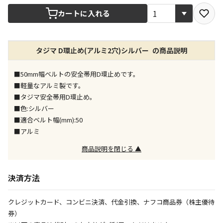
宅配や店舗受取を選択できる商品です
カートに入れる
店舗のみで受取できる商品です（宅配便でのお届けが
タジマ D環止め(アルミ2穴)シルバー の商品説明
できません）
※同時購入の商品は、全て同じ店舗での受取となりま
す
■50mm幅ベルトの安全帯用D環止めです。
■軽量なアルミ製です。
特定の店舗のみで受取ができる商品です（宅配便での
■タジマ安全帯用D環止め。
お届けができません）
■色:シルバー
※同時購入の商品は、全て同じ店舗での受取となりま
■適合ベルト幅(mm):50
す
■アルミ
委託業者によりお届けする商品です
商品説明を閉じる ▲
※ほか商品との同時購入はできません。お手数です
が、ご購入手続きを分けてお買い求めください
※支払い方法の代金引換は選択できません。
決済方法
※電話注文はできません。
宅配のみでお届けする商品です（店舗受取は選択でき
クレジットカード、コンビニ決済、代金引換、ナフコ商品券（株主優待
ません）
券）
※「宅配・店舗受取」「宅配のみ」マークの商品のみ