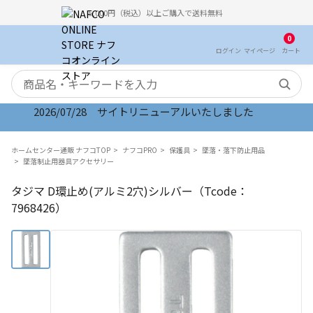
5,000円（税込）以上ご購入で送料無料
0
ログイン
マイ
ページ
カート
検索キーワード
2026/07/28 サイトリニューアルいたしました
ホームセンター通販 ナフコTOP
ナフコPRO
保護具
墜落・落下防止用品
墜落制止用器具アクセサリー
タジマ D環止め(アルミ2穴)シルバー（Tcode：
7968426）