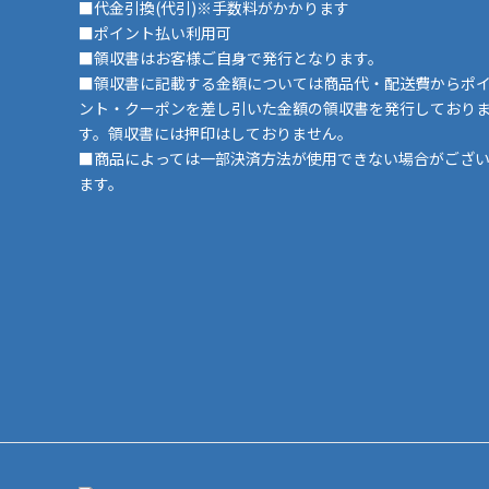
■代金引換(代引)※手数料がかかります
■ポイント払い利用可
■領収書はお客様ご自身で発行となります。
■領収書に記載する金額については商品代・配送費からポ
ント・クーポンを差し引いた金額の領収書を発行しており
す。領収書には押印はしておりません。
■商品によっては一部決済方法が使用できない場合がござ
ます。