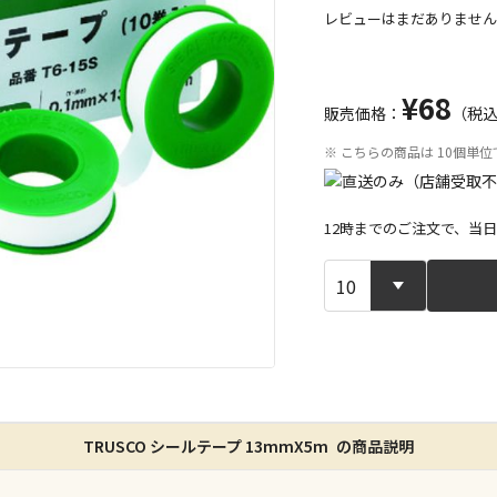
レビューはまだありません
¥68
販売価格：
（税
※ こちらの商品は 10個単
12時までのご注文で、当
宅配や店舗受
店舗のみで受
※同時購入の
特定の店舗の
TRUSCO シールテープ 13mmX5m の商品説明
ん）
※同時購入の