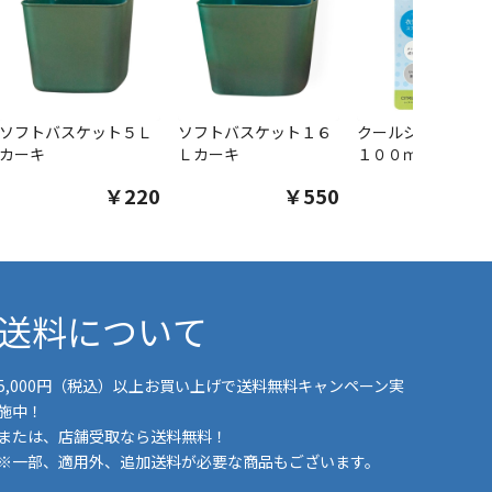
ソフトバスケット５Ｌ
ソフトバスケット１６
クールシャツスプ
カーキ
Ｌカーキ
１００ｍｌ
￥220
￥550
￥1
送料について
5,000円（税込）以上お買い上げで送料無料キャンペーン実
施中！
または、店舗受取なら送料無料！
※一部、適用外、追加送料が必要な商品もございます。