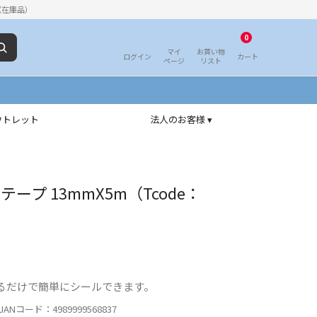
（在庫品）
0
マイ
お買い物
ログイン
カート
ページ
リスト
ウトレット
法人のお客様 ▾
ルテープ 13mmX5m（Tcode：
るだけで簡単にシールできます。
ANコード：4989999568837