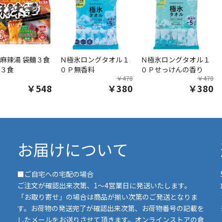
麻辣湯 袋麺３食
Ｎ極氷ロングタオル１
Ｎ極氷ロングタオル１
３食
０Ｐ無香料
０Ｐせっけんの香り
￥478
￥478
￥548
￥380
￥380
お届けについて
■ご自宅への宅配の場合
ご注文が確認出来次第、1～4営業日に発送いたします。
「お取り寄せ」の場合は商品が揃い次第のご発送となりま
す。お荷物の発送完了が確認出来次第、お荷物番号の記載を
したメールをお送りさせて頂きます。オンラインストアの倉