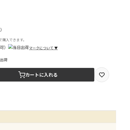
込）
位で購入できます。
マークについて
▼
日出荷
取を選択できる商品です
カートに入れる
取できる商品です（宅配便でのお届けができません）
商品は、全て同じ店舗での受取となります
みで受取ができる商品です（宅配便でのお届けができませ
商品は、全て同じ店舗での受取となります