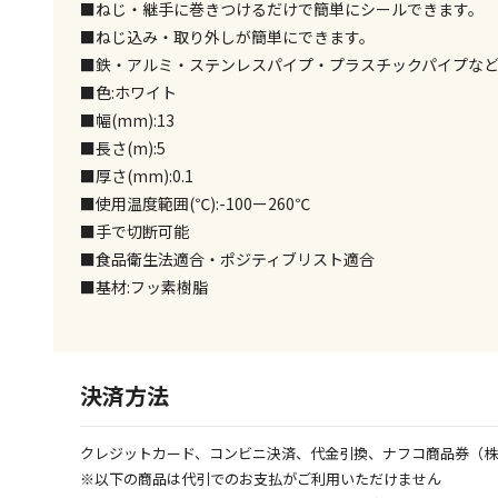
■ねじ・継手に巻きつけるだけで簡単にシールできます。
■ねじ込み・取り外しが簡単にできます。
■鉄・アルミ・ステンレスパイプ・プラスチックパイプな
■色:ホワイト
■幅(mm):13
■長さ(m):5
■厚さ(mm):0.1
■使用温度範囲(℃):-100ー260℃
■手で切断可能
■食品衛生法適合・ポジティブリスト適合
■基材:フッ素樹脂
決済方法
クレジットカード、コンビニ決済、代金引換、ナフコ商品券（
※以下の商品は代引でのお支払がご利用いただけません