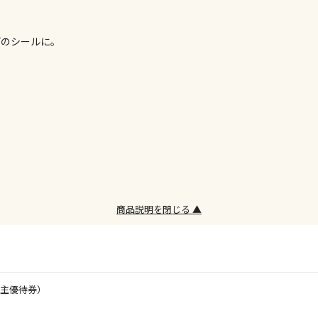
委託業者によ
※ほか商品と
どのシールに。
けてお買い求
※支払い方法
※電話注文は
宅配のみでお
※「宅配・店
午前9時まで
ただし、メー
間をいただく
また、日曜・
荷対応となり
商品説明を閉じる ▲
設置工事代金
お見積商品で
株主優待券）