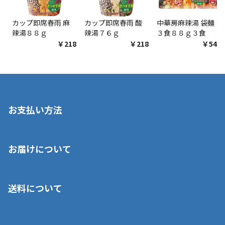
カップ即席春雨 麻
カップ即席春雨 酸
中華房麻辣湯 袋麺
辣湯８８ｇ
辣湯７６ｇ
３食８８ｇ３食
￥218
￥218
￥548
お支払い方法
※店舗受取を選択いただいた場合であっても弊社実店舗でお支払
お届けについて
いいただくことはできません。ご了承ください。
■クレジットカード
■ご自宅への宅配の場合
■コンビニ払い（前入金）
送料について
ご注文が確認出来次第、1～4営業日に発送いたします。「お取り
■代金引換(代引)※手数料がかかります
寄せ」の場合は商品が揃い次第のご発送となります。お荷物の発
■ポイント払い利用可
送完了が確認出来次第、お荷物番号の記載をしたメールをお送り
■領収書はお客様ご自身で発行となります。
5,000円（税込）以上お買い上げで送料無料キャンペーン実施中！
させて頂きます。オンラインストアの倉庫より発送後、約1～3営