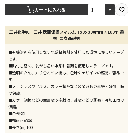
宅配や店舗受取を選択できる商品です
カートに入れる
店舗のみで受取できる商品です（宅配便でのお届けが
三井化学ICT 三井 表面保護フィルム T505 300mm×100m 透
できません）
明 の商品説明
※同時購入の商品は、全て同じ店舗での受取となりま
す
■有機溶剤を使用しない水系粘着剤を使用した環境に優しいテープ
特定の店舗のみで受取ができる商品です（宅配便での
です。
お届けができません）
■貼付し易く、剥がし易い水系粘着剤を使用したテープです。
※同時購入の商品は、全て同じ店舗での受取となりま
■透明のため、貼り合わせた後も、色味やデザインの確認が容易で
す
す。
委託業者によりお届けする商品です
■ステンレスやアルミ、カラー鋼板などの金属板の運搬・軽加工時
※ほか商品との同時購入はできません。お手数です
の保護。
が、ご購入手続きを分けてお買い求めください
■カラー鋼板などの金属板や樹脂板、銘板などの運搬・軽加工時の
※支払い方法の代金引換は選択できません。
保護。
※電話注文はできません。
■色:透明
宅配のみでお届けする商品です（店舗受取は選択でき
■幅(mm):300
ません）
■長さ(m):100
※「宅配・店舗受取」「宅配のみ」マークの商品のみ