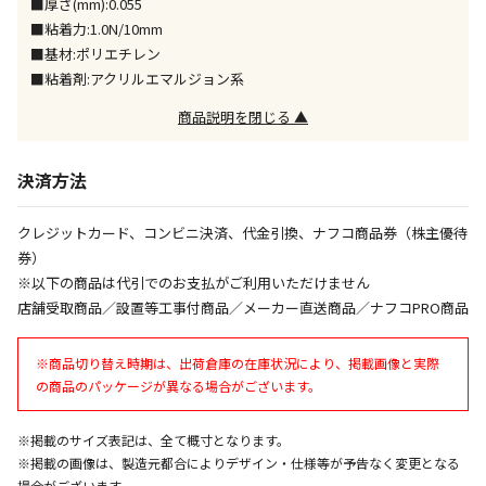
■厚さ(mm):0.055
同時購入が可能です
■粘着力:1.0N/10mm
■基材:ポリエチレン
午前9時までのご注文確定した商品については、当日に
出荷いたします。
■粘着剤:アクリルエマルジョン系
ただし、メーカーの営業日に基づき出荷手続きを行う
商品説明を閉じる ▲
ため、通常よりお時間をいただく場合がございます。
また、日曜・祝日や年末年始などの長期休業期間中
は、休業明けからの出荷対応となります。
決済方法
設置工事代金も含まれた商品です
クレジットカード、コンビニ決済、代金引換、ナフコ商品券（株主優待
券）
※以下の商品は代引でのお支払がご利用いただけません
お見積商品です。金額・施工日はお打ち合わせの上、
店舗受取商品／設置等工事付商品／メーカー直送商品／ナフコPRO商品
決定となります。
※商品切り替え時期は、出荷倉庫の在庫状況により、掲載画像と実際
の商品のパッケージが異なる場合がございます。
お見積商品です。金額・施工日はお打ち合わせの上、
決定となります。
※掲載のサイズ表記は、全て概寸となります。
※掲載の画像は、製造元都合によりデザイン・仕様等が予告なく変更となる
場合がございます。