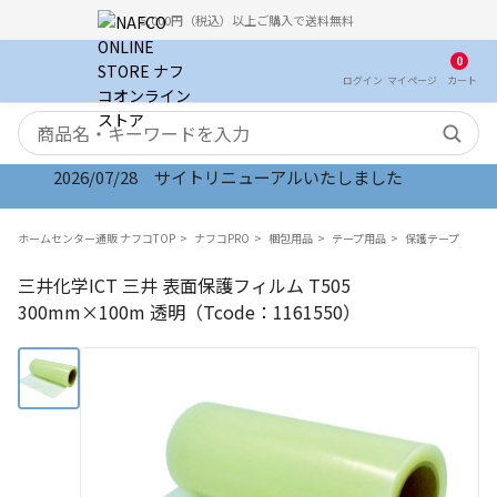
5,000円（税込）以上ご購入で送料無料
0
ログイン
マイ
ページ
カート
検索キーワード
2026/07/28 サイトリニューアルいたしました
ホームセンター通販 ナフコTOP
ナフコPRO
梱包用品
テープ用品
保護テープ
三井化学ICT 三井 表面保護フィルム T505
300mm×100m 透明（Tcode：1161550）