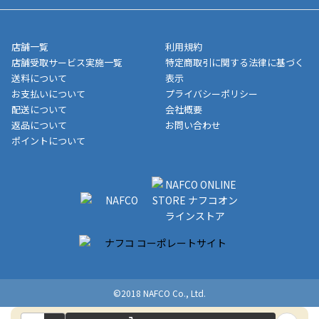
■領収書に記載する金額については商品代・配送費からポイン
または、店舗受取なら送料無料！
業日にてお引渡しとなります。(離島などの場合、例外もあります)
ト・クーポンを差し引いた金額の領収書を発行しております。領
※一部、適用外、追加送料が必要な商品もございます。
収書には押印はしておりません。
メーカー直送品など一部商品については、その他商品との購入に
店舗一覧
利用規約
■商品によっては一部決済方法が使用できない場合がございま
制限がかかる場合がございます。また発送日についても、通常と
店舗受取サービス実施一覧
特定商取引に関する法律に基づく
す。
異なる場合がございます。対象商品の説明ページをご確認くださ
送料について
表示
い。
お支払いについて
プライバシーポリシー
配送について
会社概要
■店舗受取をご選択いただいた場合
返品について
お問い合わせ
ご注文が確認出来次第、お受取される店舗在庫を使用してご準備
ポイントについて
をさせていただきます。店舗に在庫がない場合は店舗よりお取り
寄せにてご準備をさせていただきます。※商品によってはお時間
いただく場合がございます。店舗準備でのお渡しとなる為、商品
のみの受け渡しとなります。（箱や納品書は付属しておりませ
ん）店舗で準備が出来次第、メールにてご連絡させていただきま
す。
©2018 NAFCO Co., Ltd.