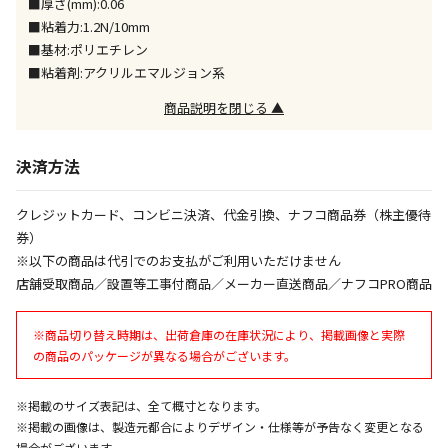
■厚さ(mm):0.06
同時購入が可能です
■粘着力:1.2N/10mm
■基材:ポリエチレン
午前9時までのご注文確定した商品については、当日に
出荷いたします。
■粘着剤:アクリルエマルジョン系
ただし、メーカーの営業日に基づき出荷手続きを行う
商品説明を閉じる ▲
ため、通常よりお時間をいただく場合がございます。
また、日曜・祝日や年末年始などの長期休業期間中
は、休業明けからの出荷対応となります。
決済方法
設置工事代金も含まれた商品です
クレジットカード、コンビニ決済、代金引換、ナフコ商品券（株主優待
券）
※以下の商品は代引でのお支払がご利用いただけません
お見積商品です。金額・施工日はお打ち合わせの上、
店舗受取商品／設置等工事付商品／メーカー直送商品／ナフコPRO商品
決定となります。
※商品切り替え時期は、出荷倉庫の在庫状況により、掲載画像と実際
の商品のパッケージが異なる場合がございます。
お見積商品です。金額・施工日はお打ち合わせの上、
決定となります。
※掲載のサイズ表記は、全て概寸となります。
※掲載の画像は、製造元都合によりデザイン・仕様等が予告なく変更となる
場合がございます。