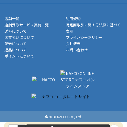
■領収書に記載する金額については商品代・配送費からポイン
または、店舗受取なら送料無料！
業日にてお引渡しとなります。(離島などの場合、例外もあります)
ト・クーポンを差し引いた金額の領収書を発行しております。領
※一部、適用外、追加送料が必要な商品もございます。
収書には押印はしておりません。
メーカー直送品など一部商品については、その他商品との購入に
店舗一覧
利用規約
■商品によっては一部決済方法が使用できない場合がございま
制限がかかる場合がございます。また発送日についても、通常と
店舗受取サービス実施一覧
特定商取引に関する法律に基づく
す。
異なる場合がございます。対象商品の説明ページをご確認くださ
送料について
表示
い。
お支払いについて
プライバシーポリシー
配送について
会社概要
■店舗受取をご選択いただいた場合
返品について
お問い合わせ
ご注文が確認出来次第、お受取される店舗在庫を使用してご準備
ポイントについて
をさせていただきます。店舗に在庫がない場合は店舗よりお取り
寄せにてご準備をさせていただきます。※商品によってはお時間
いただく場合がございます。店舗準備でのお渡しとなる為、商品
のみの受け渡しとなります。（箱や納品書は付属しておりませ
ん）店舗で準備が出来次第、メールにてご連絡させていただきま
す。
©2018 NAFCO Co., Ltd.