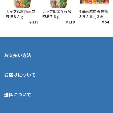
カップ即席春雨 麻
カップ即席春雨 酸
中華房麻辣湯 袋麺
辣湯８８ｇ
辣湯７６ｇ
３食８８ｇ３食
￥218
￥218
￥548
お支払い方法
※店舗受取を選択いただいた場合であっても弊社実店舗でお支払
お届けについて
いいただくことはできません。ご了承ください。
■クレジットカード
■ご自宅への宅配の場合
■コンビニ払い（前入金）
送料について
ご注文が確認出来次第、1～4営業日に発送いたします。「お取り
■代金引換(代引)※手数料がかかります
寄せ」の場合は商品が揃い次第のご発送となります。お荷物の発
■ポイント払い利用可
送完了が確認出来次第、お荷物番号の記載をしたメールをお送り
■領収書はお客様ご自身で発行となります。
5,000円（税込）以上お買い上げで送料無料キャンペーン実施中！
させて頂きます。オンラインストアの倉庫より発送後、約1～3営