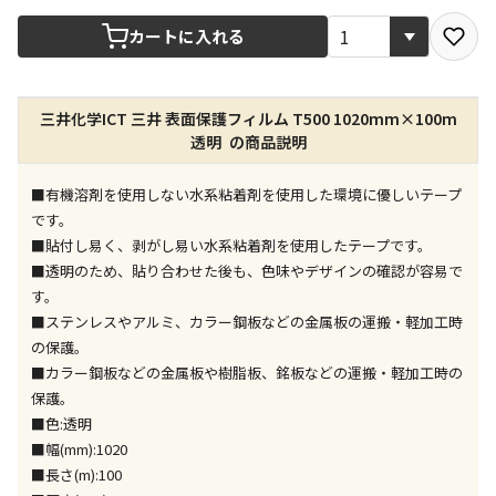
宅配や店舗受取を選択できる商品です
カートに入れる
店舗のみで受取できる商品です（宅配便でのお届けが
三井化学ICT 三井 表面保護フィルム T500 1020mm×100m
できません）
透明 の商品説明
※同時購入の商品は、全て同じ店舗での受取となりま
す
■有機溶剤を使用しない水系粘着剤を使用した環境に優しいテープ
特定の店舗のみで受取ができる商品です（宅配便での
です。
お届けができません）
■貼付し易く、剥がし易い水系粘着剤を使用したテープです。
※同時購入の商品は、全て同じ店舗での受取となりま
■透明のため、貼り合わせた後も、色味やデザインの確認が容易で
す
す。
委託業者によりお届けする商品です
■ステンレスやアルミ、カラー鋼板などの金属板の運搬・軽加工時
※ほか商品との同時購入はできません。お手数です
の保護。
が、ご購入手続きを分けてお買い求めください
■カラー鋼板などの金属板や樹脂板、銘板などの運搬・軽加工時の
※支払い方法の代金引換は選択できません。
保護。
※電話注文はできません。
■色:透明
宅配のみでお届けする商品です（店舗受取は選択でき
■幅(mm):1020
ません）
■長さ(m):100
※「宅配・店舗受取」「宅配のみ」マークの商品のみ