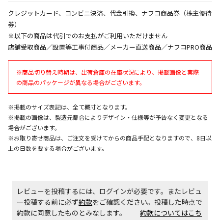
同時購入が可能です
クレジットカード、コンビニ決済、代金引換、ナフコ商品券（株主優待
午前9時までのご注文確定した商品については、当日に
券）
出荷いたします。
※以下の商品は代引でのお支払がご利用いただけません
ただし、メーカーの営業日に基づき出荷手続きを行う
店舗受取商品／設置等工事付商品／メーカー直送商品／ナフコPRO商品
ため、通常よりお時間をいただく場合がございます。
また、日曜・祝日や年末年始などの長期休業期間中
は、休業明けからの出荷対応となります。
※商品切り替え時期は、出荷倉庫の在庫状況により、掲載画像と実際
の商品のパッケージが異なる場合がございます。
設置工事代金も含まれた商品です
※掲載のサイズ表記は、全て概寸となります。
※掲載の画像は、製造元都合によりデザイン・仕様等が予告なく変更となる
場合がございます。
お見積商品です。金額・施工日はお打ち合わせの上、
※お取り寄せ商品は、ご注文を受けてからの商品手配となりますので、8日以
決定となります。
上の日数を要する場合がございます。
お見積商品です。金額・施工日はお打ち合わせの上、
決定となります。
レビューを投稿するには、ログインが必要です。またレビュ
ー投稿する前に必ず
約款
をご確認ください。投稿した時点で
約款に同意したものとみなします。
約款についてはこち