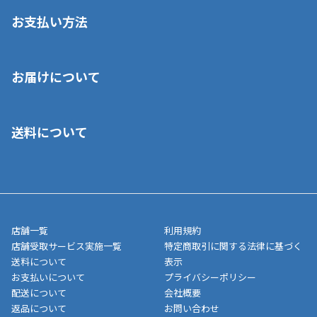
お支払い方法
※店舗受取を選択いただいた場合であっても弊社実店舗でお支払
お届けについて
いいただくことはできません。ご了承ください。
■クレジットカード
■ご自宅への宅配の場合
■コンビニ払い（前入金）
送料について
ご注文が確認出来次第、1～4営業日に発送いたします。「お取り
■代金引換(代引)※手数料がかかります
寄せ」の場合は商品が揃い次第のご発送となります。お荷物の発
■ポイント払い利用可
送完了が確認出来次第、お荷物番号の記載をしたメールをお送り
■領収書はお客様ご自身で発行となります。
5,000円（税込）以上お買い上げで送料無料キャンペーン実施中！
させて頂きます。オンラインストアの倉庫より発送後、約1～3営
■領収書に記載する金額については商品代・配送費からポイン
または、店舗受取なら送料無料！
業日にてお引渡しとなります。(離島などの場合、例外もあります)
ト・クーポンを差し引いた金額の領収書を発行しております。領
※一部、適用外、追加送料が必要な商品もございます。
収書には押印はしておりません。
メーカー直送品など一部商品については、その他商品との購入に
店舗一覧
利用規約
■商品によっては一部決済方法が使用できない場合がございま
制限がかかる場合がございます。また発送日についても、通常と
店舗受取サービス実施一覧
特定商取引に関する法律に基づく
す。
異なる場合がございます。対象商品の説明ページをご確認くださ
送料について
表示
い。
お支払いについて
プライバシーポリシー
配送について
会社概要
■店舗受取をご選択いただいた場合
返品について
お問い合わせ
ご注文が確認出来次第、お受取される店舗在庫を使用してご準備