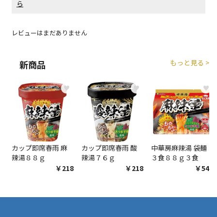
ら
エアコンの取付工事が必要な商品です。別途費用が発
生する場合がございます。
レビューはまだありません
商品購入個数ごとに送料がかかる商品です
もっと見る >
新商品
♥
♥
♥
カップ即席春雨 麻
カップ即席春雨 酸
中華房麻辣湯 袋麺
辣湯８８ｇ
辣湯７６ｇ
３食８８ｇ３食
￥218
￥218
￥548