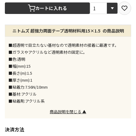
宅配や店舗受取を選択できる商品です
カートに入れる
店舗のみで受取できる商品です（宅配便でのお届けが
ニトムズ 超強力両面テープ透明材料用15×1.5 の商品説明
できません）
※同時購入の商品は、全て同じ店舗での受取となりま
す
■超透明で目立たない基材なので透明素材の接着に最適です。
■ガラスやアクリルなど透明素材の固定に。
特定の店舗のみで受取ができる商品です（宅配便での
■色:透明
お届けができません）
■幅(mm):15
※同時購入の商品は、全て同じ店舗での受取となりま
■長さ(m):1.5
す
■厚さ(mm):1
委託業者によりお届けする商品です
■粘着力:7.56N/10mm
※ほか商品との同時購入はできません。お手数です
■基材:アクリル
が、ご購入手続きを分けてお買い求めください
■粘着剤:アクリル系
※支払い方法の代金引換は選択できません。
※電話注文はできません。
商品説明を閉じる ▲
宅配のみでお届けする商品です（店舗受取は選択でき
ません）
決済方法
※「宅配・店舗受取」「宅配のみ」マークの商品のみ