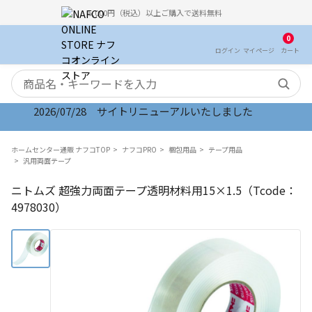
5,000円（税込）以上ご購入で送料無料
0
ログイン
マイ
ページ
カート
検索キーワード
2026/07/28 サイトリニューアルいたしました
ホームセンター通販 ナフコTOP
ナフコPRO
梱包用品
テープ用品
汎用両面テープ
ニトムズ 超強力両面テープ透明材料用15×1.5（Tcode：
4978030）