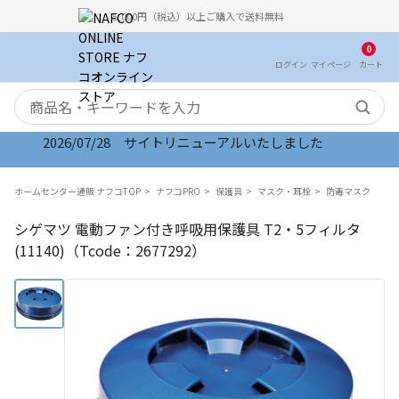
5,000円（税込）以上ご購入で送料無料
0
ログイン
マイ
ページ
カート
検索キーワード
2026/07/28 サイトリニューアルいたしました
ホームセンター通販 ナフコTOP
ナフコPRO
保護具
マスク・耳栓
防毒マスク
シゲマツ 電動ファン付き呼吸用保護具 T2・5フィルタ
(11140)（Tcode：2677292）