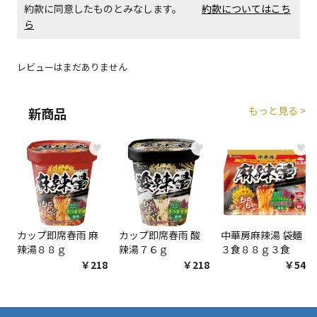
約款に同意したものとみなします。
約款についてはこち
エアコンの取付工事が必要な商品です。別途費用が発
ら
生する場合がございます。
レビューはまだありません
商品購入個数ごとに送料がかかる商品です
もっと見る >
新商品
♥
♥
♥
カップ即席春雨 麻
カップ即席春雨 酸
中華房麻辣湯 袋麺
辣湯８８ｇ
辣湯７６ｇ
３食８８ｇ３食
￥218
￥218
￥548