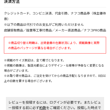
決済方法
同時購入が可能です
午前9時までのご注文確定した商品については、当日に
クレジットカード、コンビニ決済、代金引換、ナフコ商品券（株主優待
出荷いたします。
券）
ただし、メーカーの営業日に基づき出荷手続きを行う
※以下の商品は代引でのお支払がご利用いただけません
ため、通常よりお時間をいただく場合がございます。
店舗受取商品／設置等工事付商品／メーカー直送商品／ナフコPRO商品
また、日曜・祝日や年末年始などの長期休業期間中
は、休業明けからの出荷対応となります。
※商品切り替え時期は、出荷倉庫の在庫状況により、掲載画像と実際
の商品のパッケージが異なる場合がございます。
設置工事代金も含まれた商品です
※掲載のサイズ表記は、全て概寸となります。
※掲載の画像は、製造元都合によりデザイン・仕様等が予告なく変更となる
お見積商品です。金額・施工日はお打ち合わせの上、
場合がございます。
決定となります。
※お取り寄せ商品は、ご注文を受けてからの商品手配となりますので、8日以
上の日数を要する場合がございます。
お見積商品です。金額・施工日はお打ち合わせの上、
決定となります。
レビューを投稿するには、ログインが必要です。またレビュ
ー投稿する前に必ず
約款
をご確認ください。投稿した時点で