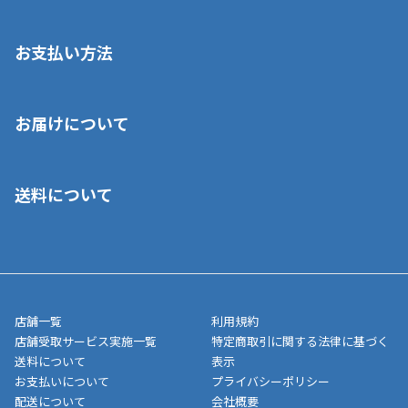
お支払い方法
※店舗受取を選択いただいた場合であっても弊社実店舗でお支払
お届けについて
いいただくことはできません。ご了承ください。
■クレジットカード
■ご自宅への宅配の場合
■コンビニ払い（前入金）
送料について
ご注文が確認出来次第、1～4営業日に発送いたします。「お取り
■代金引換(代引)※手数料がかかります
寄せ」の場合は商品が揃い次第のご発送となります。お荷物の発
■ポイント払い利用可
送完了が確認出来次第、お荷物番号の記載をしたメールをお送り
■領収書はお客様ご自身で発行となります。
5,000円（税込）以上お買い上げで送料無料キャンペーン実施中！
させて頂きます。オンラインストアの倉庫より発送後、約1～3営
■領収書に記載する金額については商品代・配送費からポイン
または、店舗受取なら送料無料！
業日にてお引渡しとなります。(離島などの場合、例外もあります)
ト・クーポンを差し引いた金額の領収書を発行しております。領
※一部、適用外、追加送料が必要な商品もございます。
収書には押印はしておりません。
メーカー直送品など一部商品については、その他商品との購入に
店舗一覧
利用規約
■商品によっては一部決済方法が使用できない場合がございま
制限がかかる場合がございます。また発送日についても、通常と
店舗受取サービス実施一覧
特定商取引に関する法律に基づく
す。
異なる場合がございます。対象商品の説明ページをご確認くださ
送料について
表示
い。
お支払いについて
プライバシーポリシー
配送について
会社概要
■店舗受取をご選択いただいた場合