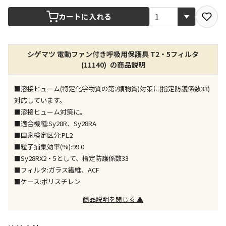
宅配や店舗受取を選択できる商品です
カートに入れる
店舗のみで受取できる商品です（宅配便でのお届けが
シゲマツ 電動ファン付き呼吸用保護具 T2・5フィルタ
できません）
(11140) の商品説明
※同時購入の商品は、全て同じ店舗での受取となりま
す
■溶接ヒューム(特定化学物質の第2類物質)対策に(指定防護係数33)
特定の店舗のみで受取ができる商品です（宅配便での
対応しています。
お届けができません）
■溶接ヒューム対策に。
※同時購入の商品は、全て同じ店舗での受取となりま
■適合機種:Sy28R、Sy28RA
す
■国家検定区分:PL2
委託業者によりお届けする商品です
■粒子捕集効率(%):99.0
※ほか商品との同時購入はできません。お手数です
■Sy28RX2・5として、指定防護係数33
が、ご購入手続きを分けてお買い求めください
■フィルタ:ガラス繊維、ACF
※支払い方法の代金引換は選択できません。
■ケース:ポリスチレン
※電話注文はできません。
商品説明を閉じる ▲
宅配のみでお届けする商品です（店舗受取は選択でき
ません）
※「宅配・店舗受取」「宅配のみ」マークの商品のみ