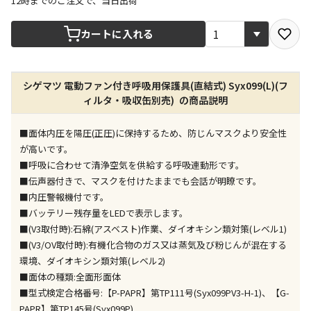
12時までのご注文で、当日出荷
宅配や店舗受取を選択できる商品です
カートに入れる
店舗のみで受取できる商品です（宅配便でのお届けが
シゲマツ 電動ファン付き呼吸用保護具(直結式) Syx099(L)(フ
できません）
ィルタ・吸収缶別売) の商品説明
※同時購入の商品は、全て同じ店舗での受取となりま
す
■面体内圧を陽圧(正圧)に保持するため、防じんマスクより安全性
特定の店舗のみで受取ができる商品です（宅配便での
が高いです。
お届けができません）
■呼吸に合わせて清浄空気を供給する呼吸連動形です。
※同時購入の商品は、全て同じ店舗での受取となりま
■伝声器付きで、マスクを付けたままでも会話が明瞭です。
す
■内圧警報機付です。
委託業者によりお届けする商品です
■バッテリー残存量をLEDで表示します。
※ほか商品との同時購入はできません。お手数です
■(V3取付時):石綿(アスベスト)作業、ダイオキシン類対策(レベル1)
が、ご購入手続きを分けてお買い求めください
■(V3/OV取付時):有機化合物のガス又は蒸気及び粉じんが混在する
※支払い方法の代金引換は選択できません。
環境、ダイオキシン類対策(レベル2)
※電話注文はできません。
■面体の種類:全面形面体
宅配のみでお届けする商品です（店舗受取は選択でき
■型式検定合格番号:【P-PAPR】第TP111号(Syx099PV3-H-1)、【G-
ません）
PAPR】第TP145号(Syx099P)