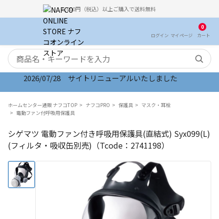
5,000円（税込）以上ご購入で送料無料
0
ログイン
マイ
ページ
カート
検索キーワード
2026/07/28 サイトリニューアルいたしました
ホームセンター通販 ナフコTOP
ナフコPRO
保護具
マスク・耳栓
電動ファン付呼吸用保護具
シゲマツ 電動ファン付き呼吸用保護具(直結式) Syx099(L)
(フィルタ・吸収缶別売)（Tcode：2741198）