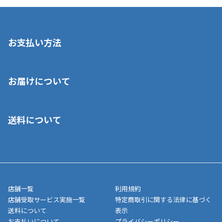
お支払い方法
※店舗受取を選択いただいた場合であっても弊社実店舗でお支払
お届けについて
いいただくことはできません。ご了承ください。
■クレジットカード
■ご自宅への宅配の場合
■コンビニ払い（前入金）
送料について
ご注文が確認出来次第、1～4営業日に発送いたします。「お取り
■代金引換(代引)※手数料がかかります
寄せ」の場合は商品が揃い次第のご発送となります。お荷物の発
■ポイント払い利用可
送完了が確認出来次第、お荷物番号の記載をしたメールをお送り
■領収書はお客様ご自身で発行となります。
5,000円（税込）以上お買い上げで送料無料キャンペーン実施中！
させて頂きます。オンラインストアの倉庫より発送後、約1～3営
■領収書に記載する金額については商品代・配送費からポイン
または、店舗受取なら送料無料！
業日にてお引渡しとなります。(離島などの場合、例外もあります)
ト・クーポンを差し引いた金額の領収書を発行しております。領
※一部、適用外、追加送料が必要な商品もございます。
収書には押印はしておりません。
メーカー直送品など一部商品については、その他商品との購入に
店舗一覧
利用規約
■商品によっては一部決済方法が使用できない場合がございま
制限がかかる場合がございます。また発送日についても、通常と
店舗受取サービス実施一覧
特定商取引に関する法律に基づく
す。
異なる場合がございます。対象商品の説明ページをご確認くださ
送料について
表示
い。
お支払いについて
プライバシーポリシー