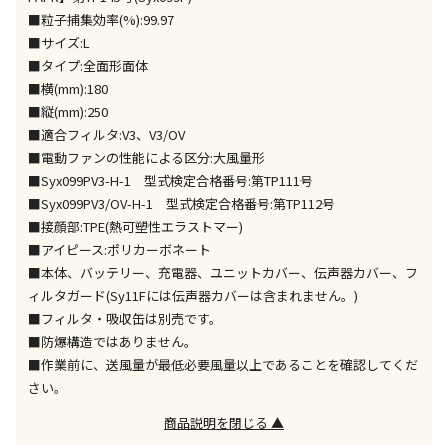
※「宅配・店舗受取」「宅配のみ」マークの商品のみ
■粒子捕集効率(%):99.97
同時購入が可能です
■サイズ:L
■タイプ:全面形面体
午前9時までのご注文確定した商品については、当日に
出荷いたします。
■横(mm):180
ただし、メーカーの営業日に基づき出荷手続きを行う
■縦(mm):250
ため、通常よりお時間をいただく場合がございます。
■適合フィルタ:V3、V3/OV
また、日曜・祝日や年末年始などの長期休業期間中
■電動ファンの性能による区分:大風量形
は、休業明けからの出荷対応となります。
■Syx099PV3-H-1 型式検定合格番号:第TP111号
■Syx099PV3/OV-H-1 型式検定合格番号:第TP112号
設置工事代金も含まれた商品です
■接顔部:TPE(熱可塑性エラストマー)
■アイピース:ポリカーボネート
■本体、バッテリー、充電器、ユニットカバー、伝声器カバー、フ
お見積商品です。金額・施工日はお打ち合わせの上、
ィルタガード(Sy11Fには伝声器カバーは含まれません。)
決定となります。
■フィルタ・吸収缶は別売です。
■防爆構造ではありません。
■作業前に、送風量が最低必要風量以上であることを確認してくだ
さい。
お見積商品です。金額・施工日はお打ち合わせの上、
決定となります。
商品説明を閉じる ▲