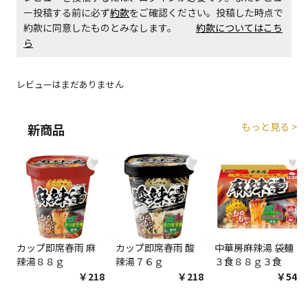
ー投稿する前に必ず
約款
をご確認ください。投稿した時点で
約款に同意したものとみなします。
約款についてはこち
ら
レビューはまだありません
もっと見る >
新商品
♥
♥
♥
カップ即席春雨 麻
カップ即席春雨 酸
中華房麻辣湯 袋麺
辣湯８８ｇ
辣湯７６ｇ
３食８８ｇ３食
￥218
￥218
￥548