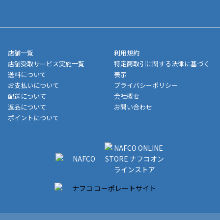
送完了が確認出来次第、お荷物番号の記載をしたメールをお送り
■領収書はお客様ご自身で発行となります。
5,000円（税込）以上お買い上げで送料無料キャンペーン実施中！
させて頂きます。オンラインストアの倉庫より発送後、約1～3営
■領収書に記載する金額については商品代・配送費からポイン
または、店舗受取なら送料無料！
業日にてお引渡しとなります。(離島などの場合、例外もあります)
ト・クーポンを差し引いた金額の領収書を発行しております。領
※一部、適用外、追加送料が必要な商品もございます。
収書には押印はしておりません。
メーカー直送品など一部商品については、その他商品との購入に
店舗一覧
利用規約
■商品によっては一部決済方法が使用できない場合がございま
制限がかかる場合がございます。また発送日についても、通常と
店舗受取サービス実施一覧
特定商取引に関する法律に基づく
す。
異なる場合がございます。対象商品の説明ページをご確認くださ
送料について
表示
い。
お支払いについて
プライバシーポリシー
配送について
会社概要
■店舗受取をご選択いただいた場合
返品について
お問い合わせ
ご注文が確認出来次第、お受取される店舗在庫を使用してご準備
ポイントについて
をさせていただきます。店舗に在庫がない場合は店舗よりお取り
寄せにてご準備をさせていただきます。※商品によってはお時間
いただく場合がございます。店舗準備でのお渡しとなる為、商品
のみの受け渡しとなります。（箱や納品書は付属しておりませ
ん）店舗で準備が出来次第、メールにてご連絡させていただきま
す。