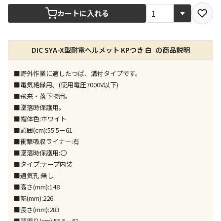
宅配や店舗受取を選択できる商品です
カートに入れる
店舗のみで受取できる商品です（宅配便でのお届けが
DIC SYA-X型耐電ヘルメット KPつき 白 の商品説明
できません）
※同時購入の商品は、全て同じ店舗での受取となりま
す
■野外作業に適したつば、溝付タイプです。
■電気絶縁用。(使用電圧7000V以下)
特定の店舗のみで受取ができる商品です（宅配便での
■飛来・落下物用。
お届けができません）
■墜落時保護用。
※同時購入の商品は、全て同じ店舗での受取となりま
■帽体色:ホワイト
す
■頭囲(cm):55.5ー61
委託業者によりお届けする商品です
■衝撃吸収ライナー:有
※ほか商品との同時購入はできません。お手数です
■墜落時保護用:〇
が、ご購入手続きを分けてお買い求めください
■タイプ:テープ内装
※支払い方法の代金引換は選択できません。
■通気孔:無し
※電話注文はできません。
■高さ(mm):148
宅配のみでお届けする商品です（店舗受取は選択でき
■幅(mm):226
ません）
■長さ(mm):283
※「宅配・店舗受取」「宅配のみ」マークの商品のみ
■頭周り(cm):55.5ー61