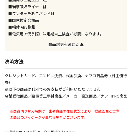
同時購入が可能です
■衝撃吸収ライナー付
■ワンタッチあごバンド付
午前9時までのご注文確定した商品については、当日に
出荷いたします。
■国家検定合格品
ただし、メーカーの営業日に基づき出荷手続きを行う
■帽体:ABS樹脂
ため、通常よりお時間をいただく場合がございます。
■電気用で使う際には定期自主検査が必要になります。
また、日曜・祝日や年末年始などの長期休業期間中
は、休業明けからの出荷対応となります。
商品説明を閉じる ▲
設置工事代金も含まれた商品です
決済方法
クレジットカード、コンビニ決済、代金引換、ナフコ商品券（株主優待
お見積商品です。金額・施工日はお打ち合わせの上、
券）
決定となります。
※以下の商品は代引でのお支払がご利用いただけません
店舗受取商品／設置等工事付商品／メーカー直送商品／ナフコPRO商品
お見積商品です。金額・施工日はお打ち合わせの上、
※商品切り替え時期は、出荷倉庫の在庫状況により、掲載画像と実際
決定となります。
の商品のパッケージが異なる場合がございます。
※掲載のサイズ表記は、全て概寸となります。