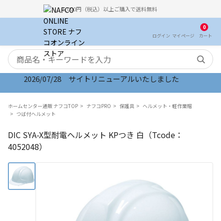
5,000円（税込）以上ご購入で送料無料
0
ログイン
マイ
ページ
カート
検索キーワード
2026/07/28 サイトリニューアルいたしました
ホームセンター通販 ナフコTOP
ナフコPRO
保護具
ヘルメット・軽作業帽
つば付ヘルメット
DIC SYA-X型耐電ヘルメット KPつき 白（Tcode：
4052048）