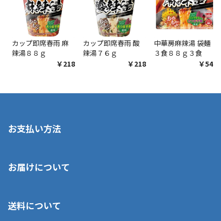
カップ即席春雨 麻
カップ即席春雨 酸
中華房麻辣湯 袋麺
辣湯８８ｇ
辣湯７６ｇ
３食８８ｇ３食
￥218
￥218
￥548
お支払い方法
※店舗受取を選択いただいた場合であっても弊社実店舗でお支払
お届けについて
いいただくことはできません。ご了承ください。
■クレジットカード
■ご自宅への宅配の場合
■コンビニ払い（前入金）
送料について
ご注文が確認出来次第、1～4営業日に発送いたします。「お取り
■代金引換(代引)※手数料がかかります
寄せ」の場合は商品が揃い次第のご発送となります。お荷物の発
■ポイント払い利用可