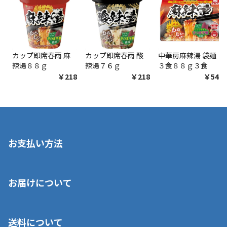
カップ即席春雨 麻
カップ即席春雨 酸
中華房麻辣湯 袋麺
辣湯８８ｇ
辣湯７６ｇ
３食８８ｇ３食
￥218
￥218
￥548
お支払い方法
※店舗受取を選択いただいた場合であっても弊社実店舗でお支払
お届けについて
いいただくことはできません。ご了承ください。
■クレジットカード
■ご自宅への宅配の場合
■コンビニ払い（前入金）
送料について
ご注文が確認出来次第、1～4営業日に発送いたします。「お取り
■代金引換(代引)※手数料がかかります