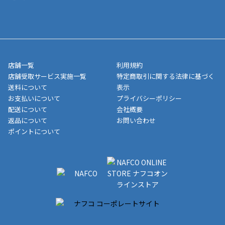
寄せ」の場合は商品が揃い次第のご発送となります。お荷物の発
■ポイント払い利用可
送完了が確認出来次第、お荷物番号の記載をしたメールをお送り
■領収書はお客様ご自身で発行となります。
5,000円（税込）以上お買い上げで送料無料キャンペーン実施中！
させて頂きます。オンラインストアの倉庫より発送後、約1～3営
■領収書に記載する金額については商品代・配送費からポイン
または、店舗受取なら送料無料！
業日にてお引渡しとなります。(離島などの場合、例外もあります)
ト・クーポンを差し引いた金額の領収書を発行しております。領
※一部、適用外、追加送料が必要な商品もございます。
収書には押印はしておりません。
メーカー直送品など一部商品については、その他商品との購入に
店舗一覧
利用規約
■商品によっては一部決済方法が使用できない場合がございま
制限がかかる場合がございます。また発送日についても、通常と
店舗受取サービス実施一覧
特定商取引に関する法律に基づく
す。
異なる場合がございます。対象商品の説明ページをご確認くださ
送料について
表示
い。
お支払いについて
プライバシーポリシー
配送について
会社概要
■店舗受取をご選択いただいた場合
返品について
お問い合わせ
ご注文が確認出来次第、お受取される店舗在庫を使用してご準備
ポイントについて
をさせていただきます。店舗に在庫がない場合は店舗よりお取り
寄せにてご準備をさせていただきます。※商品によってはお時間
いただく場合がございます。店舗準備でのお渡しとなる為、商品
のみの受け渡しとなります。（箱や納品書は付属しておりませ
ん）店舗で準備が出来次第、メールにてご連絡させていただきま
す。