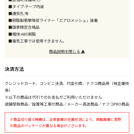
※「宅配・店舗受取」「宅配のみ」マークの商品のみ
■タイプ:テープ内装
同時購入が可能です
■通気孔:有
■樹脂製衝撃吸収ライナー「エアロメッシュ」装着
午前9時までのご注文確定した商品については、当日に
出荷いたします。
■国家検定合格品
ただし、メーカーの営業日に基づき出荷手続きを行う
■帽体:ABS樹脂
ため、通常よりお時間をいただく場合がございます。
■電気工事では使用できません。
また、日曜・祝日や年末年始などの長期休業期間中
は、休業明けからの出荷対応となります。
商品説明を閉じる ▲
設置工事代金も含まれた商品です
決済方法
クレジットカード、コンビニ決済、代金引換、ナフコ商品券（株主優待
お見積商品です。金額・施工日はお打ち合わせの上、
券）
決定となります。
※以下の商品は代引でのお支払がご利用いただけません
店舗受取商品／設置等工事付商品／メーカー直送商品／ナフコPRO商品
お見積商品です。金額・施工日はお打ち合わせの上、
※商品切り替え時期は、出荷倉庫の在庫状況により、掲載画像と実際
決定となります。
の商品のパッケージが異なる場合がございます。