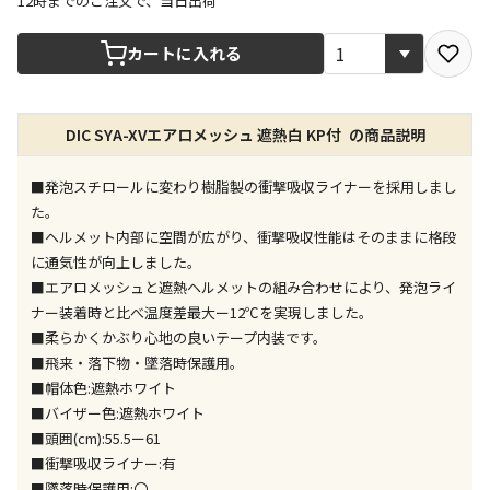
12時までのご注文で、当日出荷
宅配や店舗受取を選択できる商品です
カートに入れる
店舗のみで受取できる商品です（宅配便でのお届けが
DIC SYA-XVエアロメッシュ 遮熱白 KP付 の商品説明
できません）
※同時購入の商品は、全て同じ店舗での受取となりま
す
■発泡スチロールに変わり樹脂製の衝撃吸収ライナーを採用しまし
た。
特定の店舗のみで受取ができる商品です（宅配便での
■ヘルメット内部に空間が広がり、衝撃吸収性能はそのままに格段
お届けができません）
に通気性が向上しました。
※同時購入の商品は、全て同じ店舗での受取となりま
■エアロメッシュと遮熱ヘルメットの組み合わせにより、発泡ライ
す
ナー装着時と比べ温度差最大ー12℃を実現しました。
委託業者によりお届けする商品です
■柔らかくかぶり心地の良いテープ内装です。
※ほか商品との同時購入はできません。お手数です
■飛来・落下物・墜落時保護用。
が、ご購入手続きを分けてお買い求めください
■帽体色:遮熱ホワイト
※支払い方法の代金引換は選択できません。
■バイザー色:遮熱ホワイト
※電話注文はできません。
■頭囲(cm):55.5ー61
宅配のみでお届けする商品です（店舗受取は選択でき
■衝撃吸収ライナー:有
ません）
■墜落時保護用:〇