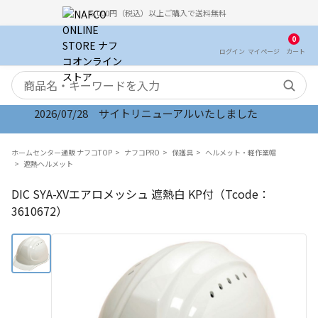
5,000円（税込）以上ご購入で送料無料
0
ログイン
マイ
ページ
カート
検索キーワード
2026/07/28 サイトリニューアルいたしました
ホームセンター通販 ナフコTOP
ナフコPRO
保護具
ヘルメット・軽作業帽
遮熱ヘルメット
DIC SYA-XVエアロメッシュ 遮熱白 KP付（Tcode：
3610672）