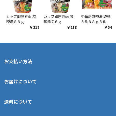
カップ即席春雨 麻
カップ即席春雨 酸
中華房麻辣湯 袋麺
辣湯８８ｇ
辣湯７６ｇ
３食８８ｇ３食
￥218
￥218
￥548
お支払い方法
※店舗受取を選択いただいた場合であっても弊社実店舗でお支払
お届けについて
いいただくことはできません。ご了承ください。
■クレジットカード
■ご自宅への宅配の場合
■コンビニ払い（前入金）
送料について
ご注文が確認出来次第、1～4営業日に発送いたします。「お取り
■代金引換(代引)※手数料がかかります
寄せ」の場合は商品が揃い次第のご発送となります。お荷物の発
■ポイント払い利用可
送完了が確認出来次第、お荷物番号の記載をしたメールをお送り
■領収書はお客様ご自身で発行となります。