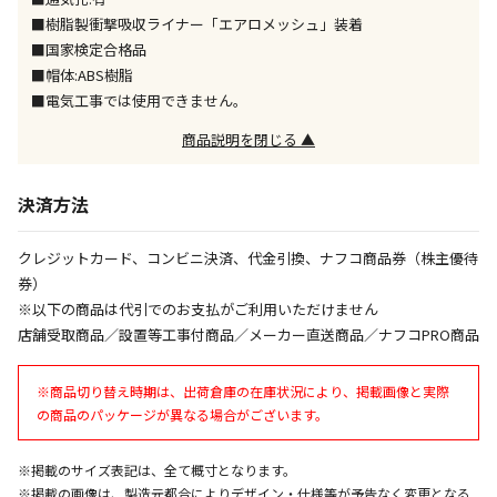
※「宅配・店舗受取」「宅配のみ」マークの商品のみ
■樹脂製衝撃吸収ライナー「エアロメッシュ」装着
同時購入が可能です
■国家検定合格品
■帽体:ABS樹脂
午前9時までのご注文確定した商品については、当日に
出荷いたします。
■電気工事では使用できません。
ただし、メーカーの営業日に基づき出荷手続きを行う
商品説明を閉じる ▲
ため、通常よりお時間をいただく場合がございます。
また、日曜・祝日や年末年始などの長期休業期間中
は、休業明けからの出荷対応となります。
決済方法
設置工事代金も含まれた商品です
クレジットカード、コンビニ決済、代金引換、ナフコ商品券（株主優待
券）
※以下の商品は代引でのお支払がご利用いただけません
お見積商品です。金額・施工日はお打ち合わせの上、
店舗受取商品／設置等工事付商品／メーカー直送商品／ナフコPRO商品
決定となります。
※商品切り替え時期は、出荷倉庫の在庫状況により、掲載画像と実際
の商品のパッケージが異なる場合がございます。
お見積商品です。金額・施工日はお打ち合わせの上、
決定となります。
※掲載のサイズ表記は、全て概寸となります。
※掲載の画像は、製造元都合によりデザイン・仕様等が予告なく変更となる