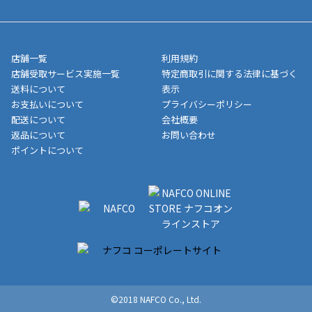
5,000円（税込）以上お買い上げで送料無料キャンペーン実施中！
させて頂きます。オンラインストアの倉庫より発送後、約1～3営
■領収書に記載する金額については商品代・配送費からポイン
または、店舗受取なら送料無料！
業日にてお引渡しとなります。(離島などの場合、例外もあります)
ト・クーポンを差し引いた金額の領収書を発行しております。領
※一部、適用外、追加送料が必要な商品もございます。
収書には押印はしておりません。
メーカー直送品など一部商品については、その他商品との購入に
店舗一覧
利用規約
■商品によっては一部決済方法が使用できない場合がございま
制限がかかる場合がございます。また発送日についても、通常と
店舗受取サービス実施一覧
特定商取引に関する法律に基づく
す。
異なる場合がございます。対象商品の説明ページをご確認くださ
送料について
表示
い。
お支払いについて
プライバシーポリシー
配送について
会社概要
■店舗受取をご選択いただいた場合
返品について
お問い合わせ
ご注文が確認出来次第、お受取される店舗在庫を使用してご準備
ポイントについて
をさせていただきます。店舗に在庫がない場合は店舗よりお取り
寄せにてご準備をさせていただきます。※商品によってはお時間
いただく場合がございます。店舗準備でのお渡しとなる為、商品
のみの受け渡しとなります。（箱や納品書は付属しておりませ
ん）店舗で準備が出来次第、メールにてご連絡させていただきま
す。
©2018 NAFCO Co., Ltd.