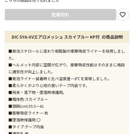
こちらの商品は売り切れました
宅配や店舗受取を選択できる商品です
在庫切れ
店舗のみで受取できる商品です（宅配便でのお届けが
DIC SYA-XVエアロメッシュ スカイブルー KP付 の商品説明
できません）
※同時購入の商品は、全て同じ店舗での受取となりま
す
■発泡スチロールに変わり樹脂製の衝撃吸収ライナーを採用しまし
た。
特定の店舗のみで受取ができる商品です（宅配便での
■ヘルメット内部に空間が広がり、衝撃吸収性能はそのままに格段
お届けができません）
に通気性が向上しました。
※同時購入の商品は、全て同じ店舗での受取となりま
■発泡ライナー装着時と比べ温度差ー8℃を実現しました。
す
■柔らかくかぶり心地の良いテープ内装です。
委託業者によりお届けする商品です
■飛来・落下物・墜落時保護用。
※ほか商品との同時購入はできません。お手数です
■帽体色:スカイブルー
が、ご購入手続きを分けてお買い求めください
■頭囲(cm):55.5ー61
※支払い方法の代金引換は選択できません。
■衝撃吸収ライナー:有
※電話注文はできません。
■墜落時保護用:〇
宅配のみでお届けする商品です（店舗受取は選択でき
■タイプ:テープ内装
ません）
■通気孔:有