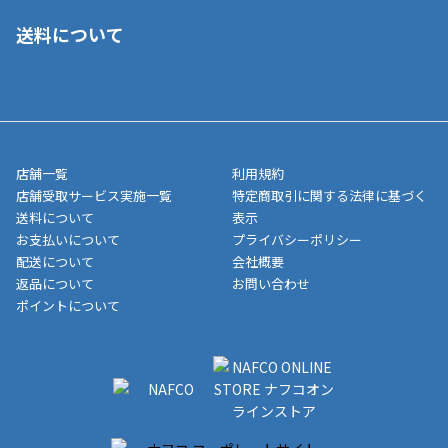
■ご自宅への宅配の場合
■コンビニ払い（前入金）
送料について
ご注文が確認出来次第、1～4営業日に発送いたします。「お取り
■代金引換(代引)※手数料がかかります
寄せ」の場合は商品が揃い次第のご発送となります。お荷物の発
■ポイント払い利用可
送完了が確認出来次第、お荷物番号の記載をしたメールをお送り
■領収書はお客様ご自身で発行となります。
5,000円（税込）以上お買い上げで送料無料キャンペーン実施中！
させて頂きます。オンラインストアの倉庫より発送後、約1～3営
■領収書に記載する金額については商品代・配送費からポイン
または、店舗受取なら送料無料！
業日にてお引渡しとなります。(離島などの場合、例外もあります)
ト・クーポンを差し引いた金額の領収書を発行しております。領
※一部、適用外、追加送料が必要な商品もございます。
収書には押印はしておりません。
メーカー直送品など一部商品については、その他商品との購入に
店舗一覧
利用規約
■商品によっては一部決済方法が使用できない場合がございま
制限がかかる場合がございます。また発送日についても、通常と
店舗受取サービス実施一覧
特定商取引に関する法律に基づく
す。
異なる場合がございます。対象商品の説明ページをご確認くださ
送料について
表示
い。
お支払いについて
プライバシーポリシー
配送について
会社概要
■店舗受取をご選択いただいた場合
返品について
お問い合わせ
ご注文が確認出来次第、お受取される店舗在庫を使用してご準備
ポイントについて
をさせていただきます。店舗に在庫がない場合は店舗よりお取り
寄せにてご準備をさせていただきます。※商品によってはお時間
いただく場合がございます。店舗準備でのお渡しとなる為、商品
のみの受け渡しとなります。（箱や納品書は付属しておりませ
ん）店舗で準備が出来次第、メールにてご連絡させていただきま
す。