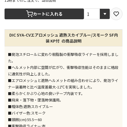
12時までのご注文で、当日出荷
宅配や店舗受取を選択できる商品です
カートに入れる
店舗のみで受取できる商品です（宅配便でのお届けが
DIC SYA-CVエアロメッシュ 遮熱スカイブルー/スモーク SF内
できません）
装 KP付 の商品説明
※同時購入の商品は、全て同じ店舗での受取となりま
す
■発泡スチロールに変わり樹脂製の衝撃吸収ライナーを採用しまし
特定の店舗のみで受取ができる商品です（宅配便での
た。
お届けができません）
■ヘルメット内部に空間が広がり、衝撃吸収性能はそのままに格段
※同時購入の商品は、全て同じ店舗での受取となりま
に通気性が向上しました。
す
■エアロメッシュと遮熱ヘルメットの組み合わせにより、発泡ライ
委託業者によりお届けする商品です
ナー装着時と比べ温度差最大-12℃を実現しました。
※ほか商品との同時購入はできません。お手数です
■柔らかくかぶり心地の良いテープ内装です。
が、ご購入手続きを分けてお買い求めください
■飛来・落下物・墜落時保護用。
※支払い方法の代金引換は選択できません。
■帽体色:遮熱スカイブルー
※電話注文はできません。
■バイザー色:スモーク
宅配のみでお届けする商品です（店舗受取は選択でき
■頭囲(cm):55.5ー60
ません）
■衝撃吸収ライナー:有