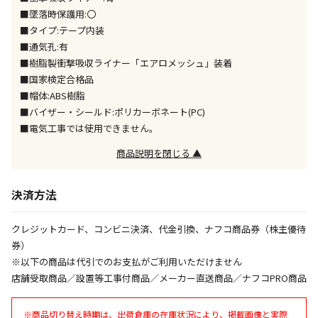
※「宅配・店舗受取」「宅配のみ」マークの商品のみ
■墜落時保護用:〇
同時購入が可能です
■タイプ:テープ内装
■通気孔:有
午前9時までのご注文確定した商品については、当日に
出荷いたします。
■樹脂製衝撃吸収ライナー「エアロメッシュ」装着
ただし、メーカーの営業日に基づき出荷手続きを行う
■国家検定合格品
ため、通常よりお時間をいただく場合がございます。
■帽体:ABS樹脂
また、日曜・祝日や年末年始などの長期休業期間中
■バイザー・シールド:ポリカーボネート(PC)
は、休業明けからの出荷対応となります。
■電気工事では使用できません。
商品説明を閉じる ▲
設置工事代金も含まれた商品です
決済方法
お見積商品です。金額・施工日はお打ち合わせの上、
決定となります。
クレジットカード、コンビニ決済、代金引換、ナフコ商品券（株主優待
券）
※以下の商品は代引でのお支払がご利用いただけません
お見積商品です。金額・施工日はお打ち合わせの上、
店舗受取商品／設置等工事付商品／メーカー直送商品／ナフコPRO商品
決定となります。
※商品切り替え時期は、出荷倉庫の在庫状況により、掲載画像と実際