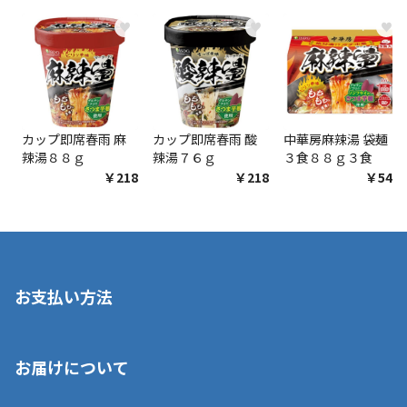
♥
♥
♥
カップ即席春雨 麻
カップ即席春雨 酸
中華房麻辣湯 袋麺
辣湯８８ｇ
辣湯７６ｇ
３食８８ｇ３食
￥218
￥218
￥548
お支払い方法
※店舗受取を選択いただいた場合であっても弊社実店舗でお支払
お届けについて
いいただくことはできません。ご了承ください。
■クレジットカード