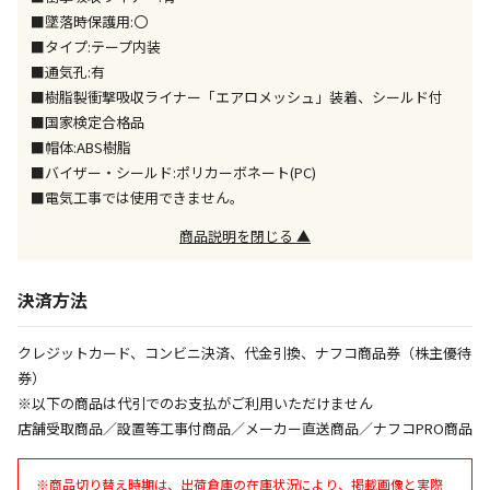
※「宅配・店舗受取」「宅配のみ」マークの商品のみ
■墜落時保護用:〇
同時購入が可能です
■タイプ:テープ内装
■通気孔:有
午前9時までのご注文確定した商品については、当日に
出荷いたします。
■樹脂製衝撃吸収ライナー「エアロメッシュ」装着、シールド付
ただし、メーカーの営業日に基づき出荷手続きを行う
■国家検定合格品
ため、通常よりお時間をいただく場合がございます。
■帽体:ABS樹脂
また、日曜・祝日や年末年始などの長期休業期間中
■バイザー・シールド:ポリカーボネート(PC)
は、休業明けからの出荷対応となります。
■電気工事では使用できません。
商品説明を閉じる ▲
設置工事代金も含まれた商品です
決済方法
お見積商品です。金額・施工日はお打ち合わせの上、
決定となります。
クレジットカード、コンビニ決済、代金引換、ナフコ商品券（株主優待
券）
※以下の商品は代引でのお支払がご利用いただけません
お見積商品です。金額・施工日はお打ち合わせの上、
店舗受取商品／設置等工事付商品／メーカー直送商品／ナフコPRO商品
決定となります。
※商品切り替え時期は、出荷倉庫の在庫状況により、掲載画像と実際