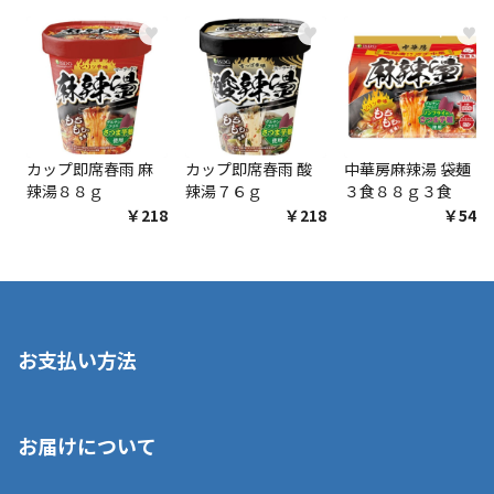
♥
♥
♥
カップ即席春雨 麻
カップ即席春雨 酸
中華房麻辣湯 袋麺
辣湯８８ｇ
辣湯７６ｇ
３食８８ｇ３食
￥218
￥218
￥548
お支払い方法
※店舗受取を選択いただいた場合であっても弊社実店舗でお支払
お届けについて
いいただくことはできません。ご了承ください。
■クレジットカード