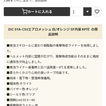
12時までのご注文で、当日出荷
宅配や店舗受取を選択できる商品です
カートに入れる
店舗のみで受取できる商品です（宅配便でのお届けが
DIC SYA-CSVエアロメッシュ 白/オレンジ SF内装 KP付 の商
できません）
品説明
※同時購入の商品は、全て同じ店舗での受取となりま
す
■発泡スチロールに変わり樹脂製の衝撃吸収ライナーを採用しまし
特定の店舗のみで受取ができる商品です（宅配便での
た。
お届けができません）
■ヘルメット内部に空間が広がり、衝撃吸収性能はそのままに格段
※同時購入の商品は、全て同じ店舗での受取となりま
に通気性が向上しました。
す
■発泡ライナー装着時と比べ温度差ー8℃を実現しました。
委託業者によりお届けする商品です
■柔らかくかぶり心地の良いテープ内装です。
※ほか商品との同時購入はできません。お手数です
■飛来・落下物・墜落時保護用。
が、ご購入手続きを分けてお買い求めください
■帽体色:ホワイト
※支払い方法の代金引換は選択できません。
■バイザー色:オレンジ
※電話注文はできません。
■シールド色:クリア
宅配のみでお届けする商品です（店舗受取は選択でき
■頭囲(cm):55.5ー60
ません）
■衝撃吸収ライナー:有