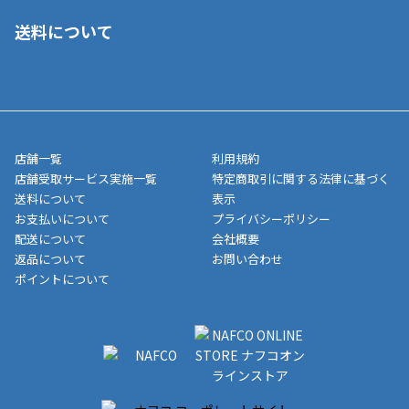
■ご自宅への宅配の場合
■コンビニ払い（前入金）
送料について
ご注文が確認出来次第、1～4営業日に発送いたします。「お取り
■代金引換(代引)※手数料がかかります
寄せ」の場合は商品が揃い次第のご発送となります。お荷物の発
■ポイント払い利用可
送完了が確認出来次第、お荷物番号の記載をしたメールをお送り
■領収書はお客様ご自身で発行となります。
5,000円（税込）以上お買い上げで送料無料キャンペーン実施中！
させて頂きます。オンラインストアの倉庫より発送後、約1～3営
■領収書に記載する金額については商品代・配送費からポイン
または、店舗受取なら送料無料！
業日にてお引渡しとなります。(離島などの場合、例外もあります)
ト・クーポンを差し引いた金額の領収書を発行しております。領
※一部、適用外、追加送料が必要な商品もございます。
収書には押印はしておりません。
メーカー直送品など一部商品については、その他商品との購入に
店舗一覧
利用規約
■商品によっては一部決済方法が使用できない場合がございま
制限がかかる場合がございます。また発送日についても、通常と
店舗受取サービス実施一覧
特定商取引に関する法律に基づく
す。
異なる場合がございます。対象商品の説明ページをご確認くださ
送料について
表示
い。
お支払いについて
プライバシーポリシー
配送について
会社概要
■店舗受取をご選択いただいた場合
返品について
お問い合わせ
ご注文が確認出来次第、お受取される店舗在庫を使用してご準備
ポイントについて
をさせていただきます。店舗に在庫がない場合は店舗よりお取り
寄せにてご準備をさせていただきます。※商品によってはお時間
いただく場合がございます。店舗準備でのお渡しとなる為、商品
のみの受け渡しとなります。（箱や納品書は付属しておりませ
ん）店舗で準備が出来次第、メールにてご連絡させていただきま
す。