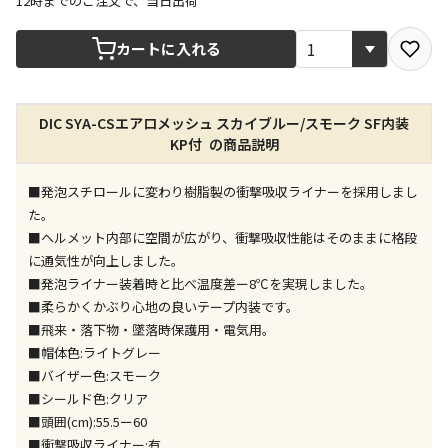
12時までのご注文で、当日出荷
宅配や店舗受取を選択できる商品です
カートに入れる
店舗のみで受取できる商品です（宅配便でのお届けが
DIC SYA-CSエアロメッシュ スカイブルー/スモーク SF内装
できません）
KP付 の商品説明
※同時購入の商品は、全て同じ店舗での受取となりま
す
■発泡スチロールに変わり樹脂製の衝撃吸収ライナーを採用しまし
特定の店舗のみで受取ができる商品です（宅配便での
た。
お届けができません）
■ヘルメット内部に空間が広がり、衝撃吸収性能はそのままに格段
※同時購入の商品は、全て同じ店舗での受取となりま
に通気性が向上しました。
す
■発泡ライナー装着時と比べ温度差ー8℃を実現しました。
委託業者によりお届けする商品です
■柔らかくかぶり心地の良いテープ内装です。
※ほか商品との同時購入はできません。お手数です
■飛来・落下物・墜落時保護用・電気用。
が、ご購入手続きを分けてお買い求めください
■帽体色:ライトグレー
※支払い方法の代金引換は選択できません。
■バイザー色:スモーク
※電話注文はできません。
■シールド色:クリア
宅配のみでお届けする商品です（店舗受取は選択でき
■頭囲(cm):55.5ー60
ません）
■衝撃吸収ライナー:有