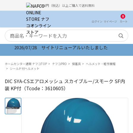
5,000円（税込）以上ご購入で送料無料
0
ログイン
マイ
ページ
カート
検索キーワード
2026/07/28 サイトリニューアルいたしました
ホームセンター通販 ナフコTOP
ナフコPRO
保護具
ヘルメット・軽作業帽
シールド付ヘルメット
DIC SYA-CSエアロメッシュ スカイブルー/スモーク SF内
装 KP付（Tcode：3610605）