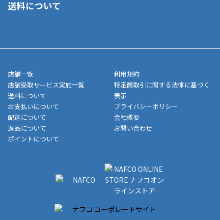
送料について
ご注文が確認出来次第、1～4営業日に発送いたします。「お取り
■代金引換(代引)※手数料がかかります
寄せ」の場合は商品が揃い次第のご発送となります。お荷物の発
■ポイント払い利用可
送完了が確認出来次第、お荷物番号の記載をしたメールをお送り
■領収書はお客様ご自身で発行となります。
5,000円（税込）以上お買い上げで送料無料キャンペーン実施中！
させて頂きます。オンラインストアの倉庫より発送後、約1～3営
■領収書に記載する金額については商品代・配送費からポイン
または、店舗受取なら送料無料！
業日にてお引渡しとなります。(離島などの場合、例外もあります)
ト・クーポンを差し引いた金額の領収書を発行しております。領
※一部、適用外、追加送料が必要な商品もございます。
収書には押印はしておりません。
メーカー直送品など一部商品については、その他商品との購入に
店舗一覧
利用規約
■商品によっては一部決済方法が使用できない場合がございま
制限がかかる場合がございます。また発送日についても、通常と
店舗受取サービス実施一覧
特定商取引に関する法律に基づく
す。
異なる場合がございます。対象商品の説明ページをご確認くださ
送料について
表示
い。
お支払いについて
プライバシーポリシー
配送について
会社概要
■店舗受取をご選択いただいた場合
返品について
お問い合わせ
ご注文が確認出来次第、お受取される店舗在庫を使用してご準備
ポイントについて
をさせていただきます。店舗に在庫がない場合は店舗よりお取り
寄せにてご準備をさせていただきます。※商品によってはお時間
いただく場合がございます。店舗準備でのお渡しとなる為、商品
のみの受け渡しとなります。（箱や納品書は付属しておりませ
ん）店舗で準備が出来次第、メールにてご連絡させていただきま
す。