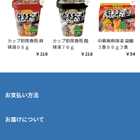
♥
♥
♥
カップ即席春雨 麻
カップ即席春雨 酸
中華房麻辣湯 袋麺
辣湯８８ｇ
辣湯７６ｇ
３食８８ｇ３食
￥218
￥218
￥548
お支払い方法
※店舗受取を選択いただいた場合であっても弊社実店舗でお支払
お届けについて
いいただくことはできません。ご了承ください。
■クレジットカード
■ご自宅への宅配の場合
■コンビニ払い（前入金）