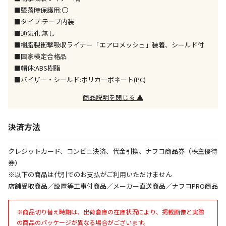
※「宅配・店舗受取」「宅配のみ」マークの商品のみ
■墜落時保護用:〇
同時購入が可能です
■タイプ:テープ内装
■通気孔:無し
午前9時までのご注文確定した商品については、当日に
出荷いたします。
■樹脂製衝撃吸収ライナー「エアロメッシュ」装着、シールド付
ただし、メーカーの営業日に基づき出荷手続きを行う
■国家検定合格品
ため、通常よりお時間をいただく場合がございます。
■帽体:ABS樹脂
また、日曜・祝日や年末年始などの長期休業期間中
■バイザー・シールド:ポリカーボネート(PC)
は、休業明けからの出荷対応となります。
商品説明を閉じる ▲
設置工事代金も含まれた商品です
決済方法
お見積商品です。金額・施工日はお打ち合わせの上、
クレジットカード、コンビニ決済、代金引換、ナフコ商品券（株主優待
決定となります。
券）
※以下の商品は代引でのお支払がご利用いただけません
店舗受取商品／設置等工事付商品／メーカー直送商品／ナフコPRO商品
お見積商品です。金額・施工日はお打ち合わせの上、
決定となります。
※商品切り替え時期は、出荷倉庫の在庫状況により、掲載画像と実際
の商品のパッケージが異なる場合がございます。