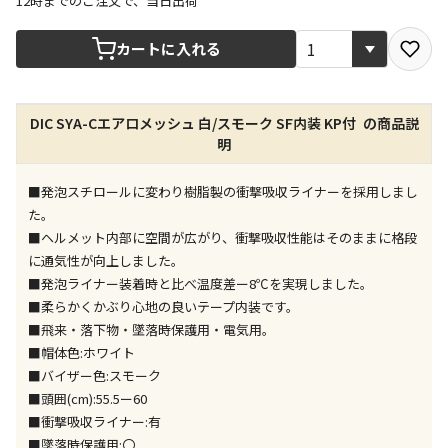
12時までのご注文で、当日出荷
宅配や店舗受取を選択できる商品です
カートに入れる
店舗のみで受取できる商品です（宅配便でのお届けが
DIC SYA-Cエアロメッシュ 白/スモーク SF内装 KP付 の商品説
できません）
明
※同時購入の商品は、全て同じ店舗での受取となりま
す
■発泡スチロールに変わり樹脂製の衝撃吸収ライナーを採用しまし
特定の店舗のみで受取ができる商品です（宅配便での
た。
お届けができません）
■ヘルメット内部に空間が広がり、衝撃吸収性能はそのままに格段
※同時購入の商品は、全て同じ店舗での受取となりま
に通気性が向上しました。
す
■発泡ライナー装着時と比べ温度差ー8℃を実現しました。
委託業者によりお届けする商品です
■柔らかくかぶり心地の良いテープ内装です。
※ほか商品との同時購入はできません。お手数です
■飛来・落下物・墜落時保護用・電気用。
が、ご購入手続きを分けてお買い求めください
■帽体色:ホワイト
※支払い方法の代金引換は選択できません。
■バイザー色:スモーク
※電話注文はできません。
■頭囲(cm):55.5ー60
宅配のみでお届けする商品です（店舗受取は選択でき
■衝撃吸収ライナー:有
ません）
■墜落時保護用:〇