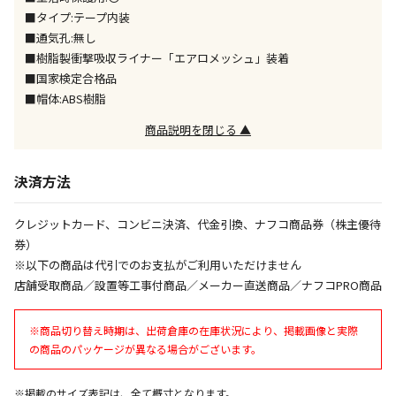
※「宅配・店舗受取」「宅配のみ」マークの商品のみ
■タイプ:テープ内装
同時購入が可能です
■通気孔:無し
■樹脂製衝撃吸収ライナー「エアロメッシュ」装着
午前9時までのご注文確定した商品については、当日に
出荷いたします。
■国家検定合格品
ただし、メーカーの営業日に基づき出荷手続きを行う
■帽体:ABS樹脂
ため、通常よりお時間をいただく場合がございます。
商品説明を閉じる ▲
また、日曜・祝日や年末年始などの長期休業期間中
は、休業明けからの出荷対応となります。
決済方法
設置工事代金も含まれた商品です
クレジットカード、コンビニ決済、代金引換、ナフコ商品券（株主優待
券）
お見積商品です。金額・施工日はお打ち合わせの上、
※以下の商品は代引でのお支払がご利用いただけません
決定となります。
店舗受取商品／設置等工事付商品／メーカー直送商品／ナフコPRO商品
※商品切り替え時期は、出荷倉庫の在庫状況により、掲載画像と実際
お見積商品です。金額・施工日はお打ち合わせの上、
の商品のパッケージが異なる場合がございます。
決定となります。
※掲載のサイズ表記は、全て概寸となります。