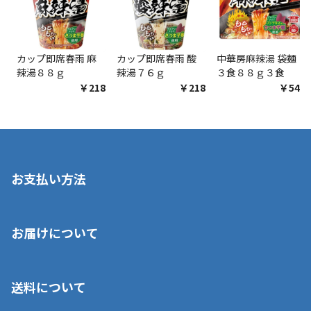
カップ即席春雨 麻
カップ即席春雨 酸
中華房麻辣湯 袋麺
辣湯８８ｇ
辣湯７６ｇ
３食８８ｇ３食
￥218
￥218
￥548
お支払い方法
※店舗受取を選択いただいた場合であっても弊社実店舗でお支払
お届けについて
いいただくことはできません。ご了承ください。
■クレジットカード
■ご自宅への宅配の場合
■コンビニ払い（前入金）
送料について
ご注文が確認出来次第、1～4営業日に発送いたします。「お取り
■代金引換(代引)※手数料がかかります
寄せ」の場合は商品が揃い次第のご発送となります。お荷物の発
■ポイント払い利用可