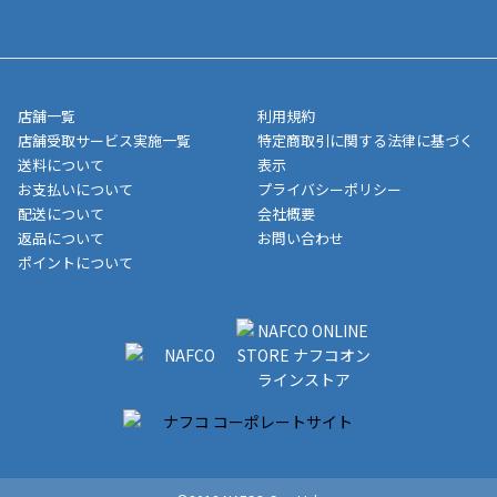
送完了が確認出来次第、お荷物番号の記載をしたメールをお送り
■領収書はお客様ご自身で発行となります。
5,000円（税込）以上お買い上げで送料無料キャンペーン実施中！
させて頂きます。オンラインストアの倉庫より発送後、約1～3営
■領収書に記載する金額については商品代・配送費からポイン
または、店舗受取なら送料無料！
業日にてお引渡しとなります。(離島などの場合、例外もあります)
ト・クーポンを差し引いた金額の領収書を発行しております。領
※一部、適用外、追加送料が必要な商品もございます。
収書には押印はしておりません。
メーカー直送品など一部商品については、その他商品との購入に
店舗一覧
利用規約
■商品によっては一部決済方法が使用できない場合がございま
制限がかかる場合がございます。また発送日についても、通常と
店舗受取サービス実施一覧
特定商取引に関する法律に基づく
す。
異なる場合がございます。対象商品の説明ページをご確認くださ
送料について
表示
い。
お支払いについて
プライバシーポリシー
配送について
会社概要
■店舗受取をご選択いただいた場合
返品について
お問い合わせ
ご注文が確認出来次第、お受取される店舗在庫を使用してご準備
ポイントについて
をさせていただきます。店舗に在庫がない場合は店舗よりお取り
寄せにてご準備をさせていただきます。※商品によってはお時間
いただく場合がございます。店舗準備でのお渡しとなる為、商品
のみの受け渡しとなります。（箱や納品書は付属しておりませ
ん）店舗で準備が出来次第、メールにてご連絡させていただきま
す。