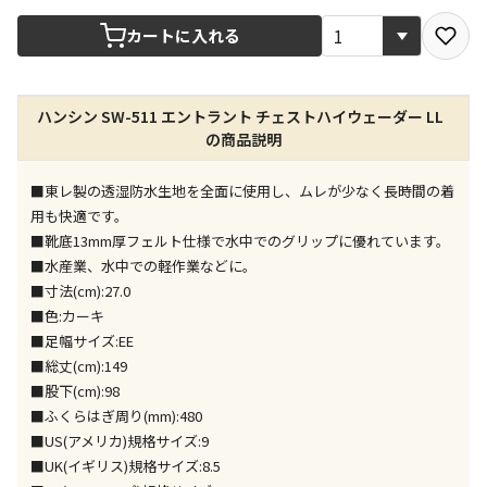
宅配や店舗受取を選択できる商品です
カートに入れる
店舗のみで受取できる商品です（宅配便でのお届けが
ハンシン SW-511 エントラント チェストハイウェーダー LL
できません）
の商品説明
※同時購入の商品は、全て同じ店舗での受取となりま
す
■東レ製の透湿防水生地を全面に使用し、ムレが少なく長時間の着
特定の店舗のみで受取ができる商品です（宅配便での
用も快適です。
お届けができません）
■靴底13mm厚フェルト仕様で水中でのグリップに優れています。
※同時購入の商品は、全て同じ店舗での受取となりま
■水産業、水中での軽作業などに。
す
■寸法(cm):27.0
委託業者によりお届けする商品です
■色:カーキ
※ほか商品との同時購入はできません。お手数です
■足幅サイズ:EE
が、ご購入手続きを分けてお買い求めください
■総丈(cm):149
※支払い方法の代金引換は選択できません。
■股下(cm):98
※電話注文はできません。
■ふくらはぎ周り(mm):480
宅配のみでお届けする商品です（店舗受取は選択でき
■US(アメリカ)規格サイズ:9
ません）
■UK(イギリス)規格サイズ:8.5
※「宅配・店舗受取」「宅配のみ」マークの商品のみ