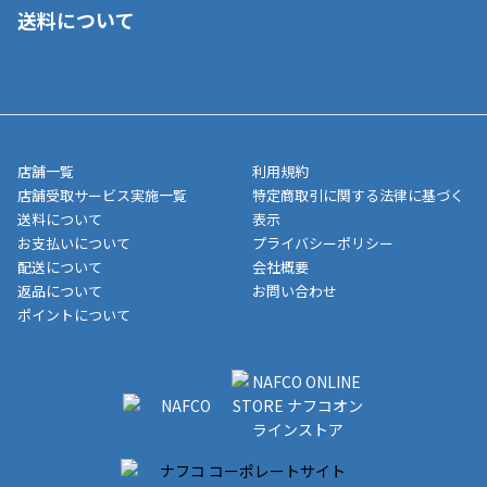
■コンビニ払い（前入金）
送料について
ご注文が確認出来次第、1～4営業日に発送いたします。「お取り
■代金引換(代引)※手数料がかかります
寄せ」の場合は商品が揃い次第のご発送となります。お荷物の発
■ポイント払い利用可
送完了が確認出来次第、お荷物番号の記載をしたメールをお送り
■領収書はお客様ご自身で発行となります。
5,000円（税込）以上お買い上げで送料無料キャンペーン実施中！
させて頂きます。オンラインストアの倉庫より発送後、約1～3営
■領収書に記載する金額については商品代・配送費からポイン
または、店舗受取なら送料無料！
業日にてお引渡しとなります。(離島などの場合、例外もあります)
ト・クーポンを差し引いた金額の領収書を発行しております。領
※一部、適用外、追加送料が必要な商品もございます。
収書には押印はしておりません。
メーカー直送品など一部商品については、その他商品との購入に
店舗一覧
利用規約
■商品によっては一部決済方法が使用できない場合がございま
制限がかかる場合がございます。また発送日についても、通常と
店舗受取サービス実施一覧
特定商取引に関する法律に基づく
す。
異なる場合がございます。対象商品の説明ページをご確認くださ
送料について
表示
い。
お支払いについて
プライバシーポリシー
配送について
会社概要
■店舗受取をご選択いただいた場合
返品について
お問い合わせ
ご注文が確認出来次第、お受取される店舗在庫を使用してご準備
ポイントについて
をさせていただきます。店舗に在庫がない場合は店舗よりお取り
寄せにてご準備をさせていただきます。※商品によってはお時間
いただく場合がございます。店舗準備でのお渡しとなる為、商品
のみの受け渡しとなります。（箱や納品書は付属しておりませ
ん）店舗で準備が出来次第、メールにてご連絡させていただきま
す。