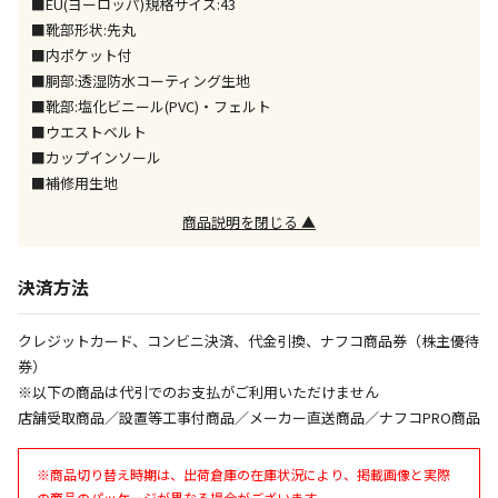
■EU(ヨーロッパ)規格サイズ:43
同時購入が可能です
■靴部形状:先丸
■内ポケット付
午前9時までのご注文確定した商品については、当日に
出荷いたします。
■胴部:透湿防水コーティング生地
ただし、メーカーの営業日に基づき出荷手続きを行う
■靴部:塩化ビニール(PVC)・フェルト
ため、通常よりお時間をいただく場合がございます。
■ウエストベルト
また、日曜・祝日や年末年始などの長期休業期間中
■カップインソール
は、休業明けからの出荷対応となります。
■補修用生地
商品説明を閉じる ▲
設置工事代金も含まれた商品です
決済方法
お見積商品です。金額・施工日はお打ち合わせの上、
決定となります。
クレジットカード、コンビニ決済、代金引換、ナフコ商品券（株主優待
券）
※以下の商品は代引でのお支払がご利用いただけません
お見積商品です。金額・施工日はお打ち合わせの上、
店舗受取商品／設置等工事付商品／メーカー直送商品／ナフコPRO商品
決定となります。
※商品切り替え時期は、出荷倉庫の在庫状況により、掲載画像と実際
の商品のパッケージが異なる場合がございます。