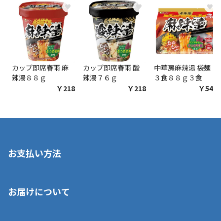
♥
♥
♥
カップ即席春雨 麻
カップ即席春雨 酸
中華房麻辣湯 袋麺
辣湯８８ｇ
辣湯７６ｇ
３食８８ｇ３食
￥218
￥218
￥548
お支払い方法
※店舗受取を選択いただいた場合であっても弊社実店舗でお支払
お届けについて
いいただくことはできません。ご了承ください。
■クレジットカード
■ご自宅への宅配の場合