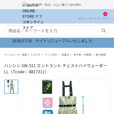
5,000円（税込）以上ご購入で送料無料
0
ログイン
マイ
ページ
カート
検索キーワード
2026/07/28 サイトリニューアルいたしました
ホームセンター通販 ナフコTOP
ナフコPRO
保護具
安全靴・作業靴
胴付長靴
ハンシン SW-511 エントラント チェストハイウェーダー
LL（Tcode：4817311）