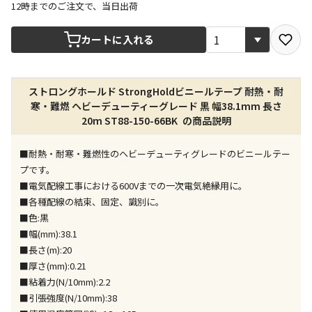
12時までのご注文で、当日出荷
宅配や店舗受取を選択できる商品です
カートに入れる
店舗のみで受取できる商品です（宅配便でのお届けが
ストロングホールド StrongHoldビニールテープ 耐熱・耐
できません）
寒・難燃 ヘビーデューティーグレード 黒 幅38.1mm 長さ
※同時購入の商品は、全て同じ店舗での受取となりま
20m ST88-150-66BK の商品説明
す
特定の店舗のみで受取ができる商品です（宅配便での
■耐熱・耐寒・難燃性のヘビーデューティグレードのビニールテー
お届けができません）
プです。
※同時購入の商品は、全て同じ店舗での受取となりま
■電気配線工事における600Vまでの一次電気絶縁用に。
す
■各種配線の結束、固定、識別に。
委託業者によりお届けする商品です
■色:黒
※ほか商品との同時購入はできません。お手数です
■幅(mm):38.1
が、ご購入手続きを分けてお買い求めください
■長さ(m):20
※支払い方法の代金引換は選択できません。
■厚さ(mm):0.21
※電話注文はできません。
■粘着力(N/10mm):2.2
宅配のみでお届けする商品です（店舗受取は選択でき
■引張強度(N/10mm):38
ません）