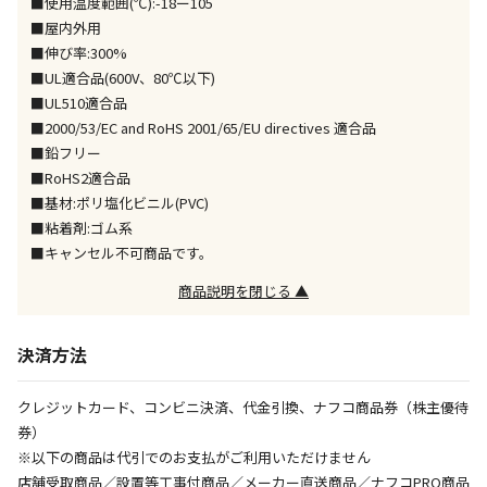
■使用温度範囲(℃):-18ー105
※「宅配・店舗受取」「宅配のみ」マークの商品のみ
■屋内外用
同時購入が可能です
■伸び率:300%
■UL適合品(600V、80℃以下)
午前9時までのご注文確定した商品については、当日に
■UL510適合品
出荷いたします。
ただし、メーカーの営業日に基づき出荷手続きを行う
■2000/53/EC and RoHS 2001/65/EU directives 適合品
ため、通常よりお時間をいただく場合がございます。
■鉛フリー
また、日曜・祝日や年末年始などの長期休業期間中
■RoHS2適合品
は、休業明けからの出荷対応となります。
■基材:ポリ塩化ビニル(PVC)
■粘着剤:ゴム系
■キャンセル不可商品です。
設置工事代金も含まれた商品です
商品説明を閉じる ▲
お見積商品です。金額・施工日はお打ち合わせの上、
決定となります。
決済方法
クレジットカード、コンビニ決済、代金引換、ナフコ商品券（株主優待
お見積商品です。金額・施工日はお打ち合わせの上、
券）
決定となります。
※以下の商品は代引でのお支払がご利用いただけません
店舗受取商品／設置等工事付商品／メーカー直送商品／ナフコPRO商品