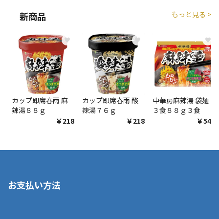
もっと見る >
新商品
♥
♥
♥
カップ即席春雨 麻
カップ即席春雨 酸
中華房麻辣湯 袋麺
辣湯８８ｇ
辣湯７６ｇ
３食８８ｇ３食
￥218
￥218
￥548
お支払い方法
※店舗受取を選択いただいた場合であっても弊社実店舗でお支払