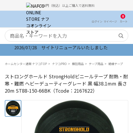
5,000円（税込）以上ご購入で送料無料
0
ログイン
マイ
ページ
カート
検索キーワード
2026/07/28 サイトリニューアルいたしました
ホームセンター通販 ナフコTOP
ナフコPRO
梱包用品
テープ用品
絶縁テープ
ストロングホールド StrongHoldビニールテープ 耐熱・耐
寒・難燃 ヘビーデューティーグレード 黒 幅38.1mm 長さ
20m ST88-150-66BK（Tcode：2167622）