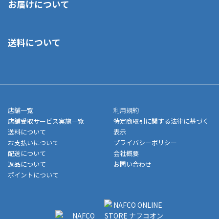
お届けについて
いいただくことはできません。ご了承ください。
■クレジットカード
■ご自宅への宅配の場合
■コンビニ払い（前入金）
送料について
ご注文が確認出来次第、1～4営業日に発送いたします。「お取り
■代金引換(代引)※手数料がかかります
寄せ」の場合は商品が揃い次第のご発送となります。お荷物の発
■ポイント払い利用可
送完了が確認出来次第、お荷物番号の記載をしたメールをお送り
■領収書はお客様ご自身で発行となります。
5,000円（税込）以上お買い上げで送料無料キャンペーン実施中！
させて頂きます。オンラインストアの倉庫より発送後、約1～3営
■領収書に記載する金額については商品代・配送費からポイン
または、店舗受取なら送料無料！
業日にてお引渡しとなります。(離島などの場合、例外もあります)
ト・クーポンを差し引いた金額の領収書を発行しております。領
※一部、適用外、追加送料が必要な商品もございます。
収書には押印はしておりません。
メーカー直送品など一部商品については、その他商品との購入に
店舗一覧
利用規約
■商品によっては一部決済方法が使用できない場合がございま
制限がかかる場合がございます。また発送日についても、通常と
店舗受取サービス実施一覧
特定商取引に関する法律に基づく
す。
異なる場合がございます。対象商品の説明ページをご確認くださ
送料について
表示
い。
お支払いについて
プライバシーポリシー
配送について
会社概要
■店舗受取をご選択いただいた場合
返品について
お問い合わせ
ご注文が確認出来次第、お受取される店舗在庫を使用してご準備
ポイントについて
をさせていただきます。店舗に在庫がない場合は店舗よりお取り
寄せにてご準備をさせていただきます。※商品によってはお時間
いただく場合がございます。店舗準備でのお渡しとなる為、商品
のみの受け渡しとなります。（箱や納品書は付属しておりませ