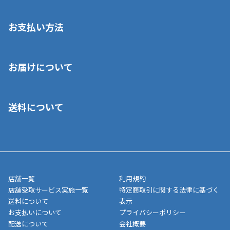
お支払い方法
※店舗受取を選択いただいた場合であっても弊社実店舗でお支払
お届けについて
いいただくことはできません。ご了承ください。
■クレジットカード
■ご自宅への宅配の場合
■コンビニ払い（前入金）
送料について
ご注文が確認出来次第、1～4営業日に発送いたします。「お取り
■代金引換(代引)※手数料がかかります
寄せ」の場合は商品が揃い次第のご発送となります。お荷物の発
■ポイント払い利用可
送完了が確認出来次第、お荷物番号の記載をしたメールをお送り
■領収書はお客様ご自身で発行となります。
5,000円（税込）以上お買い上げで送料無料キャンペーン実施中！
させて頂きます。オンラインストアの倉庫より発送後、約1～3営
■領収書に記載する金額については商品代・配送費からポイン
または、店舗受取なら送料無料！
業日にてお引渡しとなります。(離島などの場合、例外もあります)
ト・クーポンを差し引いた金額の領収書を発行しております。領
※一部、適用外、追加送料が必要な商品もございます。
収書には押印はしておりません。
メーカー直送品など一部商品については、その他商品との購入に
店舗一覧
利用規約
■商品によっては一部決済方法が使用できない場合がございま
制限がかかる場合がございます。また発送日についても、通常と
店舗受取サービス実施一覧
特定商取引に関する法律に基づく
す。
異なる場合がございます。対象商品の説明ページをご確認くださ
送料について
表示
い。
お支払いについて
プライバシーポリシー
配送について
会社概要
■店舗受取をご選択いただいた場合