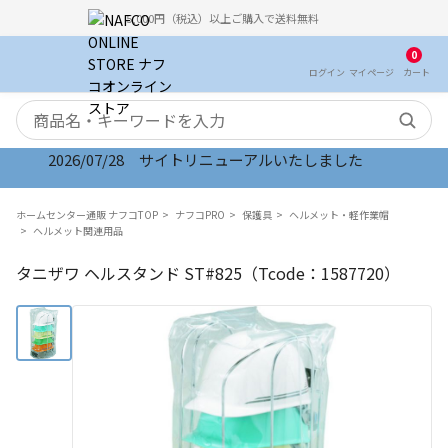
5,000円（税込）以上ご購入で送料無料
0
ログイン
マイ
ページ
カート
検索キーワード
2026/07/28 サイトリニューアルいたしました
ホームセンター通販 ナフコTOP
ナフコPRO
保護具
ヘルメット・軽作業帽
ヘルメット関連用品
タニザワ ヘルスタンド ST#825（Tcode：1587720）