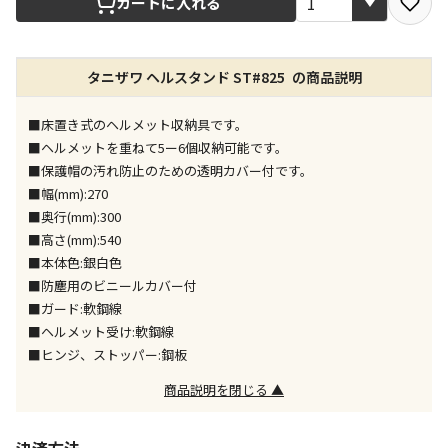
カートに入れる
店舗のみで受取できる商品です（宅配便でのお届けが
タニザワ ヘルスタンド ST#825 の商品説明
できません）
※同時購入の商品は、全て同じ店舗での受取となりま
す
■床置き式のヘルメット収納具です。
■ヘルメットを重ねて5ー6個収納可能です。
特定の店舗のみで受取ができる商品です（宅配便での
■保護帽の汚れ防止のための透明カバー付です。
お届けができません）
■幅(mm):270
※同時購入の商品は、全て同じ店舗での受取となりま
■奥行(mm):300
す
■高さ(mm):540
委託業者によりお届けする商品です
■本体色:銀白色
※ほか商品との同時購入はできません。お手数です
■防塵用のビニールカバー付
が、ご購入手続きを分けてお買い求めください
■ガード:軟鋼線
※支払い方法の代金引換は選択できません。
■ヘルメット受け:軟鋼線
※電話注文はできません。
■ヒンジ、ストッパー:鋼板
宅配のみでお届けする商品です（店舗受取は選択でき
商品説明を閉じる ▲
ません）
※「宅配・店舗受取」「宅配のみ」マークの商品のみ
同時購入が可能です
決済方法