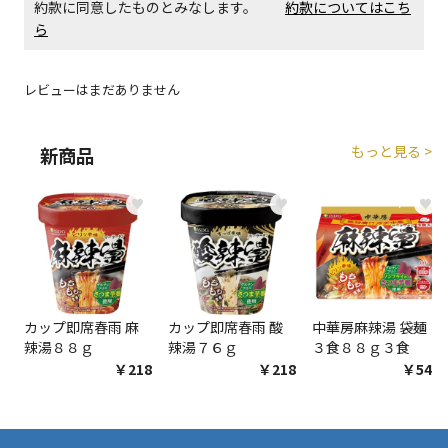
約款に同意したものとみなします。
約款についてはこち
生する場合がございます。
ら
商品購入個数ごとに送料がかかる商品です
レビューはまだありません
もっと見る >
新商品
♥
♥
♥
カップ即席春雨 麻
カップ即席春雨 酸
中華房麻辣湯 袋麺
辣湯８８ｇ
辣湯７６ｇ
３食８８ｇ３食
￥218
￥218
￥548