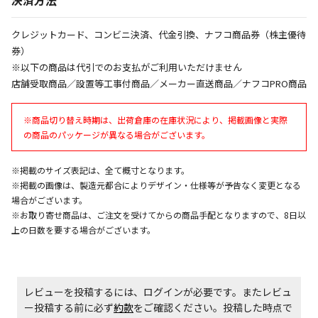
午前9時までのご注文確定した商品については、当日に
出荷いたします。
クレジットカード、コンビニ決済、代金引換、ナフコ商品券（株主優待
ただし、メーカーの営業日に基づき出荷手続きを行う
券）
ため、通常よりお時間をいただく場合がございます。
※以下の商品は代引でのお支払がご利用いただけません
また、日曜・祝日や年末年始などの長期休業期間中
店舗受取商品／設置等工事付商品／メーカー直送商品／ナフコPRO商品
は、休業明けからの出荷対応となります。
※商品切り替え時期は、出荷倉庫の在庫状況により、掲載画像と実際
設置工事代金も含まれた商品です
の商品のパッケージが異なる場合がございます。
※掲載のサイズ表記は、全て概寸となります。
お見積商品です。金額・施工日はお打ち合わせの上、
※掲載の画像は、製造元都合によりデザイン・仕様等が予告なく変更となる
決定となります。
場合がございます。
※お取り寄せ商品は、ご注文を受けてからの商品手配となりますので、8日以
上の日数を要する場合がございます。
お見積商品です。金額・施工日はお打ち合わせの上、
決定となります。
レビューを投稿するには、ログインが必要です。またレビュ
ー投稿する前に必ず
約款
をご確認ください。投稿した時点で
エアコンの取付工事が必要な商品です。別途費用が発