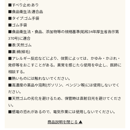
出荷いたします。
■すべり止め:あり
ただし、メーカーの営業日に基づき出荷手続きを行う
■食品衛生法:適合品
ため、通常よりお時間をいただく場合がございます。
■タイプ:ゴム手袋
また、日曜・祝日や年末年始などの長期休業期間中
■ゴム手袋
は、休業明けからの出荷対応となります。
■食品衛生法・食品、添加物等の規格基準(昭和34年厚生省告示第
370号)に適合
設置工事代金も含まれた商品です
■表:天然ゴム
■裏:綿(植毛)
■アレルギー反応などにより、体質によっては、かゆみ・かぶれ・
お見積商品です。金額・施工日はお打ち合わせの上、
発疹等をおこすことがある。異常を感じたら使用を中止し、医師に
決定となります。
相談する。
■熱いものには触れないでください。
■高濃度の薬品や溶剤(ガソリン、ベンジン等)には使用しないでく
ださい。
お見積商品です。金額・施工日はお打ち合わせの上、
決定となります。
■天然ゴムの劣化を避けるため、保管時は直射日光を避けてくださ
い。
■感電の恐れがあるので、電気作業には使用しないでください。
エアコンの取付工事が必要な商品です。別途費用が発
商品説明を閉じる ▲
生する場合がございます。