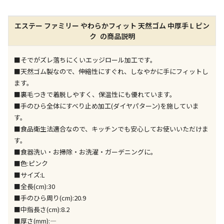
店舗のみで受取できる商品です（宅配便でのお届けが
エステー ファミリー やわらかフィット 天然ゴム 中厚手 L ピン
できません）
ク の商品説明
※同時購入の商品は、全て同じ店舗での受取となりま
す
■そでがズレ落ちにくいエッジロール加工です。
特定の店舗のみで受取ができる商品です（宅配便での
■天然ゴム製なので、伸縮性にすぐれ、しなやかに手にフィットし
お届けができません）
ます。
※同時購入の商品は、全て同じ店舗での受取となりま
■裏毛つきで着脱しやすく、保温性にも優れています。
す
■手のひら全体にすべり止め加工(ダイヤパターン)を施していま
委託業者によりお届けする商品です
す。
※ほか商品との同時購入はできません。お手数です
■食品衛生法適合なので、キッチンでも安心してお使いいただけま
が、ご購入手続きを分けてお買い求めください
す。
※支払い方法の代金引換は選択できません。
■食器洗い・お掃除・お洗濯・ガーデニングに。
※電話注文はできません。
■色:ピンク
宅配のみでお届けする商品です（店舗受取は選択でき
■サイズ:L
ません）
■全長(cm):30
※「宅配・店舗受取」「宅配のみ」マークの商品のみ
■手のひら周り(cm):20.9
同時購入が可能です
■中指長さ(cm):8.2
■厚さ(mm):―
午前9時までのご注文確定した商品については、当日に