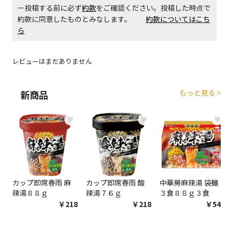
ー投稿する前に必ず
約款
をご確認ください。投稿した時点で
約款に同意したものとみなします。
約款についてはこち
ら
レビューはまだありません
もっと見る >
新商品
♥
♥
♥
カップ即席春雨 麻
カップ即席春雨 酸
中華房麻辣湯 袋麺
辣湯８８ｇ
辣湯７６ｇ
３食８８ｇ３食
￥218
￥218
￥548