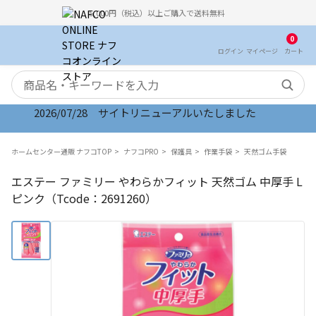
5,000円（税込）以上ご購入で送料無料
0
ログイン
マイ
ページ
カート
検索キーワード
2026/07/28 サイトリニューアルいたしました
ホームセンター通販 ナフコTOP
ナフコPRO
保護具
作業手袋
天然ゴム手袋
エステー ファミリー やわらかフィット 天然ゴム 中厚手 L
ピンク（Tcode：2691260）