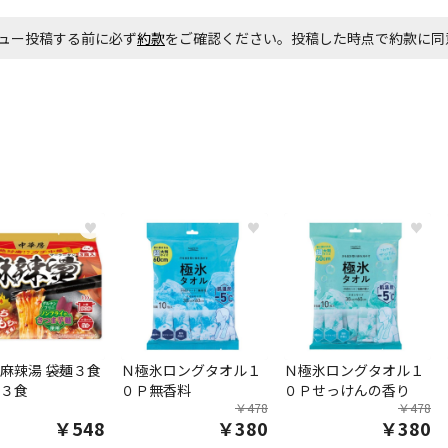
ュー投稿する前に必ず
約款
をご確認ください。投稿した時点で約款に
♥
♥
♥
麻辣湯 袋麺３食
Ｎ極氷ロングタオル１
Ｎ極氷ロングタオル１
３食
０Ｐ無香料
０Ｐせっけんの香り
￥478
￥478
￥548
￥380
￥380