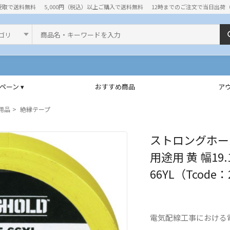
受取で送料無料
5,000円（税込）以上ご購入で送料無料
12時までのご注文で当日出荷
ド
ペーン ▾
おすすめ商品
ア
用品
絶縁テープ
ストロングホール
用途用 黄 幅19.1
66YL（Tcode：
電気配線工事における