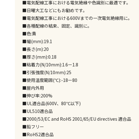
■電気配線工事における電気絶縁や色識別に最適です。
■日曜大工などにもお勧めです。
■電気配線工事における600Vまでの一次電気絶縁用に。
■各種配線の結束、固定、識別に。
■色:黄
■幅(mm):19.1
■長さ(m):20
■厚さ(mm):0.18
■粘着力(N/10mm):1.6ー1.8
■引張強度(N/10mm):25
■使用温度範囲(℃):-18ー80
■屋内外用
■伸び率:200%
■UL適合品(600V、80℃以下)
■UL510適合品
■2000/53/EC and RoHS 2001/65/EU directives 適合品
■鉛フリー
■RoHS2適合品