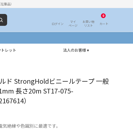
（在庫品）
0
マイ
お買い物
ログイン
カート
ページ
リスト
ウトレット
法人のお客様 ▾
ド StrongHoldビニールテープ 一般
mm 長さ20m ST17-075-
2167614）
電気絶縁や色識別に最適です。