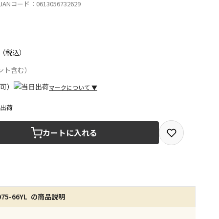
ANコード：0613056732629
（税込）
ント含む）
マークについて
▼
日出荷
取を選択できる商品です
カートに入れる
取できる商品です（宅配便でのお届けができません）
商品は、全て同じ店舗での受取となります
75-66YL の商品説明
みで受取ができる商品です（宅配便でのお届けができませ
商品は、全て同じ店舗での受取となります