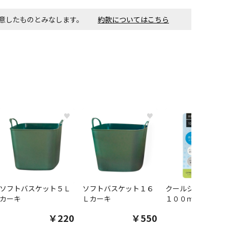
同意したものとみなします。
約款についてはこちら
♥
♥
ソフトバスケット５Ｌ
ソフトバスケット１６
クールシャツスプ
カーキ
Ｌカーキ
１００ｍｌ
￥220
￥550
￥1