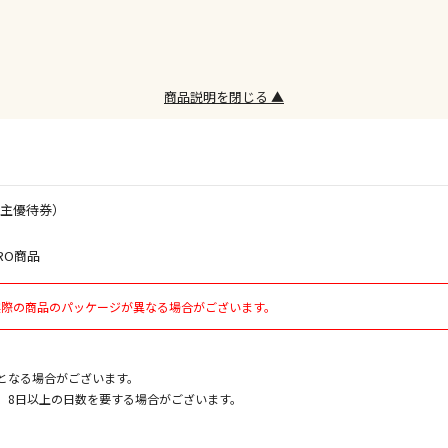
お見積商品で
商品説明を閉じる ▲
エアコンの取
ます。
株主優待券）
商品購入個数
RO商品
実際の商品のパッケージが異なる場合がございます。
となる場合がございます。
、8日以上の日数を要する場合がございます。