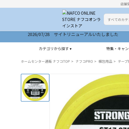
店舗
カテゴリ
検索キーワー
2026/07/28 サイトリニューアルいたしました
カテゴリから探す ▾
特集・キャン
ホームセンター通販 ナフコTOP
ナフコPRO
梱包用品
テープ