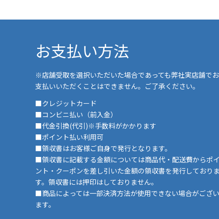
お支払い方法
※店舗受取を選択いただいた場合であっても弊社実店舗でお
支払いいただくことはできません。ご了承ください。
■クレジットカード
■コンビニ払い（前入金）
■代金引換(代引)※手数料がかかります
■ポイント払い利用可
■領収書はお客様ご自身で発行となります。
■領収書に記載する金額については商品代・配送費からポ
ント・クーポンを差し引いた金額の領収書を発行しており
す。領収書には押印はしておりません。
■商品によっては一部決済方法が使用できない場合がござ
ます。