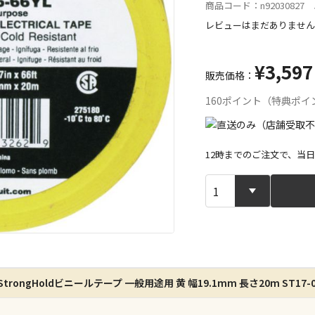
商品コード：n92030827 J
レビューはまだありません
¥3,597
販売価格：
160ポイント（特典ポイ
12時までのご注文で、当
宅配や店舗受
店舗のみで受
※同時購入の
rongHoldビニールテープ 一般用途用 黄 幅19.1mm 長さ20m ST17-0
特定の店舗の
ん）
※同時購入の