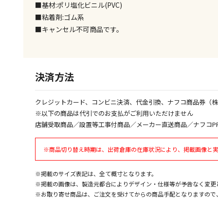
■基材:ポリ塩化ビニル(PVC)
■粘着剤:ゴム系
■キャンセル不可商品です。
決済方法
クレジットカード、コンビニ決済、代金引換、ナフコ商品券（
※以下の商品は代引でのお支払がご利用いただけません
店舗受取商品／設置等工事付商品／メーカー直送商品／ナフコP
※商品切り替え時期は、出荷倉庫の在庫状況により、掲載画像と
※掲載のサイズ表記は、全て概寸となります。
※掲載の画像は、製造元都合によりデザイン・仕様等が予告なく変更
※お取り寄せ商品は、ご注文を受けてからの商品手配となりますので