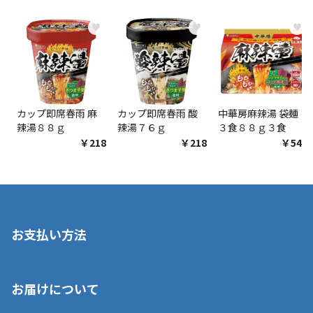
♥
♥
♥
カップ即席春雨 麻
カップ即席春雨 酸
中華房麻辣湯 袋麺
辣湯８８ｇ
辣湯７６ｇ
３食８８ｇ３食
￥218
￥218
￥548
お支払い方法
※店舗受取を選択いただいた場合であっても弊社実店舗でお支払
お届けについて
いいただくことはできません。ご了承ください。