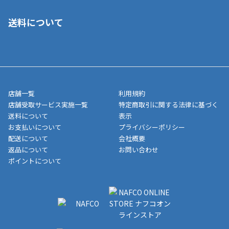
■クレジットカード
■ご自宅への宅配の場合
■コンビニ払い（前入金）
送料について
ご注文が確認出来次第、1～4営業日に発送いたします。「お取り
■代金引換(代引)※手数料がかかります
寄せ」の場合は商品が揃い次第のご発送となります。お荷物の発
■ポイント払い利用可
送完了が確認出来次第、お荷物番号の記載をしたメールをお送り
■領収書はお客様ご自身で発行となります。
5,000円（税込）以上お買い上げで送料無料キャンペーン実施中！
させて頂きます。オンラインストアの倉庫より発送後、約1～3営
■領収書に記載する金額については商品代・配送費からポイン
または、店舗受取なら送料無料！
業日にてお引渡しとなります。(離島などの場合、例外もあります)
ト・クーポンを差し引いた金額の領収書を発行しております。領
※一部、適用外、追加送料が必要な商品もございます。
収書には押印はしておりません。
メーカー直送品など一部商品については、その他商品との購入に
店舗一覧
利用規約
■商品によっては一部決済方法が使用できない場合がございま
制限がかかる場合がございます。また発送日についても、通常と
店舗受取サービス実施一覧
特定商取引に関する法律に基づく
す。
異なる場合がございます。対象商品の説明ページをご確認くださ
送料について
表示
い。
お支払いについて
プライバシーポリシー
配送について
会社概要
■店舗受取をご選択いただいた場合
返品について
お問い合わせ
ご注文が確認出来次第、お受取される店舗在庫を使用してご準備
ポイントについて
をさせていただきます。店舗に在庫がない場合は店舗よりお取り
寄せにてご準備をさせていただきます。※商品によってはお時間
いただく場合がございます。店舗準備でのお渡しとなる為、商品
のみの受け渡しとなります。（箱や納品書は付属しておりませ
ん）店舗で準備が出来次第、メールにてご連絡させていただきま
す。