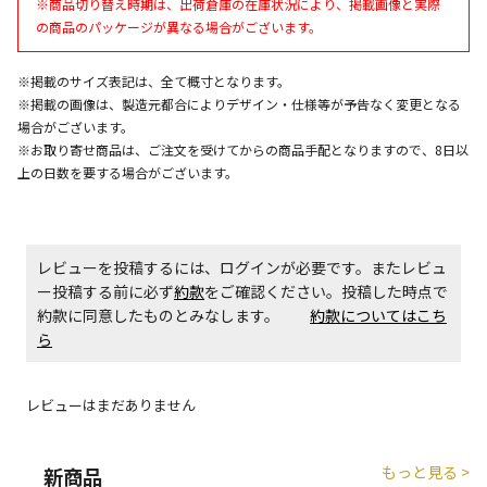
※商品切り替え時期は、出荷倉庫の在庫状況により、掲載画像と実際
エアコンの取付工事が必要な商品です。別途費用が発
の商品のパッケージが異なる場合がございます。
生する場合がございます。
※掲載のサイズ表記は、全て概寸となります。
※掲載の画像は、製造元都合によりデザイン・仕様等が予告なく変更となる
商品購入個数ごとに送料がかかる商品です
場合がございます。
※お取り寄せ商品は、ご注文を受けてからの商品手配となりますので、8日以
上の日数を要する場合がございます。
レビューを投稿するには、ログインが必要です。またレビュ
ー投稿する前に必ず
約款
をご確認ください。投稿した時点で
約款に同意したものとみなします。
約款についてはこち
ら
レビューはまだありません
もっと見る >
新商品