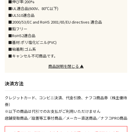
■伸び率:200%
同時購入が可能です
■UL適合品(600V、80℃以下)
■UL510適合品
午前9時までのご注文確定した商品については、当日に
出荷いたします。
■2000/53/EC and RoHS 2001/65/EU directives 適合品
ただし、メーカーの営業日に基づき出荷手続きを行う
■鉛フリー
ため、通常よりお時間をいただく場合がございます。
■RoHS2適合品
また、日曜・祝日や年末年始などの長期休業期間中
■基材:ポリ塩化ビニル(PVC)
は、休業明けからの出荷対応となります。
■粘着剤:ゴム系
■キャンセル不可商品です。
設置工事代金も含まれた商品です
商品説明を閉じる ▲
お見積商品です。金額・施工日はお打ち合わせの上、
決済方法
決定となります。
クレジットカード、コンビニ決済、代金引換、ナフコ商品券（株主優待
券）
お見積商品です。金額・施工日はお打ち合わせの上、
※以下の商品は代引でのお支払がご利用いただけません
決定となります。
店舗受取商品／設置等工事付商品／メーカー直送商品／ナフコPRO商品