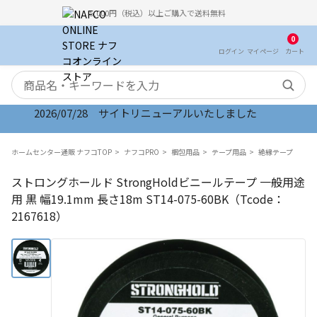
5,000円（税込）以上ご購入で送料無料
0
ログイン
マイ
ページ
カート
検索キーワード
2026/07/28 サイトリニューアルいたしました
ホームセンター通販 ナフコTOP
ナフコPRO
梱包用品
テープ用品
絶縁テープ
ストロングホールド StrongHoldビニールテープ 一般用途
用 黒 幅19.1mm 長さ18m ST14-075-60BK（Tcode：
2167618）