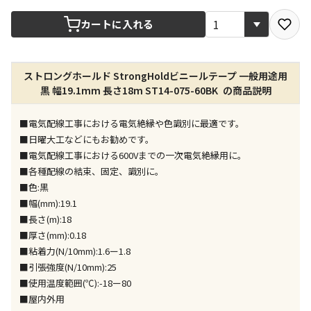
宅配や店舗受取を選択できる商品です
カートに入れる
店舗のみで受取できる商品です（宅配便でのお届けが
ストロングホールド StrongHoldビニールテープ 一般用途用
できません）
黒 幅19.1mm 長さ18m ST14-075-60BK の商品説明
※同時購入の商品は、全て同じ店舗での受取となりま
す
■電気配線工事における電気絶縁や色識別に最適です。
特定の店舗のみで受取ができる商品です（宅配便での
■日曜大工などにもお勧めです。
お届けができません）
■電気配線工事における600Vまでの一次電気絶縁用に。
※同時購入の商品は、全て同じ店舗での受取となりま
■各種配線の結束、固定、識別に。
す
■色:黒
委託業者によりお届けする商品です
■幅(mm):19.1
※ほか商品との同時購入はできません。お手数です
■長さ(m):18
が、ご購入手続きを分けてお買い求めください
■厚さ(mm):0.18
※支払い方法の代金引換は選択できません。
■粘着力(N/10mm):1.6ー1.8
※電話注文はできません。
■引張強度(N/10mm):25
宅配のみでお届けする商品です（店舗受取は選択でき
■使用温度範囲(℃):-18ー80
ません）
■屋内外用
※「宅配・店舗受取」「宅配のみ」マークの商品のみ