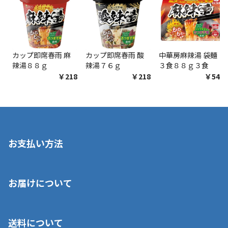
カップ即席春雨 麻
カップ即席春雨 酸
中華房麻辣湯 袋麺
辣湯８８ｇ
辣湯７６ｇ
３食８８ｇ３食
￥218
￥218
￥548
お支払い方法
※店舗受取を選択いただいた場合であっても弊社実店舗でお支払
お届けについて
いいただくことはできません。ご了承ください。
■クレジットカード
■ご自宅への宅配の場合
■コンビニ払い（前入金）
送料について
ご注文が確認出来次第、1～4営業日に発送いたします。「お取り
■代金引換(代引)※手数料がかかります