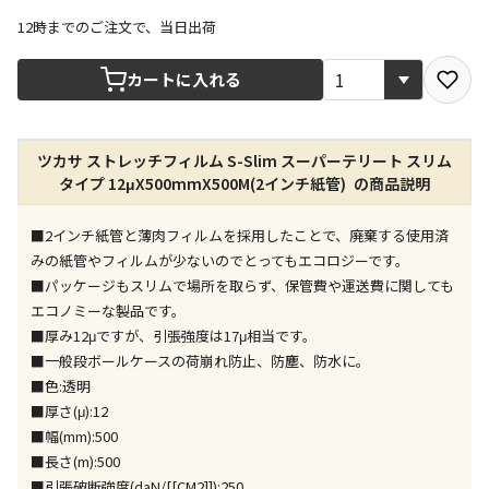
12時までのご注文で、当日出荷
宅配や店舗受取を選択できる商品です
カートに入れる
店舗のみで受取できる商品です（宅配便でのお届けが
ツカサ ストレッチフィルム S-Slim スーパーテリート スリム
できません）
タイプ 12μX500mmX500M(2インチ紙管) の商品説明
※同時購入の商品は、全て同じ店舗での受取となりま
す
■2インチ紙管と薄肉フィルムを採用したことで、廃棄する使用済
特定の店舗のみで受取ができる商品です（宅配便での
みの紙管やフィルムが少ないのでとってもエコロジーです。
お届けができません）
■パッケージもスリムで場所を取らず、保管費や運送費に関しても
※同時購入の商品は、全て同じ店舗での受取となりま
エコノミーな製品です。
す
■厚み12μですが、引張強度は17μ相当です。
委託業者によりお届けする商品です
■一般段ボールケースの荷崩れ防止、防塵、防水に。
※ほか商品との同時購入はできません。お手数です
■色:透明
が、ご購入手続きを分けてお買い求めください
■厚さ(μ):12
※支払い方法の代金引換は選択できません。
■幅(mm):500
※電話注文はできません。
■長さ(m):500
宅配のみでお届けする商品です（店舗受取は選択でき
■引張破断強度(daN/[[CM2]]):250