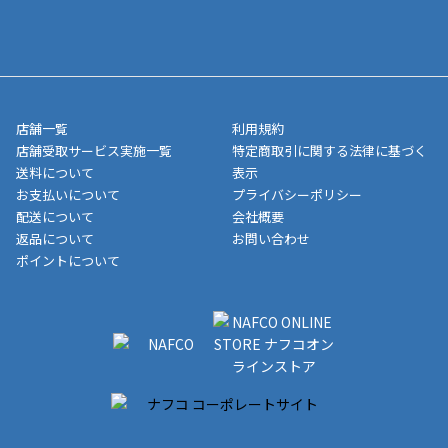
寄せ」の場合は商品が揃い次第のご発送となります。お荷物の発
■ポイント払い利用可
送完了が確認出来次第、お荷物番号の記載をしたメールをお送り
■領収書はお客様ご自身で発行となります。
5,000円（税込）以上お買い上げで送料無料キャンペーン実施中！
させて頂きます。オンラインストアの倉庫より発送後、約1～3営
■領収書に記載する金額については商品代・配送費からポイン
または、店舗受取なら送料無料！
業日にてお引渡しとなります。(離島などの場合、例外もあります)
ト・クーポンを差し引いた金額の領収書を発行しております。領
※一部、適用外、追加送料が必要な商品もございます。
収書には押印はしておりません。
メーカー直送品など一部商品については、その他商品との購入に
店舗一覧
利用規約
■商品によっては一部決済方法が使用できない場合がございま
制限がかかる場合がございます。また発送日についても、通常と
店舗受取サービス実施一覧
特定商取引に関する法律に基づく
す。
異なる場合がございます。対象商品の説明ページをご確認くださ
送料について
表示
い。
お支払いについて
プライバシーポリシー
配送について
会社概要
■店舗受取をご選択いただいた場合
返品について
お問い合わせ
ご注文が確認出来次第、お受取される店舗在庫を使用してご準備
ポイントについて
をさせていただきます。店舗に在庫がない場合は店舗よりお取り
寄せにてご準備をさせていただきます。※商品によってはお時間
いただく場合がございます。店舗準備でのお渡しとなる為、商品
のみの受け渡しとなります。（箱や納品書は付属しておりませ
ん）店舗で準備が出来次第、メールにてご連絡させていただきま
す。