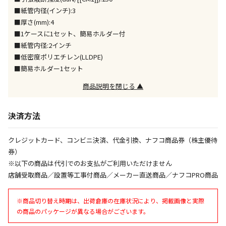
ません）
■紙管内径(インチ):3
※「宅配・店舗受取」「宅配のみ」マークの商品のみ
■厚さ(mm):4
同時購入が可能です
■1ケースに1セット、簡易ホルダー付
■紙管内径:2インチ
午前9時までのご注文確定した商品については、当日に
出荷いたします。
■低密度ポリエチレン(LLDPE)
ただし、メーカーの営業日に基づき出荷手続きを行う
■簡易ホルダー1セット
ため、通常よりお時間をいただく場合がございます。
商品説明を閉じる ▲
また、日曜・祝日や年末年始などの長期休業期間中
は、休業明けからの出荷対応となります。
決済方法
設置工事代金も含まれた商品です
クレジットカード、コンビニ決済、代金引換、ナフコ商品券（株主優待
券）
お見積商品です。金額・施工日はお打ち合わせの上、
※以下の商品は代引でのお支払がご利用いただけません
決定となります。
店舗受取商品／設置等工事付商品／メーカー直送商品／ナフコPRO商品
※商品切り替え時期は、出荷倉庫の在庫状況により、掲載画像と実際
お見積商品です。金額・施工日はお打ち合わせの上、
の商品のパッケージが異なる場合がございます。
決定となります。