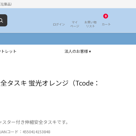
（在庫品）
0
マイ
お買い物
ログイン
カート
ページ
リスト
ウトレット
法人のお客様 ▾
縮安全タスキ 蛍光オレンジ（Tcode：
ャスター付き伸縮安全タスキです。
ANコード：4550414153848