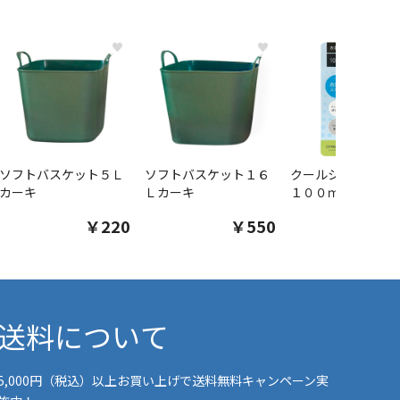
♥
♥
ソフトバスケット５Ｌ
ソフトバスケット１６
クールシャツスプ
カーキ
Ｌカーキ
１００ｍｌ
￥220
￥550
￥1
送料について
5,000円（税込）以上お買い上げで送料無料キャンペーン実