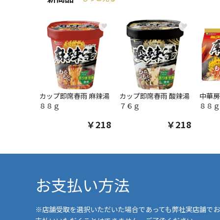
♥
♥
カップ即席春雨 麻辣湯
カップ即席春雨 酸辣湯
中華房
８８ｇ
７６ｇ
８８ｇ
￥218
￥218
お支払い方法
※店舗受取を選択いただいた場合であっても弊社実店舗でお