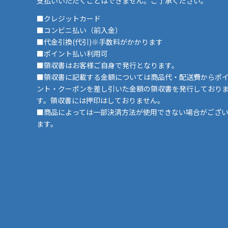
支払いいただくことはできません。ご了承ください。
■クレジットカード
■コンビニ払い（前入金）
■代金引換(代引)※手数料がかかります
■ポイント払い利用可
■領収書はお客様ご自身で発行となります。
■領収書に記載する金額については商品代・配送費からポ
ント・クーポンを差し引いた金額の領収書を発行しており
す。領収書には押印はしておりません。
■商品によっては一部決済方法が使用できない場合がござ
ます。