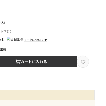
税込）
ント含む）
マークについて
▼
日出荷
取を選択できる商品です
カートに入れる
取できる商品です（宅配便でのお届けができません）
商品は、全て同じ店舗での受取となります
みで受取ができる商品です（宅配便でのお届けができませ
商品は、全て同じ店舗での受取となります