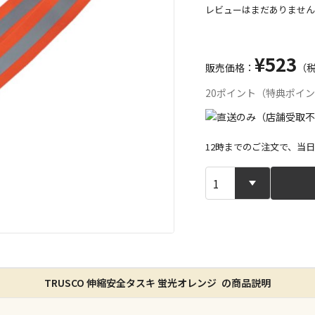
レビューはまだありません
¥523
販売価格：
（
20ポイント（特典ポイ
12時までのご注文で、当
宅配や店舗受
店舗のみで受
※同時購入の
特定の店舗の
TRUSCO 伸縮安全タスキ 蛍光オレンジ の商品説明
ん）
※同時購入の