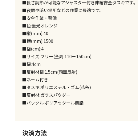
■長さ調節が可能なアジャスター付き伸縮安全タスキです。
■夜間や暗い場所などの作業に最適です。
■安全作業・警備
■色:蛍光オレンジ
■縦(mm):40
■横(mm):1500
■幅(cm):4
■サイズ:フリー(全周:110ー150cm)
■幅:4cm
■反射材幅:1.5cm(両面反射)
■ネーム付き
■タスキ:ポリエステル・ゴム(芯糸)
■反射材:ガラスパウダー
■バックル:ポリアセタール樹脂
決済方法