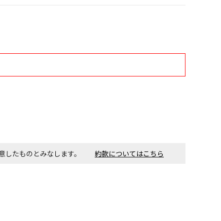
す。金額・施工日はお打ち合わせの上、決定となります。
付工事が必要な商品です。別途費用が発生する場合がござい
ごとに送料がかかる商品です
同意したものとみなします。
約款についてはこちら