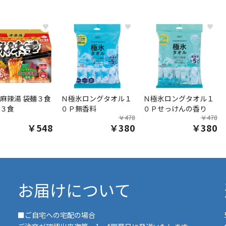
♥
♥
♥
麻辣湯 袋麺３食
Ｎ極氷ロングタオル１
Ｎ極氷ロングタオル１
３食
０Ｐ無香料
０Ｐせっけんの香り
￥478
￥478
￥548
￥380
￥380
お届けについて
■ご自宅への宅配の場合