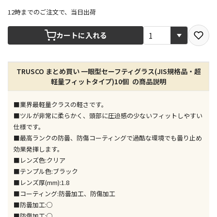
12時までのご注文で、当日出荷
宅配や店舗受取を選択できる商品です
カートに入れる
店舗のみで受取できる商品です（宅配便でのお届けが
TRUSCO まとめ買い 一眼型セーフティグラス(JIS規格品・超
できません）
軽量フィットタイプ)10個 の商品説明
※同時購入の商品は、全て同じ店舗での受取となりま
す
■業界最軽量クラスの軽さです。
特定の店舗のみで受取ができる商品です（宅配便での
■ツルが非常に柔らかく、頭部に圧迫感の少ないフィットしやすい
お届けができません）
仕様です。
※同時購入の商品は、全て同じ店舗での受取となりま
■最高ランクの防曇、防傷コーティングで過酷な環境でも曇り止め
す
効果発揮します。
委託業者によりお届けする商品です
■レンズ色:クリア
※ほか商品との同時購入はできません。お手数です
■テンプル色:ブラック
が、ご購入手続きを分けてお買い求めください
■レンズ厚(mm):1.8
※支払い方法の代金引換は選択できません。
■コーティング:防曇加工、防傷加工
※電話注文はできません。
■防曇加工:○
宅配のみでお届けする商品です（店舗受取は選択でき
■防傷加工:○