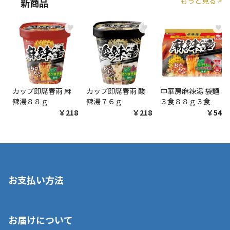
もっと見る >
新商品
♥
♥
♥
カップ即席春雨 麻
カップ即席春雨 酸
中華房麻辣湯 袋麺
辣湯８８ｇ
辣湯７６ｇ
３食８８ｇ３食
￥218
￥218
￥548
お支払い方法
※店舗受取を選択いただいた場合であっても弊社実店舗でお支払
お届けについて
いいただくことはできません。ご了承ください。