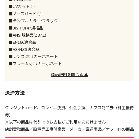
ません）
■UVカット:○
※「宅配・店舗受取」「宅配のみ」マークの商品のみ
■ノーズパッド:○
同時購入が可能です
■テンプルカラー:ブラック
■JIS T 8147規格品
午前9時までのご注文確定した商品については、当日に
出荷いたします。
■ANSI規格品(Z87.1)
ただし、メーカーの営業日に基づき出荷手続きを行う
■EN166適合品
ため、通常よりお時間をいただく場合がございます。
■AS/NZS適合品
また、日曜・祝日や年末年始などの長期休業期間中
■レンズ:ポリカーボネート
は、休業明けからの出荷対応となります。
■フレーム:ポリカーボネート
商品説明を閉じる ▲
設置工事代金も含まれた商品です
決済方法
お見積商品です。金額・施工日はお打ち合わせの上、
決定となります。
クレジットカード、コンビニ決済、代金引換、ナフコ商品券（株主優待
券）
※以下の商品は代引でのお支払がご利用いただけません
お見積商品です。金額・施工日はお打ち合わせの上、
店舗受取商品／設置等工事付商品／メーカー直送商品／ナフコPRO商品
決定となります。