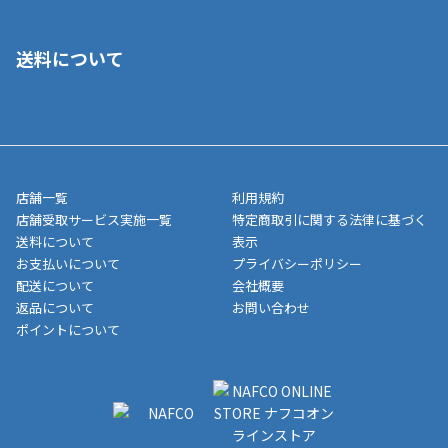
■クレジットカード
■ご自宅への宅配の場合
■コンビニ払い（前入金）
送料について
ご注文が確認出来次第、1～4営業日に発送いたします。「お取り
■代金引換(代引)※手数料がかかります
寄せ」の場合は商品が揃い次第のご発送となります。お荷物の発
■ポイント払い利用可
送完了が確認出来次第、お荷物番号の記載をしたメールをお送り
■領収書はお客様ご自身で発行となります。
5,000円（税込）以上お買い上げで送料無料キャンペーン実施中！
させて頂きます。オンラインストアの倉庫より発送後、約1～3営
■領収書に記載する金額については商品代・配送費からポイン
または、店舗受取なら送料無料！
業日にてお引渡しとなります。(離島などの場合、例外もあります)
ト・クーポンを差し引いた金額の領収書を発行しております。領
※一部、適用外、追加送料が必要な商品もございます。
収書には押印はしておりません。
メーカー直送品など一部商品については、その他商品との購入に
店舗一覧
利用規約
■商品によっては一部決済方法が使用できない場合がございま
制限がかかる場合がございます。また発送日についても、通常と
店舗受取サービス実施一覧
特定商取引に関する法律に基づく
す。
異なる場合がございます。対象商品の説明ページをご確認くださ
送料について
表示
い。
お支払いについて
プライバシーポリシー
配送について
会社概要
■店舗受取をご選択いただいた場合
返品について
お問い合わせ
ご注文が確認出来次第、お受取される店舗在庫を使用してご準備
ポイントについて
をさせていただきます。店舗に在庫がない場合は店舗よりお取り
寄せにてご準備をさせていただきます。※商品によってはお時間
いただく場合がございます。店舗準備でのお渡しとなる為、商品
のみの受け渡しとなります。（箱や納品書は付属しておりませ
ん）店舗で準備が出来次第、メールにてご連絡させていただきま