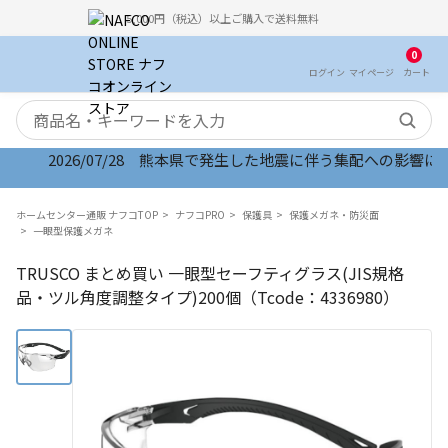
5,000円（税込）以上ご購入で送料無料
0
ログイン
マイ
ページ
カート
検索キーワード
2026/07/28 熊本県で発生した地震に伴う集配への影響につい
2026/07/28 サイトリニューアルいたしました
ホームセンター通販 ナフコTOP
ナフコPRO
保護具
保護メガネ・防災面
一眼型保護メガネ
TRUSCO まとめ買い 一眼型セーフティグラス(JIS規格
品・ツル角度調整タイプ)200個（Tcode：4336980）