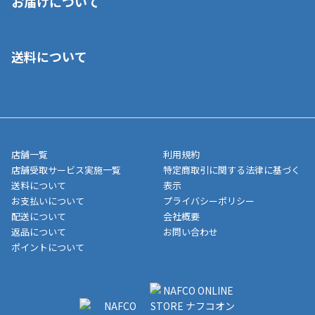
お届けについて
いいただくことはできません。ご了承ください。
■クレジットカード
■ご自宅への宅配の場合
■コンビニ払い（前入金）
送料について
ご注文が確認出来次第、1～4営業日に発送いたします。「お取り
■代金引換(代引)※手数料がかかります
寄せ」の場合は商品が揃い次第のご発送となります。お荷物の発
■ポイント払い利用可
送完了が確認出来次第、お荷物番号の記載をしたメールをお送り
■領収書はお客様ご自身で発行となります。
5,000円（税込）以上お買い上げで送料無料キャンペーン実施中！
させて頂きます。オンラインストアの倉庫より発送後、約1～3営
■領収書に記載する金額については商品代・配送費からポイン
または、店舗受取なら送料無料！
業日にてお引渡しとなります。(離島などの場合、例外もあります)
ト・クーポンを差し引いた金額の領収書を発行しております。領
※一部、適用外、追加送料が必要な商品もございます。
収書には押印はしておりません。
メーカー直送品など一部商品については、その他商品との購入に
店舗一覧
利用規約
■商品によっては一部決済方法が使用できない場合がございま
制限がかかる場合がございます。また発送日についても、通常と
店舗受取サービス実施一覧
特定商取引に関する法律に基づく
す。
異なる場合がございます。対象商品の説明ページをご確認くださ
送料について
表示
い。
お支払いについて
プライバシーポリシー
配送について
会社概要
■店舗受取をご選択いただいた場合
返品について
お問い合わせ
ご注文が確認出来次第、お受取される店舗在庫を使用してご準備
ポイントについて
をさせていただきます。店舗に在庫がない場合は店舗よりお取り
寄せにてご準備をさせていただきます。※商品によってはお時間
いただく場合がございます。店舗準備でのお渡しとなる為、商品
のみの受け渡しとなります。（箱や納品書は付属しておりませ