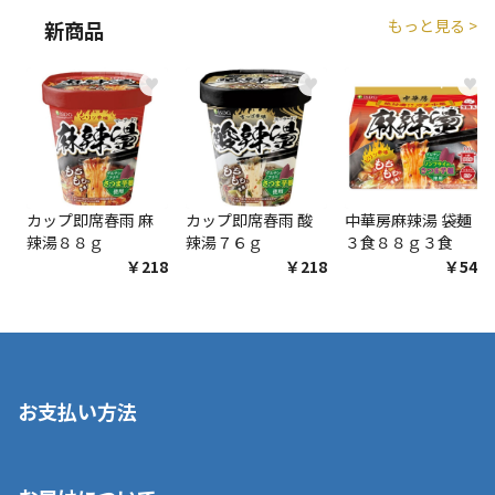
もっと見る >
新商品
♥
♥
♥
カップ即席春雨 麻
カップ即席春雨 酸
中華房麻辣湯 袋麺
辣湯８８ｇ
辣湯７６ｇ
３食８８ｇ３食
￥218
￥218
￥548
お支払い方法
※店舗受取を選択いただいた場合であっても弊社実店舗でお支払