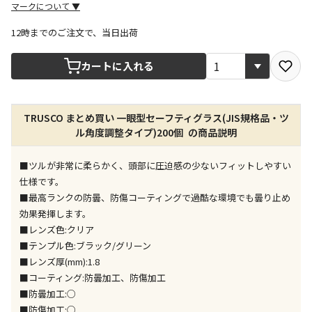
マークについて
▼
12時までのご注文で、当日出荷
宅配や店舗受取を選択できる商品です
カートに入れる
店舗のみで受取できる商品です（宅配便でのお届けが
TRUSCO まとめ買い 一眼型セーフティグラス(JIS規格品・ツ
できません）
ル角度調整タイプ)200個 の商品説明
※同時購入の商品は、全て同じ店舗での受取となりま
す
■ツルが非常に柔らかく、頭部に圧迫感の少ないフィットしやすい
特定の店舗のみで受取ができる商品です（宅配便での
仕様です。
お届けができません）
■最高ランクの防曇、防傷コーティングで過酷な環境でも曇り止め
※同時購入の商品は、全て同じ店舗での受取となりま
効果発揮します。
す
■レンズ色:クリア
委託業者によりお届けする商品です
■テンプル色:ブラック/グリーン
※ほか商品との同時購入はできません。お手数です
■レンズ厚(mm):1.8
が、ご購入手続きを分けてお買い求めください
■コーティング:防曇加工、防傷加工
※支払い方法の代金引換は選択できません。
■防曇加工:○
※電話注文はできません。
■防傷加工:○