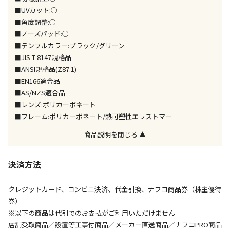
宅配のみでお届けする商品です（店舗受取は選択でき
■UVカット:○
ません）
■角度調整:○
※「宅配・店舗受取」「宅配のみ」マークの商品のみ
■ノーズパッド:○
同時購入が可能です
■テンプルカラー:ブラック/グリーン
■JIS T 8147規格品
午前9時までのご注文確定した商品については、当日に
出荷いたします。
■ANSI規格品(Z87.1)
ただし、メーカーの営業日に基づき出荷手続きを行う
■EN166適合品
ため、通常よりお時間をいただく場合がございます。
■AS/NZS適合品
また、日曜・祝日や年末年始などの長期休業期間中
■レンズ:ポリカーボネート
は、休業明けからの出荷対応となります。
■フレーム:ポリカーボネート/熱可塑性エラストマー
商品説明を閉じる ▲
設置工事代金も含まれた商品です
決済方法
お見積商品です。金額・施工日はお打ち合わせの上、
決定となります。
クレジットカード、コンビニ決済、代金引換、ナフコ商品券（株主優待
券）
※以下の商品は代引でのお支払がご利用いただけません
お見積商品です。金額・施工日はお打ち合わせの上、
店舗受取商品／設置等工事付商品／メーカー直送商品／ナフコPRO商品