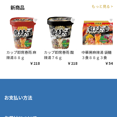
もっと見る >
新商品
♥
♥
♥
カップ即席春雨 麻
カップ即席春雨 酸
中華房麻辣湯 袋麺
辣湯８８ｇ
辣湯７６ｇ
３食８８ｇ３食
￥218
￥218
￥548
お支払い方法
※店舗受取を選択いただいた場合であっても弊社実店舗でお支払