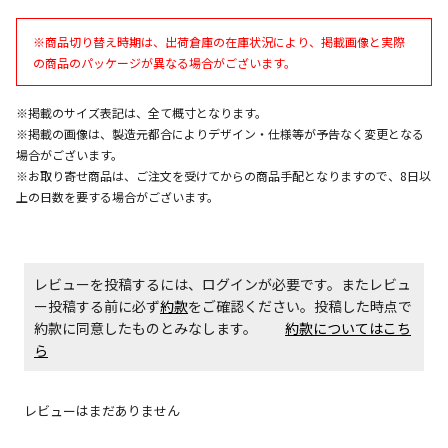
お見積商品です。金額・施工日はお打ち合わせの上、
決定となります。
※商品切り替え時期は、出荷倉庫の在庫状況により、掲載画像と実際
の商品のパッケージが異なる場合がございます。
エアコンの取付工事が必要な商品です。別途費用が発
※掲載のサイズ表記は、全て概寸となります。
生する場合がございます。
※掲載の画像は、製造元都合によりデザイン・仕様等が予告なく変更となる
場合がございます。
※お取り寄せ商品は、ご注文を受けてからの商品手配となりますので、8日以
商品購入個数ごとに送料がかかる商品です
上の日数を要する場合がございます。
レビューを投稿するには、ログインが必要です。またレビュ
ー投稿する前に必ず
約款
をご確認ください。投稿した時点で
約款に同意したものとみなします。
約款についてはこち
ら
レビューはまだありません