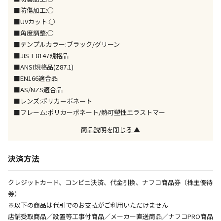
※電話注文はできません。
■防傷加工:○
宅配のみでお届けする商品です（店舗受取は選択でき
■UVカット:○
ません）
■角度調整:○
※「宅配・店舗受取」「宅配のみ」マークの商品のみ
■テンプルカラー:ブラック/グリーン
同時購入が可能です
■JIS T 8147規格品
■ANSI規格品(Z87.1)
午前9時までのご注文確定した商品については、当日に
出荷いたします。
■EN166適合品
ただし、メーカーの営業日に基づき出荷手続きを行う
■AS/NZS適合品
ため、通常よりお時間をいただく場合がございます。
■レンズ:ポリカーボネート
また、日曜・祝日や年末年始などの長期休業期間中
■フレーム:ポリカーボネート/熱可塑性エラストマー
は、休業明けからの出荷対応となります。
商品説明を閉じる ▲
設置工事代金も含まれた商品です
決済方法
お見積商品です。金額・施工日はお打ち合わせの上、
クレジットカード、コンビニ決済、代金引換、ナフコ商品券（株主優待
決定となります。
券）
※以下の商品は代引でのお支払がご利用いただけません
店舗受取商品／設置等工事付商品／メーカー直送商品／ナフコPRO商品