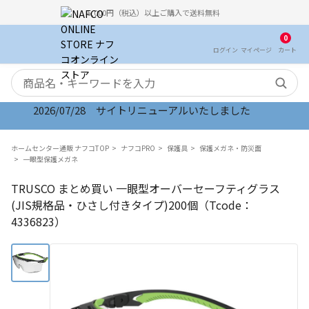
5,000円（税込）以上ご購入で送料無料
0
ログイン
マイ
ページ
カート
検索キーワード
2026/07/28 サイトリニューアルいたしました
ホームセンター通販 ナフコTOP
ナフコPRO
保護具
保護メガネ・防災面
一眼型保護メガネ
TRUSCO まとめ買い 一眼型オーバーセーフティグラス
(JIS規格品・ひさし付きタイプ)200個（Tcode：
4336823）