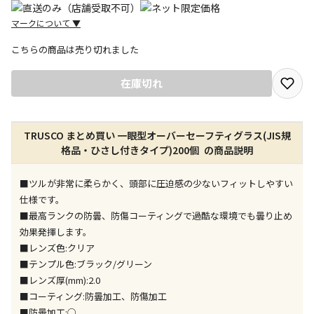
マークについて
▼
こちらの商品は売り切れました
宅配や店舗受取を選択できる商品です
在庫切れ
店舗のみで受取できる商品です（宅配便でのお届けが
TRUSCO まとめ買い 一眼型オーバーセーフティグラス(JIS規
できません）
格品・ひさし付きタイプ)200個 の商品説明
※同時購入の商品は、全て同じ店舗での受取となりま
す
■ツルが非常に柔らかく、頭部に圧迫感の少ないフィットしやすい
特定の店舗のみで受取ができる商品です（宅配便での
仕様です。
お届けができません）
■最高ランクの防曇、防傷コーティングで過酷な環境でも曇り止め
※同時購入の商品は、全て同じ店舗での受取となりま
効果発揮します。
す
■レンズ色:クリア
委託業者によりお届けする商品です
■テンプル色:ブラック/グリーン
※ほか商品との同時購入はできません。お手数です
■レンズ厚(mm):2.0
が、ご購入手続きを分けてお買い求めください
■コーティング:防曇加工、防傷加工
※支払い方法の代金引換は選択できません。
■防曇加工:○