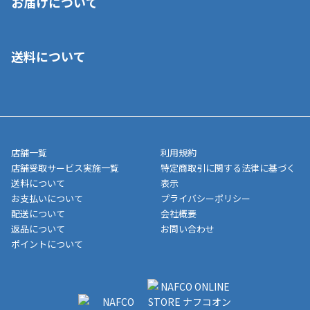
お届けについて
いいただくことはできません。ご了承ください。
■クレジットカード
■ご自宅への宅配の場合
■コンビニ払い（前入金）
送料について
ご注文が確認出来次第、1～4営業日に発送いたします。「お取り
■代金引換(代引)※手数料がかかります
寄せ」の場合は商品が揃い次第のご発送となります。お荷物の発
■ポイント払い利用可
送完了が確認出来次第、お荷物番号の記載をしたメールをお送り
■領収書はお客様ご自身で発行となります。
5,000円（税込）以上お買い上げで送料無料キャンペーン実施中！
させて頂きます。オンラインストアの倉庫より発送後、約1～3営
■領収書に記載する金額については商品代・配送費からポイン
または、店舗受取なら送料無料！
業日にてお引渡しとなります。(離島などの場合、例外もあります)
ト・クーポンを差し引いた金額の領収書を発行しております。領
※一部、適用外、追加送料が必要な商品もございます。
収書には押印はしておりません。
メーカー直送品など一部商品については、その他商品との購入に
店舗一覧
利用規約
■商品によっては一部決済方法が使用できない場合がございま
制限がかかる場合がございます。また発送日についても、通常と
店舗受取サービス実施一覧
特定商取引に関する法律に基づく
す。
異なる場合がございます。対象商品の説明ページをご確認くださ
送料について
表示
い。
お支払いについて
プライバシーポリシー
配送について
会社概要
■店舗受取をご選択いただいた場合
返品について
お問い合わせ
ご注文が確認出来次第、お受取される店舗在庫を使用してご準備
ポイントについて
をさせていただきます。店舗に在庫がない場合は店舗よりお取り
寄せにてご準備をさせていただきます。※商品によってはお時間
いただく場合がございます。店舗準備でのお渡しとなる為、商品
のみの受け渡しとなります。（箱や納品書は付属しておりませ