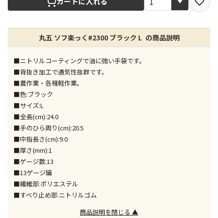
カートに入れる
店舗のみで受取できる商品です（宅配便でのお届けが
丸五 ソフ楽っく#2300 ブラック L の商品説明
できません）
※同時購入の商品は、全て同じ店舗での受取となりま
す
■ニトリルコーティングで油に強い手袋です。
■背抜き加工で通気性抜群です。
特定の店舗のみで受取ができる商品です（宅配便での
■農作業・各種軽作業。
お届けができません）
■色:ブラック
※同時購入の商品は、全て同じ店舗での受取となりま
■サイズ:L
す
■全長(cm):24.0
委託業者によりお届けする商品です
■手のひら周り(cm):20.5
※ほか商品との同時購入はできません。お手数です
■中指長さ(cm):9.0
が、ご購入手続きを分けてお買い求めください
■厚さ(mm):1
※支払い方法の代金引換は選択できません。
■ゲージ数:13
※電話注文はできません。
■13ゲージ編
宅配のみでお届けする商品です（店舗受取は選択でき
■繊維部:ポリエステル
ません）
■すべり止め部:ニトリルゴム
※「宅配・店舗受取」「宅配のみ」マークの商品のみ
同時購入が可能です
商品説明を閉じる ▲