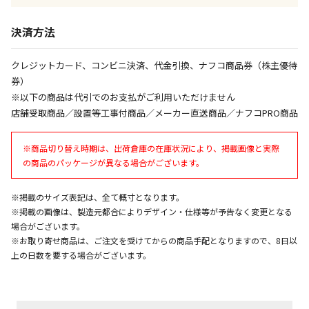
午前9時までのご注文確定した商品については、当日に
出荷いたします。
決済方法
ただし、メーカーの営業日に基づき出荷手続きを行う
ため、通常よりお時間をいただく場合がございます。
クレジットカード、コンビニ決済、代金引換、ナフコ商品券（株主優待
また、日曜・祝日や年末年始などの長期休業期間中
券）
は、休業明けからの出荷対応となります。
※以下の商品は代引でのお支払がご利用いただけません
店舗受取商品／設置等工事付商品／メーカー直送商品／ナフコPRO商品
設置工事代金も含まれた商品です
※商品切り替え時期は、出荷倉庫の在庫状況により、掲載画像と実際
の商品のパッケージが異なる場合がございます。
お見積商品です。金額・施工日はお打ち合わせの上、
決定となります。
※掲載のサイズ表記は、全て概寸となります。
※掲載の画像は、製造元都合によりデザイン・仕様等が予告なく変更となる
場合がございます。
お見積商品です。金額・施工日はお打ち合わせの上、
※お取り寄せ商品は、ご注文を受けてからの商品手配となりますので、8日以
決定となります。
上の日数を要する場合がございます。
エアコンの取付工事が必要な商品です。別途費用が発