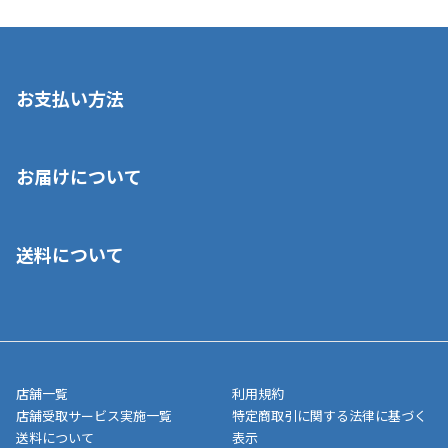
お支払い方法
※店舗受取を選択いただいた場合であっても弊社実店舗でお支払
お届けについて
いいただくことはできません。ご了承ください。
■クレジットカード
■ご自宅への宅配の場合
■コンビニ払い（前入金）
送料について
ご注文が確認出来次第、1～4営業日に発送いたします。「お取り
■代金引換(代引)※手数料がかかります
寄せ」の場合は商品が揃い次第のご発送となります。お荷物の発
■ポイント払い利用可
送完了が確認出来次第、お荷物番号の記載をしたメールをお送り
■領収書はお客様ご自身で発行となります。
5,000円（税込）以上お買い上げで送料無料キャンペーン実施中！
させて頂きます。オンラインストアの倉庫より発送後、約1～3営
■領収書に記載する金額については商品代・配送費からポイン
または、店舗受取なら送料無料！
業日にてお引渡しとなります。(離島などの場合、例外もあります)
ト・クーポンを差し引いた金額の領収書を発行しております。領
※一部、適用外、追加送料が必要な商品もございます。
収書には押印はしておりません。
メーカー直送品など一部商品については、その他商品との購入に
店舗一覧
利用規約
■商品によっては一部決済方法が使用できない場合がございま
制限がかかる場合がございます。また発送日についても、通常と
店舗受取サービス実施一覧
特定商取引に関する法律に基づく
す。
異なる場合がございます。対象商品の説明ページをご確認くださ
送料について
表示