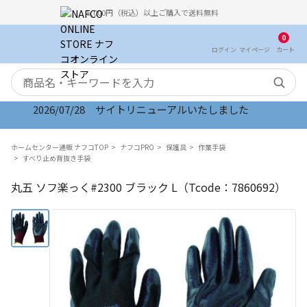
5,000円（税込）以上ご購入で送料無料
0
ログイン
マイ
ページ
カート
検索キーワード
2026/07/28 サイトリニューアルいたしました
ホームセンター通販 ナフコTOP
ナフコPRO
保護具
作業手袋
すべり止め背抜き手袋
丸五 ソフ楽っく#2300 ブラック L（Tcode：7860692）