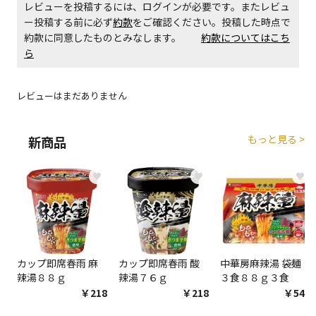
レビューを投稿するには、ログインが必要です。またレビュ
生する場合がございます。
ー投稿する前に必ず
約款
をご確認ください。投稿した時点で
約款に同意したものとみなします。
約款についてはこち
商品購入個数ごとに送料がかかる商品です
ら
レビューはまだありません
もっと見る >
新商品
♥
♥
♥
カップ即席春雨 麻
カップ即席春雨 酸
中華房麻辣湯 袋麺
辣湯８８ｇ
辣湯７６ｇ
３食８８ｇ３食
￥218
￥218
￥548