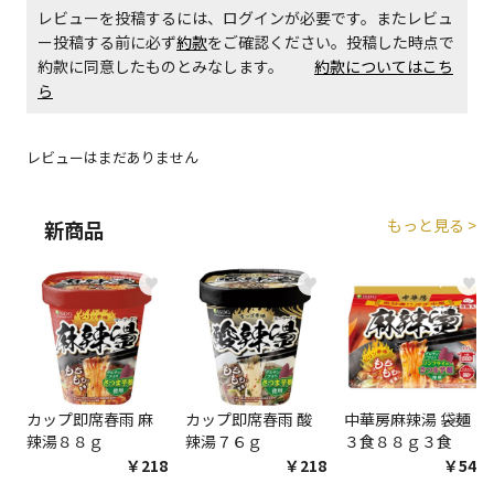
レビューを投稿するには、ログインが必要です。またレビュ
ー投稿する前に必ず
約款
をご確認ください。投稿した時点で
商品購入個数ごとに送料がかかる商品です
約款に同意したものとみなします。
約款についてはこち
ら
レビューはまだありません
もっと見る >
新商品
♥
♥
♥
カップ即席春雨 麻
カップ即席春雨 酸
中華房麻辣湯 袋麺
辣湯８８ｇ
辣湯７６ｇ
３食８８ｇ３食
￥218
￥218
￥548