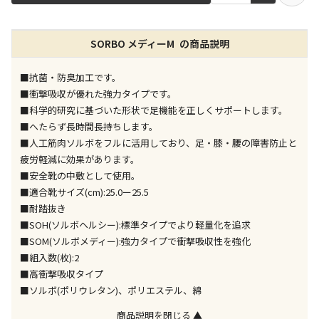
店舗のみで受取できる商品です（宅配便でのお届けが
SORBO メディーM の商品説明
できません）
※同時購入の商品は、全て同じ店舗での受取となりま
す
■抗菌・防臭加工です。
■衝撃吸収が優れた強力タイプです。
特定の店舗のみで受取ができる商品です（宅配便での
■科学的研究に基づいた形状で足機能を正しくサポートします。
お届けができません）
■へたらず長時間長持ちします。
※同時購入の商品は、全て同じ店舗での受取となりま
■人工筋肉ソルボをフルに活用しており、足・膝・腰の障害防止と
す
疲労軽減に効果があります。
委託業者によりお届けする商品です
■安全靴の中敷として使用。
※ほか商品との同時購入はできません。お手数です
■適合靴サイズ(cm):25.0ー25.5
が、ご購入手続きを分けてお買い求めください
■耐踏抜き
※支払い方法の代金引換は選択できません。
■SOH(ソルボヘルシー):標準タイプでより軽量化を追求
※電話注文はできません。
■SOM(ソルボメディー):強力タイプで衝撃吸収性を強化
宅配のみでお届けする商品です（店舗受取は選択でき
■組入数(枚):2
ません）
■高衝撃吸収タイプ
※「宅配・店舗受取」「宅配のみ」マークの商品のみ
■ソルボ(ポリウレタン)、ポリエステル、綿
同時購入が可能です
商品説明を閉じる ▲