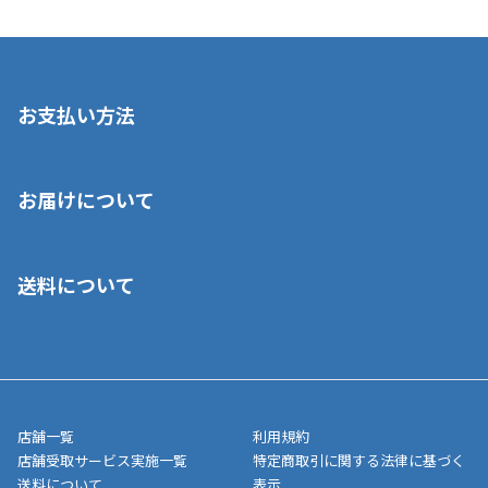
お支払い方法
※店舗受取を選択いただいた場合であっても弊社実店舗でお支払
お届けについて
いいただくことはできません。ご了承ください。
■クレジットカード
■ご自宅への宅配の場合
■コンビニ払い（前入金）
送料について
ご注文が確認出来次第、1～4営業日に発送いたします。「お取り
■代金引換(代引)※手数料がかかります
寄せ」の場合は商品が揃い次第のご発送となります。お荷物の発
■ポイント払い利用可
送完了が確認出来次第、お荷物番号の記載をしたメールをお送り
■領収書はお客様ご自身で発行となります。
5,000円（税込）以上お買い上げで送料無料キャンペーン実施中！
させて頂きます。オンラインストアの倉庫より発送後、約1～3営
■領収書に記載する金額については商品代・配送費からポイン
または、店舗受取なら送料無料！
業日にてお引渡しとなります。(離島などの場合、例外もあります)
ト・クーポンを差し引いた金額の領収書を発行しております。領
※一部、適用外、追加送料が必要な商品もございます。
収書には押印はしておりません。
メーカー直送品など一部商品については、その他商品との購入に
店舗一覧
利用規約
■商品によっては一部決済方法が使用できない場合がございま
制限がかかる場合がございます。また発送日についても、通常と
店舗受取サービス実施一覧
特定商取引に関する法律に基づく
す。
異なる場合がございます。対象商品の説明ページをご確認くださ
送料について
表示