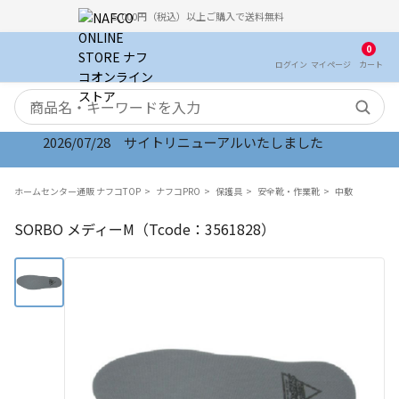
5,000円（税込）以上ご購入で送料無料
0
ログイン
マイ
ページ
カート
検索キーワード
2026/07/28 サイトリニューアルいたしました
ホームセンター通販 ナフコTOP
ナフコPRO
保護具
安全靴・作業靴
中敷
SORBO メディーM（Tcode：3561828）