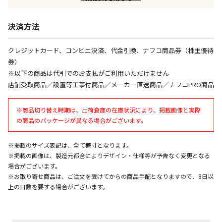
午前9時までのご注文確定した商品については、当日に
出荷いたします。
ただし、メーカーの営業日に基づき出荷手続きを行う
決済方法
ため、通常よりお時間をいただく場合がございます。
また、日曜・祝日や年末年始などの長期休業期間中
クレジットカード、コンビニ決済、代金引換、ナフコ商品券（株主優待
は、休業明けからの出荷対応となります。
券）
※以下の商品は代引でのお支払がご利用いただけません
設置工事代金も含まれた商品です
店舗受取商品／設置等工事付商品／メーカー直送商品／ナフコPRO商品
※商品切り替え時期は、出荷倉庫の在庫状況により、掲載画像と実際
お見積商品です。金額・施工日はお打ち合わせの上、
の商品のパッケージが異なる場合がございます。
決定となります。
※掲載のサイズ表記は、全て概寸となります。
※掲載の画像は、製造元都合によりデザイン・仕様等が予告なく変更となる
お見積商品です。金額・施工日はお打ち合わせの上、
場合がございます。
決定となります。
※お取り寄せ商品は、ご注文を受けてからの商品手配となりますので、8日以
上の日数を要する場合がございます。
エアコンの取付工事が必要な商品です。別途費用が発
生する場合がございます。