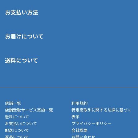
お支払い方法
※店舗受取を選択いただいた場合であっても弊社実店舗でお支払
お届けについて
いいただくことはできません。ご了承ください。
■クレジットカード
■ご自宅への宅配の場合
■コンビニ払い（前入金）
送料について
ご注文が確認出来次第、1～4営業日に発送いたします。「お取り
■代金引換(代引)※手数料がかかります
寄せ」の場合は商品が揃い次第のご発送となります。お荷物の発
■ポイント払い利用可
送完了が確認出来次第、お荷物番号の記載をしたメールをお送り
■領収書はお客様ご自身で発行となります。
5,000円（税込）以上お買い上げで送料無料キャンペーン実施中！
させて頂きます。オンラインストアの倉庫より発送後、約1～3営
■領収書に記載する金額については商品代・配送費からポイン
または、店舗受取なら送料無料！
業日にてお引渡しとなります。(離島などの場合、例外もあります)
ト・クーポンを差し引いた金額の領収書を発行しております。領
※一部、適用外、追加送料が必要な商品もございます。
収書には押印はしておりません。
メーカー直送品など一部商品については、その他商品との購入に
店舗一覧
利用規約
■商品によっては一部決済方法が使用できない場合がございま
制限がかかる場合がございます。また発送日についても、通常と
店舗受取サービス実施一覧
特定商取引に関する法律に基づく
す。
異なる場合がございます。対象商品の説明ページをご確認くださ
送料について
表示
い。
お支払いについて
プライバシーポリシー
配送について
会社概要
■店舗受取をご選択いただいた場合
返品について
お問い合わせ