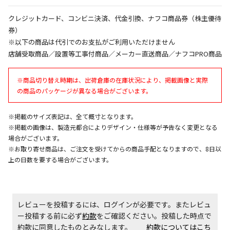
クレジットカード、コンビニ決済、代金引換、ナフコ商品券（株主優待
エアコンの取付工事が必要な商品です。別途費用が発
生する場合がございます。
券）
※以下の商品は代引でのお支払がご利用いただけません
店舗受取商品／設置等工事付商品／メーカー直送商品／ナフコPRO商品
商品購入個数ごとに送料がかかる商品です
※商品切り替え時期は、出荷倉庫の在庫状況により、掲載画像と実際
の商品のパッケージが異なる場合がございます。
※掲載のサイズ表記は、全て概寸となります。
※掲載の画像は、製造元都合によりデザイン・仕様等が予告なく変更となる
場合がございます。
※お取り寄せ商品は、ご注文を受けてからの商品手配となりますので、8日以
上の日数を要する場合がございます。
レビューを投稿するには、ログインが必要です。またレビュ
ー投稿する前に必ず
約款
をご確認ください。投稿した時点で
約款に同意したものとみなします。
約款についてはこち