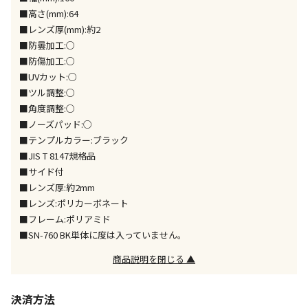
※「宅配・店舗受取」「宅配のみ」マークの商品のみ
■高さ(mm):64
同時購入が可能です
■レンズ厚(mm):約2
■防曇加工:○
午前9時までのご注文確定した商品については、当日に
出荷いたします。
■防傷加工:○
ただし、メーカーの営業日に基づき出荷手続きを行う
■UVカット:○
ため、通常よりお時間をいただく場合がございます。
■ツル調整:○
また、日曜・祝日や年末年始などの長期休業期間中
■角度調整:○
は、休業明けからの出荷対応となります。
■ノーズパッド:○
■テンプルカラー:ブラック
設置工事代金も含まれた商品です
■JIS T 8147規格品
■サイド付
■レンズ厚:約2mm
お見積商品です。金額・施工日はお打ち合わせの上、
■レンズ:ポリカーボネート
決定となります。
■フレーム:ポリアミド
■SN-760 BK単体に度は入っていません。
商品説明を閉じる ▲
お見積商品です。金額・施工日はお打ち合わせの上、
決定となります。
決済方法