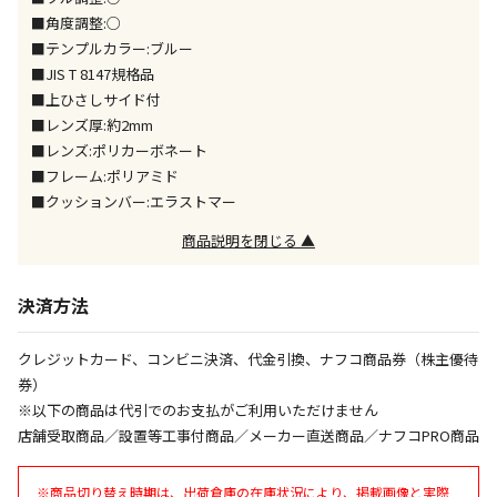
同時購入が可能です
■角度調整:○
■テンプルカラー:ブルー
午前9時までのご注文確定した商品については、当日に
出荷いたします。
■JIS T 8147規格品
ただし、メーカーの営業日に基づき出荷手続きを行う
■上ひさしサイド付
ため、通常よりお時間をいただく場合がございます。
■レンズ厚:約2mm
また、日曜・祝日や年末年始などの長期休業期間中
■レンズ:ポリカーボネート
は、休業明けからの出荷対応となります。
■フレーム:ポリアミド
■クッションバー:エラストマー
設置工事代金も含まれた商品です
商品説明を閉じる ▲
お見積商品です。金額・施工日はお打ち合わせの上、
決済方法
決定となります。
クレジットカード、コンビニ決済、代金引換、ナフコ商品券（株主優待
券）
お見積商品です。金額・施工日はお打ち合わせの上、
※以下の商品は代引でのお支払がご利用いただけません
決定となります。
店舗受取商品／設置等工事付商品／メーカー直送商品／ナフコPRO商品
※商品切り替え時期は、出荷倉庫の在庫状況により、掲載画像と実際