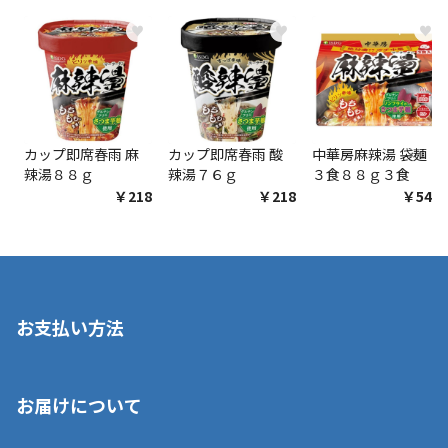
♥
♥
♥
カップ即席春雨 麻
カップ即席春雨 酸
中華房麻辣湯 袋麺
辣湯８８ｇ
辣湯７６ｇ
３食８８ｇ３食
￥218
￥218
￥548
お支払い方法
※店舗受取を選択いただいた場合であっても弊社実店舗でお支払
お届けについて
いいただくことはできません。ご了承ください。
■クレジットカード