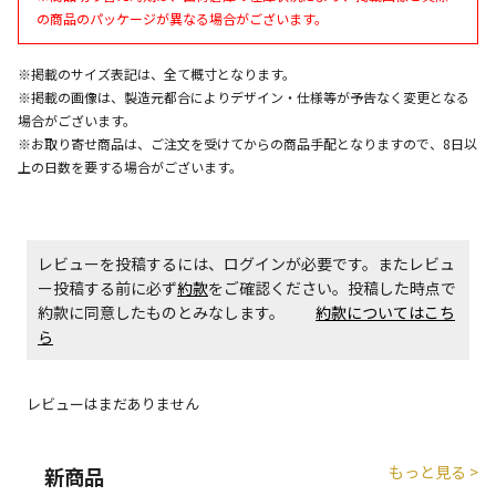
エアコンの取付工事が必要な商品です。別途費用が発
の商品のパッケージが異なる場合がございます。
生する場合がございます。
※掲載のサイズ表記は、全て概寸となります。
※掲載の画像は、製造元都合によりデザイン・仕様等が予告なく変更となる
商品購入個数ごとに送料がかかる商品です
場合がございます。
※お取り寄せ商品は、ご注文を受けてからの商品手配となりますので、8日以
上の日数を要する場合がございます。
レビューを投稿するには、ログインが必要です。またレビュ
ー投稿する前に必ず
約款
をご確認ください。投稿した時点で
約款に同意したものとみなします。
約款についてはこち
ら
レビューはまだありません
もっと見る >
新商品