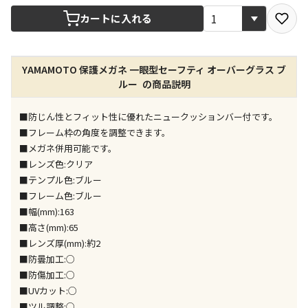
宅配や店舗受取を選択できる商品です
カートに入れる
店舗のみで受取できる商品です（宅配便でのお届けが
YAMAMOTO 保護メガネ 一眼型セーフティ オーバーグラス ブ
できません）
ルー の商品説明
※同時購入の商品は、全て同じ店舗での受取となりま
す
■防じん性とフィット性に優れたニュークッションバー付です。
特定の店舗のみで受取ができる商品です（宅配便での
■フレーム枠の角度を調整できます。
お届けができません）
■メガネ併用可能です。
※同時購入の商品は、全て同じ店舗での受取となりま
■レンズ色:クリア
す
■テンプル色:ブルー
委託業者によりお届けする商品です
■フレーム色:ブルー
※ほか商品との同時購入はできません。お手数です
■幅(mm):163
が、ご購入手続きを分けてお買い求めください
■高さ(mm):65
※支払い方法の代金引換は選択できません。
■レンズ厚(mm):約2
※電話注文はできません。
■防曇加工:○
宅配のみでお届けする商品です（店舗受取は選択でき
■防傷加工:○
ません）
■UVカット:○
※「宅配・店舗受取」「宅配のみ」マークの商品のみ
■ツル調整:○