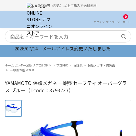
5,000円（税込）以上ご購入で送料無料
0
ログイン
マイ
ページ
カート
検索キーワード
2026/07/14 メールアドレス変更いたしました
ホームセンター通販 ナフコTOP
ナフコPRO
保護具
保護メガネ・防災面
一眼型保護メガネ
YAMAMOTO 保護メガネ 一眼型セーフティ オーバーグラ
ス ブルー（Tcode：3793737）