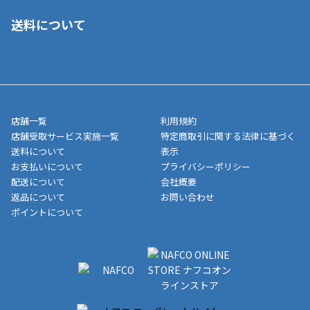
■ご自宅への宅配の場合
■コンビニ払い（前入金）
送料について
ご注文が確認出来次第、1～4営業日に発送いたします。「お取り
■代金引換(代引)※手数料がかかります
寄せ」の場合は商品が揃い次第のご発送となります。お荷物の発
■ポイント払い利用可
送完了が確認出来次第、お荷物番号の記載をしたメールをお送り
■領収書はお客様ご自身で発行となります。
5,000円（税込）以上お買い上げで送料無料キャンペーン実施中！
させて頂きます。オンラインストアの倉庫より発送後、約1～3営
■領収書に記載する金額については商品代・配送費からポイン
または、店舗受取なら送料無料！
業日にてお引渡しとなります。(離島などの場合、例外もあります)
ト・クーポンを差し引いた金額の領収書を発行しております。領
※一部、適用外、追加送料が必要な商品もございます。
収書には押印はしておりません。
メーカー直送品など一部商品については、その他商品との購入に
店舗一覧
利用規約
■商品によっては一部決済方法が使用できない場合がございま
制限がかかる場合がございます。また発送日についても、通常と
店舗受取サービス実施一覧
特定商取引に関する法律に基づく
す。
異なる場合がございます。対象商品の説明ページをご確認くださ
送料について
表示
い。
お支払いについて
プライバシーポリシー
配送について
会社概要
■店舗受取をご選択いただいた場合
返品について
お問い合わせ
ご注文が確認出来次第、お受取される店舗在庫を使用してご準備
ポイントについて
をさせていただきます。店舗に在庫がない場合は店舗よりお取り
寄せにてご準備をさせていただきます。※商品によってはお時間
いただく場合がございます。店舗準備でのお渡しとなる為、商品
のみの受け渡しとなります。（箱や納品書は付属しておりませ
ん）店舗で準備が出来次第、メールにてご連絡させていただきま
す。