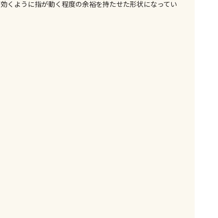
商品は、全て同じ店舗での受取となります
が効くように指が動く程度の余裕を持たせた形状になってい
りお届けする商品です
の同時購入はできません。お手数ですが、ご購入手続きを分
めください
の代金引換は選択できません。
できません。
届けする商品です（店舗受取は選択できません）
舗受取」「宅配のみ」マークの商品のみ同時購入が可能です
のご注文確定した商品については、当日に出荷いたします。
カーの営業日に基づき出荷手続きを行うため、通常よりお時
場合がございます。
祝日や年末年始などの長期休業期間中は、休業明けからの出
ます。
も含まれた商品です
す。金額・施工日はお打ち合わせの上、決定となります。