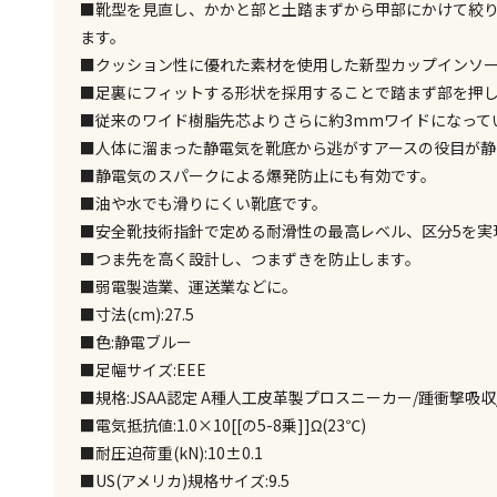
■靴型を見直し、かかと部と土踏まずから甲部にかけて絞
ます。
■クッション性に優れた素材を使用した新型カップインソ
■足裏にフィットする形状を採用することで踏まず部を押
■従来のワイド樹脂先芯よりさらに約3mmワイドになって
■人体に溜まった静電気を靴底から逃がすアースの役目が静
■静電気のスパークによる爆発防止にも有効です。
■油や水でも滑りにくい靴底です。
■安全靴技術指針で定める耐滑性の最高レベル、区分5を実
■つま先を高く設計し、つまずきを防止します。
■弱電製造業、運送業などに。
■寸法(cm):27.5
■色:静電ブルー
■足幅サイズ:EEE
■規格:JSAA認定 A種人工皮革製プロスニーカー/踵衝撃吸収
■電気抵抗値:1.0×10[[の5-8乗]]Ω(23℃)
■耐圧迫荷重(kN):10±0.1
■US(アメリカ)規格サイズ:9.5