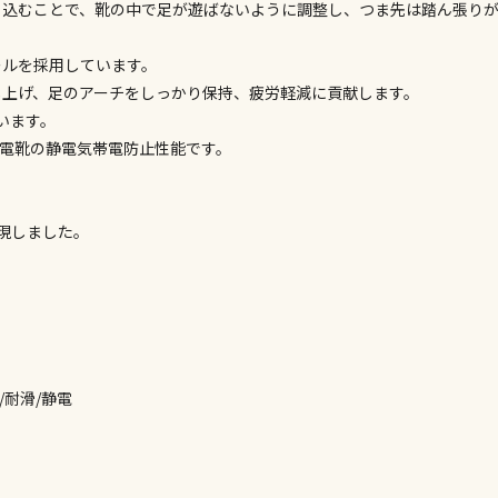
※同時購入の
り込むことで、靴の中で足が遊ばないように調整し、つま先は踏ん張り
委託業者によ
ールを採用しています。
※ほか商品と
けてお買い求
し上げ、足のアーチをしっかり保持、疲労軽減に貢献します。
※支払い方法
います。
※電話注文は
電靴の静電気帯電防止性能です。
宅配のみでお
※「宅配・店
現しました。
午前9時まで
ただし、メー
間をいただく
また、日曜・
荷対応となり
設置工事代金
/耐滑/静電
お見積商品で