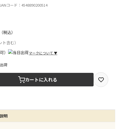
ANコード：4548890200514
（税込）
ント含む）
マークについて
▼
日出荷
取を選択できる商品です
カートに入れる
取できる商品です（宅配便でのお届けができません）
商品は、全て同じ店舗での受取となります
品説明
みで受取ができる商品です（宅配便でのお届けができませ