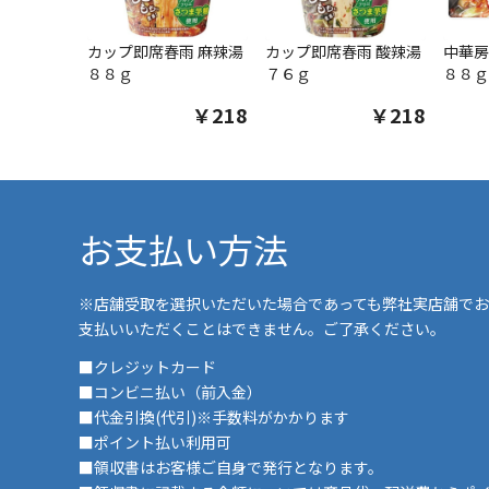
カップ即席春雨 麻辣湯
カップ即席春雨 酸辣湯
中華房
８８ｇ
７６ｇ
８８ｇ
￥218
￥218
お支払い方法
※店舗受取を選択いただいた場合であっても弊社実店舗でお
支払いいただくことはできません。ご了承ください。
■クレジットカード
■コンビニ払い（前入金）
■代金引換(代引)※手数料がかかります
■ポイント払い利用可
■領収書はお客様ご自身で発行となります。