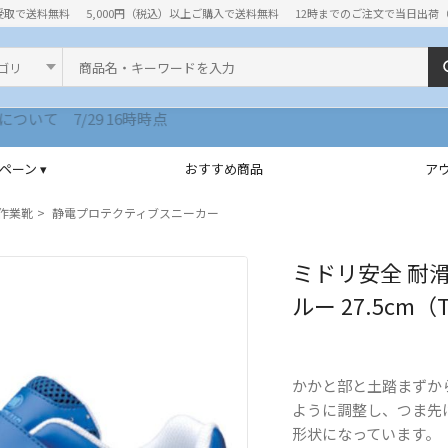
受取で送料無料
5,000円（税込）以上ご購入で送料無料
12時までのご注文で当日出荷
ド
ペーン ▾
おすすめ商品
ア
作業靴
静電プロテクティブスニーカー
ミドリ安全 耐滑
ルー 27.5cm（T
かかと部と土踏まずか
ように調整し、つま先
形状になっています。