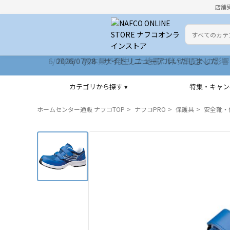
店舗
カテゴリ
検索キーワー
2026/07/28 サイトリニューアルいたしました
カテゴリから探す ▾
特集・キャン
ホームセンター通販 ナフコTOP
ナフコPRO
保護具
安全靴・