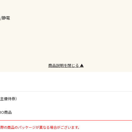
/静電
お見積商品で
エアコンの取
ます。
商品説明を閉じる ▲
商品購入個数
株主優待券）
RO商品
実際の商品のパッケージが異なる場合がございます。