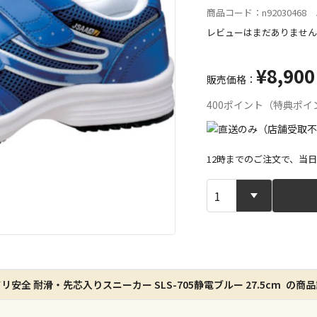
商品コード：n92030468 J
レビューはまだありません
¥8,900
販売価格：
400ポイント（特典ポイ
12時までのご注文で、当
宅配や店舗受
店舗のみで受
※同時購入の
リ安全 耐滑・先芯入りスニーカー SLS-705静電ブルー 27.5cm の商
特定の店舗の
ん）