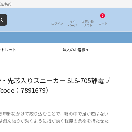
（在庫品）
0
マイ
お買い物
ログイン
カート
ページ
リスト
ウトレット
法人のお客様 ▾
・先芯入りスニーカー SLS-705静電ブ
code：7891679）
ら甲部にかけて絞り込むことで、靴の中で足が遊ばない
は踏ん張りが効くように指が動く程度の余裕を持たせた