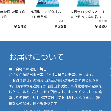
麻辣湯 袋麺３食
Ｎ極氷ロングタオル１
Ｎ極氷ロングタオル１
３食
０Ｐ無香料
０Ｐせっけんの香り
￥478
￥478
￥548
￥380
￥380
お届けについて
■ご自宅への宅配の場合
ご注文が確認出来次第、1～4営業日に発送いたします。
「お取り寄せ」の場合は商品が揃い次第のご発送となりま
す。お荷物の発送完了が確認出来次第、お荷物番号の記載を
したメールをお送りさせて頂きます。オンラインストアの倉
庫より発送後、約1～3営業日にてお引渡しとなります。(離
島などの場合、例外もあります)