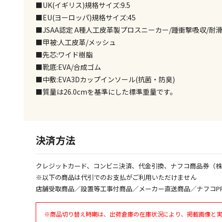
■UK(イギリス)規格サイズ:9.5
■EU(ヨーロッパ)規格サイズ:45
■JSAA認定 A種人工皮革製プロスニーカー/踵衝撃吸収/耐滑
■甲被:人工皮革/メッシュ
■先芯:ワイド樹脂
■靴底:EVA/合成ゴム
■中敷:EVA3Dカップインソール(抗菌・防臭)
■質量は26.0cmを基準にした標準重量です。
決済方法
クレジットカード、コンビニ決済、代金引換、ナフコ商品券（
※以下の商品は代引でのお支払がご利用いただけません
店舗受取商品／設置等工事付商品／メーカー直送商品／ナフコP
※商品切り替え時期は、出荷倉庫の在庫状況により、掲載画像と