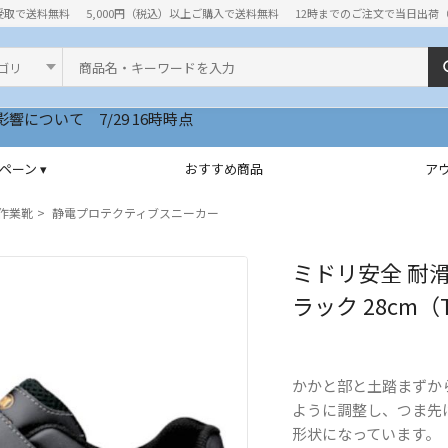
受取で送料無料
5,000円（税込）以上ご購入で送料無料
12時までのご注文で当日出荷
ド
いて 7/29 16時時点
ペーン ▾
おすすめ商品
ア
作業靴
静電プロテクティブスニーカー
ミドリ安全 耐滑
ラック 28cm（T
かかと部と土踏まずか
ように調整し、つま先
形状になっています。