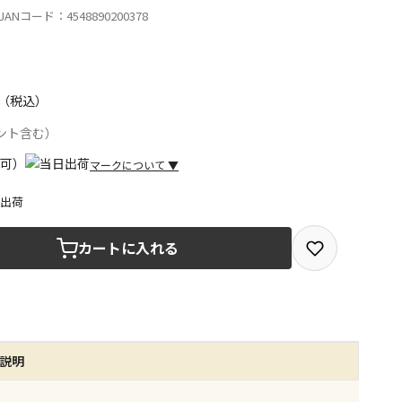
ANコード：4548890200378
（税込）
ント含む）
マークについて
▼
日出荷
取を選択できる商品です
カートに入れる
取できる商品です（宅配便でのお届けができません）
商品は、全て同じ店舗での受取となります
品説明
みで受取ができる商品です（宅配便でのお届けができませ