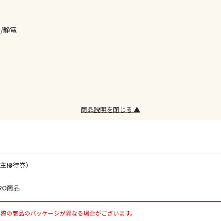
/静電
お見積商品で
エアコンの取
ます。
商品説明を閉じる ▲
商品購入個数
株主優待券）
RO商品
実際の商品のパッケージが異なる場合がございます。