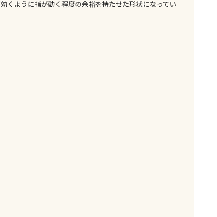
商品は、全て同じ店舗での受取となります
が効くように指が動く程度の余裕を持たせた形状になってい
りお届けする商品です
の同時購入はできません。お手数ですが、ご購入手続きを分
めください
の代金引換は選択できません。
できません。
届けする商品です（店舗受取は選択できません）
舗受取」「宅配のみ」マークの商品のみ同時購入が可能です
のご注文確定した商品については、当日に出荷いたします。
カーの営業日に基づき出荷手続きを行うため、通常よりお時
場合がございます。
祝日や年末年始などの長期休業期間中は、休業明けからの出
ます。
も含まれた商品です
す。金額・施工日はお打ち合わせの上、決定となります。