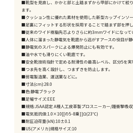
■靴型を見直し、かかと部と土踏まずから甲部にかけて絞
ます。
■クッション性に優れた素材を使用した新型カップインソ
■足裏にフィットする形状を採用することで踏まず部を押
■従来のワイド樹脂先芯よりさらに約3mmワイドになって
■人体に溜まった静電気を靴底から逃がすアースの役目が静
■静電気のスパークによる爆発防止にも有効です。
■油や水でも滑りにくい靴底です。
■安全靴技術指針で定める耐滑性の最高レベル、区分5を実
■つま先を高く設計し、つまずきを防止します。
■弱電製造業、運送業などに。
■寸法(cm):28.0
■色:静電ブラック
■足幅サイズ:EEE
■規格:JSAA認定 A種人工皮革製プロスニーカー/踵衝撃吸収
■電気抵抗値:1.0×10[[の5-8乗]]Ω(23℃)
■耐圧迫荷重(kN):10±0.1
■US(アメリカ)規格サイズ:10