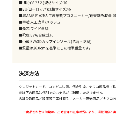
■UK(イギリス)規格サイズ:10
■EU(ヨーロッパ)規格サイズ:46
■JSAA認定 A種人工皮革製プロスニーカー/踵衝撃吸収/耐滑
■甲被:人工皮革/メッシュ
■先芯:ワイド樹脂
■靴底:EVA/合成ゴム
■中敷:EVA3Dカップインソール(抗菌・防臭)
■質量は26.0cmを基準にした標準重量です。
決済方法
クレジットカード、コンビニ決済、代金引換、ナフコ商品券（
※以下の商品は代引でのお支払がご利用いただけません
店舗受取商品／設置等工事付商品／メーカー直送商品／ナフコP
※商品切り替え時期は、出荷倉庫の在庫状況により、掲載画像と