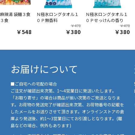
麻辣湯 袋麺３食
Ｎ極氷ロングタオル１
Ｎ極氷ロングタオル１
３食
０Ｐ無香料
０Ｐせっけんの香り
￥478
￥478
￥548
￥380
￥380
お届けについて
■ご自宅への宅配の場合
ご注文が確認出来次第、1～4営業日に発送いたします。
「お取り寄せ」の場合は商品が揃い次第のご発送となりま
す。お荷物の発送完了が確認出来次第、お荷物番号の記載を
したメールをお送りさせて頂きます。オンラインストアの倉
庫より発送後、約1～3営業日にてお引渡しとなります。(離
島などの場合、例外もあります)