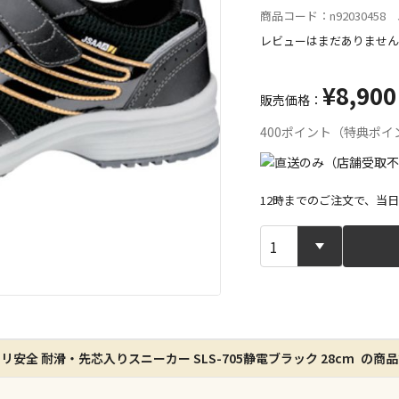
商品コード：n92030458 J
レビューはまだありません
¥8,900
販売価格：
400ポイント（特典ポイ
12時までのご注文で、当
宅配や店舗受
店舗のみで受
※同時購入の
リ安全 耐滑・先芯入りスニーカー SLS-705静電ブラック 28cm の商
特定の店舗の
ん）