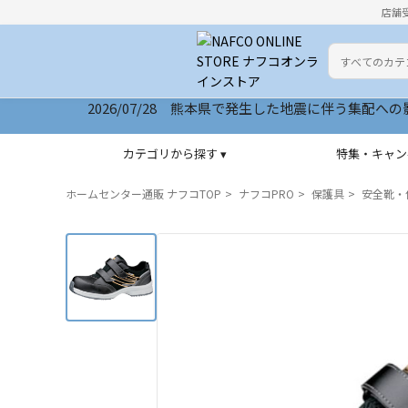
店舗
カテゴリ
検索キーワー
2026/07/28 熊本県で発生した地震に伴う集配への影響につ
2026/07/28 サイトリニューアルいたしました
カテゴリから探す ▾
特集・キャン
ホームセンター通販 ナフコTOP
ナフコPRO
保護具
安全靴・