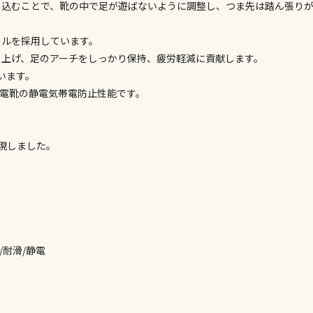
※同時購入の
り込むことで、靴の中で足が遊ばないように調整し、つま先は踏ん張り
委託業者によ
ールを採用しています。
※ほか商品と
けてお買い求
し上げ、足のアーチをしっかり保持、疲労軽減に貢献します。
※支払い方法
います。
※電話注文は
電靴の静電気帯電防止性能です。
宅配のみでお
※「宅配・店
現しました。
午前9時まで
ただし、メー
間をいただく
また、日曜・
荷対応となり
設置工事代金
/耐滑/静電
お見積商品で