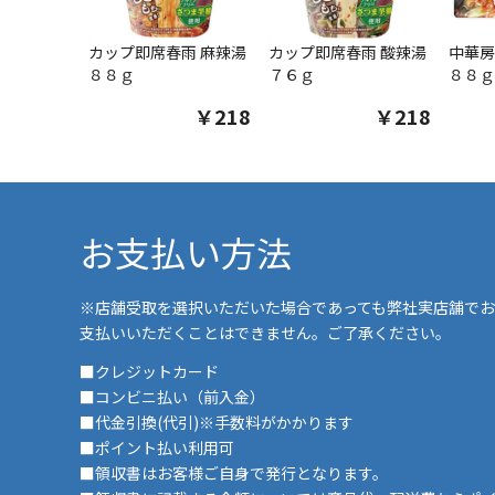
カップ即席春雨 麻辣湯
カップ即席春雨 酸辣湯
中華房
８８ｇ
７６ｇ
８８ｇ
￥218
￥218
お支払い方法
※店舗受取を選択いただいた場合であっても弊社実店舗でお
支払いいただくことはできません。ご了承ください。
■クレジットカード
■コンビニ払い（前入金）
■代金引換(代引)※手数料がかかります
■ポイント払い利用可
■領収書はお客様ご自身で発行となります。