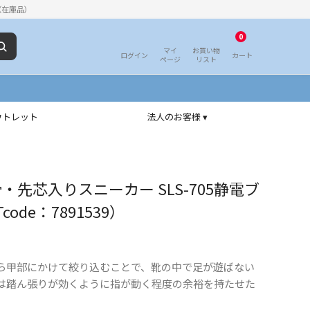
（在庫品）
0
マイ
お買い物
ログイン
カート
ページ
リスト
ウトレット
法人のお客様 ▾
・先芯入りスニーカー SLS-705静電ブ
code：7891539）
ら甲部にかけて絞り込むことで、靴の中で足が遊ばない
は踏ん張りが効くように指が動く程度の余裕を持たせた