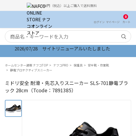
5,000円（税込）以上ご購入で送料無料
0
ログイン
マイ
ページ
カート
検索キーワード
2026/07/28 サイトリニューアルいたしました
ホームセンター通販 ナフコTOP
ナフコPRO
保護具
安全靴・作業靴
静電プロテクティブスニーカー
ミドリ安全 耐滑・先芯入りスニーカー SLS-701静電ブラ
ック 28cm（Tcode：7891385）