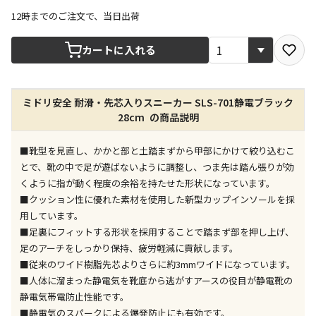
12時までのご注文で、当日出荷
宅配や店舗受取を選択できる商品です
カートに入れる
店舗のみで受取できる商品です（宅配便でのお届けが
ミドリ安全 耐滑・先芯入りスニーカー SLS-701静電ブラック
できません）
28cm の商品説明
※同時購入の商品は、全て同じ店舗での受取となりま
す
■靴型を見直し、かかと部と土踏まずから甲部にかけて絞り込むこ
特定の店舗のみで受取ができる商品です（宅配便での
とで、靴の中で足が遊ばないように調整し、つま先は踏ん張りが効
お届けができません）
くように指が動く程度の余裕を持たせた形状になっています。
※同時購入の商品は、全て同じ店舗での受取となりま
■クッション性に優れた素材を使用した新型カップインソールを採
す
用しています。
委託業者によりお届けする商品です
■足裏にフィットする形状を採用することで踏まず部を押し上げ、
※ほか商品との同時購入はできません。お手数です
足のアーチをしっかり保持、疲労軽減に貢献します。
が、ご購入手続きを分けてお買い求めください
■従来のワイド樹脂先芯よりさらに約3mmワイドになっています。
※支払い方法の代金引換は選択できません。
■人体に溜まった静電気を靴底から逃がすアースの役目が静電靴の
※電話注文はできません。
静電気帯電防止性能です。
宅配のみでお届けする商品です（店舗受取は選択でき
■静電気のスパークによる爆発防止にも有効です。