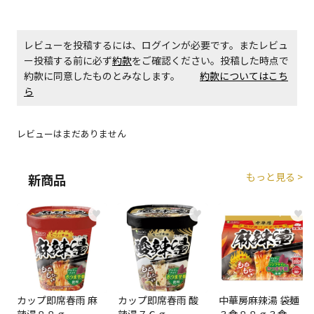
レビューを投稿するには、ログインが必要です。またレビュ
ー投稿する前に必ず
約款
をご確認ください。投稿した時点で
約款に同意したものとみなします。
約款についてはこち
ら
レビューはまだありません
もっと見る >
新商品
♥
♥
♥
カップ即席春雨 麻
カップ即席春雨 酸
中華房麻辣湯 袋麺
辣湯８８ｇ
辣湯７６ｇ
３食８８ｇ３食