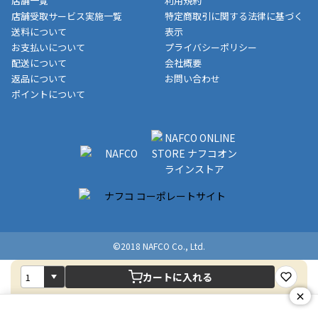
店舗一覧
利用規約
■商品によっては一部決済方法が使用できない場合がございま
制限がかかる場合がございます。また発送日についても、通常と
店舗受取サービス実施一覧
特定商取引に関する法律に基づく
す。
異なる場合がございます。対象商品の説明ページをご確認くださ
送料について
表示
い。
お支払いについて
プライバシーポリシー
配送について
会社概要
■店舗受取をご選択いただいた場合
返品について
お問い合わせ
ご注文が確認出来次第、お受取される店舗在庫を使用してご準備
ポイントについて
をさせていただきます。店舗に在庫がない場合は店舗よりお取り
寄せにてご準備をさせていただきます。※商品によってはお時間
いただく場合がございます。店舗準備でのお渡しとなる為、商品
のみの受け渡しとなります。（箱や納品書は付属しておりませ
ん）店舗で準備が出来次第、メールにてご連絡させていただきま
す。
©2018 NAFCO Co., Ltd.
カートに入れる
×