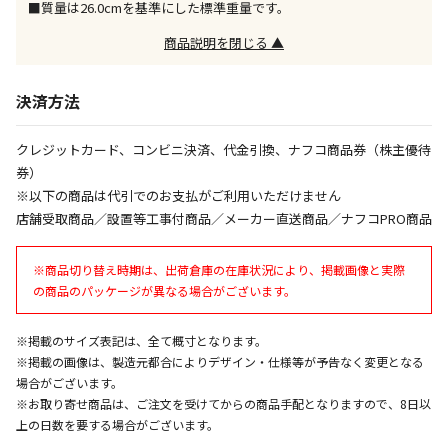
■質量は26.0cmを基準にした標準重量です。
商品説明を閉じる ▲
エアコンの取付工事が必要な商品です。別途費用が発
生する場合がございます。
決済方法
商品購入個数ごとに送料がかかる商品です
クレジットカード、コンビニ決済、代金引換、ナフコ商品券（株主優待
券）
※以下の商品は代引でのお支払がご利用いただけません
店舗受取商品／設置等工事付商品／メーカー直送商品／ナフコPRO商品
※商品切り替え時期は、出荷倉庫の在庫状況により、掲載画像と実際
の商品のパッケージが異なる場合がございます。
※掲載のサイズ表記は、全て概寸となります。
※掲載の画像は、製造元都合によりデザイン・仕様等が予告なく変更となる
場合がございます。
※お取り寄せ商品は、ご注文を受けてからの商品手配となりますので、8日以
上の日数を要する場合がございます。