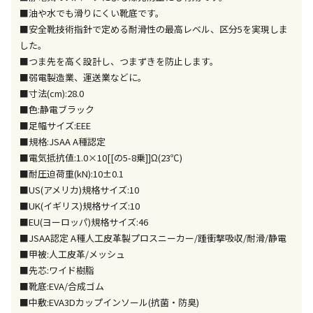
ません）
■油や水でも滑りにくい靴底です。
※「宅配・店舗受取」「宅配のみ」マークの商品のみ
■安全靴技術指針で定める耐滑性の最高レベル、区分5を実現しま
同時購入が可能です
した。
■つま先を高く設計し、つまずきを防止します。
午前9時までのご注文確定した商品については、当日に
出荷いたします。
■弱電製造業、運送業などに。
ただし、メーカーの営業日に基づき出荷手続きを行う
■寸法(cm):28.0
ため、通常よりお時間をいただく場合がございます。
■色:静電ブラック
また、日曜・祝日や年末年始などの長期休業期間中
■足幅サイズ:EEE
は、休業明けからの出荷対応となります。
■規格:JSAA A種認定
■電気抵抗値:1.0×10[[の5-8乗]]Ω(23℃)
設置工事代金も含まれた商品です
■耐圧迫荷重(kN):10±0.1
■US(アメリカ)規格サイズ:10
■UK(イギリス)規格サイズ:10
お見積商品です。金額・施工日はお打ち合わせの上、
■EU(ヨーロッパ)規格サイズ:46
決定となります。
■JSAA認定 A種人工皮革製プロスニーカー/踵衝撃吸収/耐滑/静電
■甲被:人工皮革/メッシュ
■先芯:ワイド樹脂
■靴底:EVA/合成ゴム
お見積商品です。金額・施工日はお打ち合わせの上、
決定となります。
■中敷:EVA3Dカップインソール(抗菌・防臭)