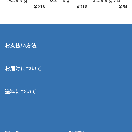
￥218
￥218
￥548
お支払い方法
※店舗受取を選択いただいた場合であっても弊社実店舗でお支払
お届けについて
いいただくことはできません。ご了承ください。
■クレジットカード
■ご自宅への宅配の場合
■コンビニ払い（前入金）
送料について
ご注文が確認出来次第、1～4営業日に発送いたします。「お取り
■代金引換(代引)※手数料がかかります
寄せ」の場合は商品が揃い次第のご発送となります。お荷物の発
■ポイント払い利用可
送完了が確認出来次第、お荷物番号の記載をしたメールをお送り
■領収書はお客様ご自身で発行となります。
5,000円（税込）以上お買い上げで送料無料キャンペーン実施中！
させて頂きます。オンラインストアの倉庫より発送後、約1～3営
■領収書に記載する金額については商品代・配送費からポイン
または、店舗受取なら送料無料！
業日にてお引渡しとなります。(離島などの場合、例外もあります)
ト・クーポンを差し引いた金額の領収書を発行しております。領
※一部、適用外、追加送料が必要な商品もございます。
収書には押印はしておりません。
メーカー直送品など一部商品については、その他商品との購入に