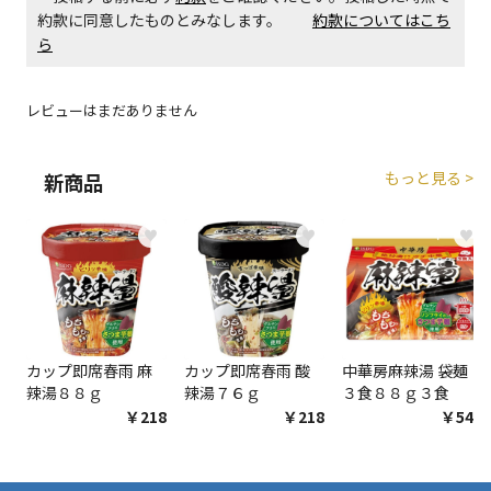
約款に同意したものとみなします。
約款についてはこち
ら
レビューはまだありません
もっと見る >
新商品
♥
♥
♥
カップ即席春雨 麻
カップ即席春雨 酸
中華房麻辣湯 袋麺
辣湯８８ｇ
辣湯７６ｇ
３食８８ｇ３食
￥218
￥218
￥548