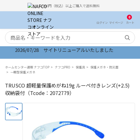
5,000円（税込）以上ご購入で送料無料
0
ログイン
マイ
ページ
カート
検索キーワード
2026/07/28 サイトリニューアルいたしました
ホームセンター通販 ナフコTOP
ナフコPRO
保護具
保護メガネ・防災面
一眼型保護メガネ
TRUSCO 超軽量保護めがね19g ルーペ付きレンズ(+2.5)
収納袋付（Tcode：2072779）