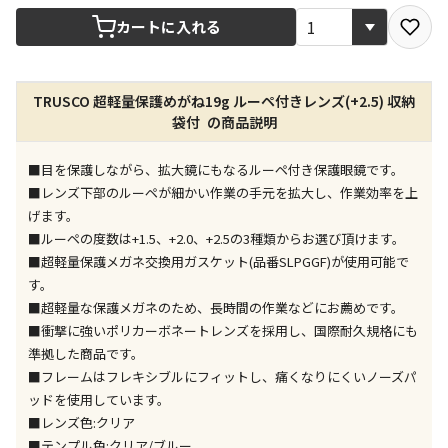
宅配や店舗受取を選択できる商品です
カートに入れる
店舗のみで受取できる商品です（宅配便でのお届けが
TRUSCO 超軽量保護めがね19g ルーペ付きレンズ(+2.5) 収納
できません）
袋付 の商品説明
※同時購入の商品は、全て同じ店舗での受取となりま
す
■目を保護しながら、拡大鏡にもなるルーペ付き保護眼鏡です。
特定の店舗のみで受取ができる商品です（宅配便での
■レンズ下部のルーペが細かい作業の手元を拡大し、作業効率を上
お届けができません）
げます。
※同時購入の商品は、全て同じ店舗での受取となりま
■ルーペの度数は+1.5、+2.0、+2.5の3種類からお選び頂けます。
す
■超軽量保護メガネ交換用ガスケット(品番SLPGGF)が使用可能で
委託業者によりお届けする商品です
す。
※ほか商品との同時購入はできません。お手数です
■超軽量な保護メガネのため、長時間の作業などにお薦めです。
が、ご購入手続きを分けてお買い求めください
■衝撃に強いポリカーボネートレンズを採用し、国際耐久規格にも
※支払い方法の代金引換は選択できません。
準拠した商品です。
※電話注文はできません。
■フレームはフレキシブルにフィットし、痛くなりにくいノーズパ
宅配のみでお届けする商品です（店舗受取は選択でき
ッドを使用しています。
ません）
■レンズ色:クリア
※「宅配・店舗受取」「宅配のみ」マークの商品のみ
■テンプル色:クリア/ブルー