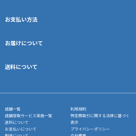
お支払い方法
※店舗受取を選択いただいた場合であっても弊社実店舗でお支払
お届けについて
いいただくことはできません。ご了承ください。
■クレジットカード
■ご自宅への宅配の場合
■コンビニ払い（前入金）
送料について
ご注文が確認出来次第、1～4営業日に発送いたします。「お取り
■代金引換(代引)※手数料がかかります
寄せ」の場合は商品が揃い次第のご発送となります。お荷物の発
■ポイント払い利用可
送完了が確認出来次第、お荷物番号の記載をしたメールをお送り
■領収書はお客様ご自身で発行となります。
5,000円（税込）以上お買い上げで送料無料キャンペーン実施中！
させて頂きます。オンラインストアの倉庫より発送後、約1～3営
■領収書に記載する金額については商品代・配送費からポイン
または、店舗受取なら送料無料！
業日にてお引渡しとなります。(離島などの場合、例外もあります)
ト・クーポンを差し引いた金額の領収書を発行しております。領
※一部、適用外、追加送料が必要な商品もございます。
収書には押印はしておりません。
メーカー直送品など一部商品については、その他商品との購入に
店舗一覧
利用規約
■商品によっては一部決済方法が使用できない場合がございま
制限がかかる場合がございます。また発送日についても、通常と
店舗受取サービス実施一覧
特定商取引に関する法律に基づく
す。
異なる場合がございます。対象商品の説明ページをご確認くださ
送料について
表示
い。
お支払いについて
プライバシーポリシー
配送について
会社概要