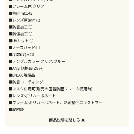
同時購入が可能です
■フレーム色:クリア
■幅(mm):142
午前9時までのご注文確定した商品については、当日に
出荷いたします。
■レンズ厚(mm):2
ただし、メーカーの営業日に基づき出荷手続きを行う
■防曇加工:○
ため、通常よりお時間をいただく場合がございます。
■防傷加工:○
また、日曜・祝日や年末年始などの長期休業期間中
■UVカット:○
は、休業明けからの出荷対応となります。
■ノーズパッド:○
■度数(度):+2.5
設置工事代金も含まれた商品です
■テンプルカラー:クリア/ブルー
■ANSI規格品(Z87+)
■EN166規格品
お見積商品です。金額・施工日はお打ち合わせの上、
■防曇コーティング
決定となります。
■マスク併用可(別売の密着防塵フレーム使用時)
■レンズ:ポリカーボネート
■フレーム:ポリカーボネート、熱可塑性エラストマー
■収納袋
お見積商品です。金額・施工日はお打ち合わせの上、
決定となります。
商品説明を閉じる ▲