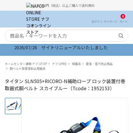
5,000円（税込）以上ご購入で送料無料
0
ログイン
マイ
ページ
カート
検索キーワード
2026/07/28 サイトリニューアルいたしました
ホームセンター通販 ナフコTOP
ナフコPRO
保護具
墜落・落下防止用品
胴ベルト型墜落制止用器具
タイタン SLN505+RICORO-N補助ロープ ロック装置付巻
取器式胴ベルト スカイブルー（Tcode：1952153）