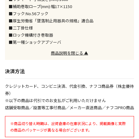
同時購入が可能です
■補助巻取ロープ(mm):幅17×1150
■フック:No.56フック
午前9時までのご注文確定した商品については、当日に
出荷いたします。
■厚生労働省「墜落制止用器具の規格」適合品
ただし、メーカーの営業日に基づき出荷手続きを行う
■二丁掛仕様
ため、通常よりお時間をいただく場合がございます。
■ロック機構付き巻取器
また、日曜・祝日や年末年始などの長期休業期間中
■第一種ショックアブソーバ
は、休業明けからの出荷対応となります。
商品説明を閉じる ▲
設置工事代金も含まれた商品です
決済方法
お見積商品です。金額・施工日はお打ち合わせの上、
クレジットカード、コンビニ決済、代金引換、ナフコ商品券（株主優待
決定となります。
券）
※以下の商品は代引でのお支払がご利用いただけません
店舗受取商品／設置等工事付商品／メーカー直送商品／ナフコPRO商品
お見積商品です。金額・施工日はお打ち合わせの上、
決定となります。
※商品切り替え時期は、出荷倉庫の在庫状況により、掲載画像と実際
の商品のパッケージが異なる場合がございます。