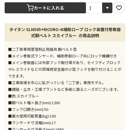
宅配や店舗受取を選択できる商品です
カートに入れる
店舗のみで受取できる商品です（宅配便でのお届けが
タイタン SLN505+RICORO-N補助ロープ ロック装置付巻取器
できません）
式胴ベルト スカイブルー の商品説明
※同時購入の商品は、全て同じ店舗での受取となりま
す
■二丁掛専用墜落制止用器具 胴ベルト型
特定の店舗のみで受取ができる商品です（宅配便での
■メイン巻取式ランヤード、補助巻取ロープ共にロック機構付き
お届けができません）
■メイン巻取器には外部フック取付環があり、セイフティブロック
※同時購入の商品は、全て同じ店舗での受取となりま
やS-スライドなどの昇降用安全器の小型フックを取り付けることが
す
できます。
委託業者によりお届けする商品です
■工事現場を中心に拡がっている「二丁掛」専用モデル。
※ほか商品との同時購入はできません。お手数です
■建設・土木・工場プラントなど多岐に渡るニーズがございます。
が、ご購入手続きを分けてお買い求めください
■色:スカイブルー
※支払い方法の代金引換は選択できません。
■胴ベルト幅×長さ(mm):1200
※電話注文はできません。
■フック口開き(mm):50
宅配のみでお届けする商品です（店舗受取は選択でき
■最大使用可能質量(kg):100
ません）
■ランヤード寸法幅(mm):17
※「宅配・店舗受取」「宅配のみ」マークの商品のみ
■ランヤード寸法長さ(mm):1660