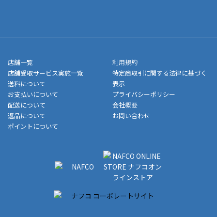
寄せ」の場合は商品が揃い次第のご発送となります。お荷物の発
■ポイント払い利用可
送完了が確認出来次第、お荷物番号の記載をしたメールをお送り
■領収書はお客様ご自身で発行となります。
5,000円（税込）以上お買い上げで送料無料キャンペーン実施中！
させて頂きます。オンラインストアの倉庫より発送後、約1～3営
■領収書に記載する金額については商品代・配送費からポイン
または、店舗受取なら送料無料！
業日にてお引渡しとなります。(離島などの場合、例外もあります)
ト・クーポンを差し引いた金額の領収書を発行しております。領
※一部、適用外、追加送料が必要な商品もございます。
収書には押印はしておりません。
メーカー直送品など一部商品については、その他商品との購入に
店舗一覧
利用規約
■商品によっては一部決済方法が使用できない場合がございま
制限がかかる場合がございます。また発送日についても、通常と
店舗受取サービス実施一覧
特定商取引に関する法律に基づく
す。
異なる場合がございます。対象商品の説明ページをご確認くださ
送料について
表示
い。
お支払いについて
プライバシーポリシー
配送について
会社概要
■店舗受取をご選択いただいた場合
返品について
お問い合わせ
ご注文が確認出来次第、お受取される店舗在庫を使用してご準備
ポイントについて
をさせていただきます。店舗に在庫がない場合は店舗よりお取り
寄せにてご準備をさせていただきます。※商品によってはお時間
いただく場合がございます。店舗準備でのお渡しとなる為、商品
のみの受け渡しとなります。（箱や納品書は付属しておりませ
ん）店舗で準備が出来次第、メールにてご連絡させていただきま
す。