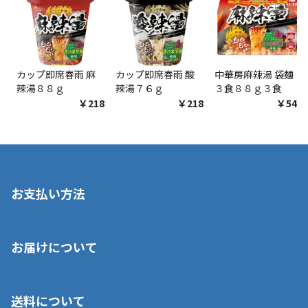
カップ即席春雨 麻
カップ即席春雨 酸
中華房麻辣湯 袋麺
辣湯８８ｇ
辣湯７６ｇ
３食８８ｇ３食
￥218
￥218
￥548
お支払い方法
※店舗受取を選択いただいた場合であっても弊社実店舗でお支払
お届けについて
いいただくことはできません。ご了承ください。
■クレジットカード
■ご自宅への宅配の場合
■コンビニ払い（前入金）
送料について
ご注文が確認出来次第、1～4営業日に発送いたします。「お取り
■代金引換(代引)※手数料がかかります