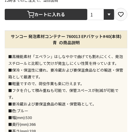
12時までのご注文で、当日出荷
宅配や店舗受取を選択できる商品です
カートに入れる
店舗のみで受取できる商品です（宅配便でのお届けが
サンコー 発泡素材コンテナー 760013 EPバケット#40(本体)
できません）
青 の商品説明
※同時購入の商品は、全て同じ店舗での受取となりま
す
■高機能素材「エぺラン」はしなやかで曲げても割れにくく、発泡
特定の店舗のみで受取ができる商品です（宅配便での
スチロールと比較して欠けが発生しにくい性質を持っています。
お届けができません）
■保冷・保温性に優れ、要冷蔵および要保温食品などの輸送・保管
※同時購入の商品は、全て同じ店舗での受取となりま
箱として最適です。
す
■軽量ですので、荷役作業も楽に行えます。
委託業者によりお届けする商品です
■フタを介して積み重ねも可能で、保管スペースが削減が可能で
※ほか商品との同時購入はできません。お手数です
す。
が、ご購入手続きを分けてお買い求めください
■要冷蔵および要保温食品の輸送・保管箱として。
※支払い方法の代金引換は選択できません。
■色:ブルー
※電話注文はできません。
■幅(mm):530
宅配のみでお届けする商品です（店舗受取は選択でき
■奥行(mm):366
ません）
■高さ(mm):338