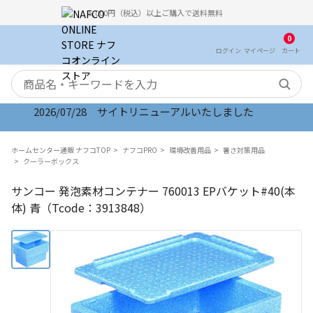
5,000円（税込）以上ご購入で送料無料
0
ログイン
マイ
ページ
カート
検索キーワード
2026/07/28 サイトリニューアルいたしました
ホームセンター通販 ナフコTOP
ナフコPRO
環境改善用品
暑さ対策用品
クーラーボックス
サンコー 発泡素材コンテナー 760013 EPバケット#40(本
体) 青（Tcode：3913848）