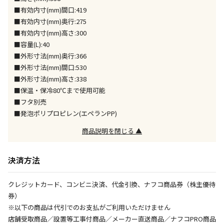
※「宅配・店舗受取」「宅配のみ」マークの商品のみ
■有効内寸(mm)間口:419
同時購入が可能です
■有効内寸(mm)奥行:275
■有効内寸(mm)高さ:300
午前9時までのご注文確定した商品については、当日に
出荷いたします。
■容量(L):40
ただし、メーカーの営業日に基づき出荷手続きを行う
■外形寸法(mm)奥行:366
ため、通常よりお時間をいただく場合がございます。
■外形寸法(mm)間口:530
また、日曜・祝日や年末年始などの長期休業期間中
■外形寸法(mm)高さ:338
は、休業明けからの出荷対応となります。
■保温・保冷80℃まで使用可能
■フタ別売
設置工事代金も含まれた商品です
■発泡ポリプロピレン(エペランPP)
商品説明を閉じる ▲
お見積商品です。金額・施工日はお打ち合わせの上、
決定となります。
決済方法
クレジットカード、コンビニ決済、代金引換、ナフコ商品券（株主優待
お見積商品です。金額・施工日はお打ち合わせの上、
券）
決定となります。
※以下の商品は代引でのお支払がご利用いただけません
店舗受取商品／設置等工事付商品／メーカー直送商品／ナフコPRO商品