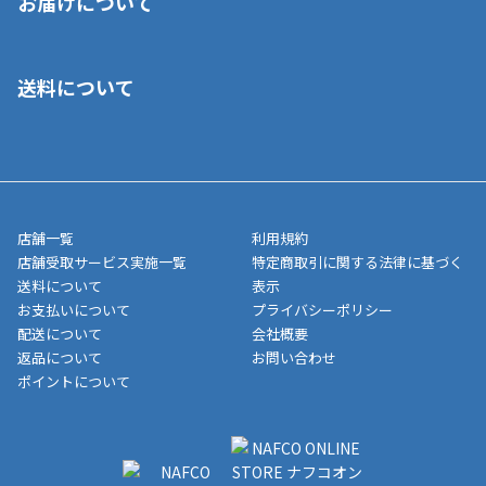
お届けについて
いいただくことはできません。ご了承ください。
■クレジットカード
■ご自宅への宅配の場合
■コンビニ払い（前入金）
送料について
ご注文が確認出来次第、1～4営業日に発送いたします。「お取り
■代金引換(代引)※手数料がかかります
寄せ」の場合は商品が揃い次第のご発送となります。お荷物の発
■ポイント払い利用可
送完了が確認出来次第、お荷物番号の記載をしたメールをお送り
■領収書はお客様ご自身で発行となります。
5,000円（税込）以上お買い上げで送料無料キャンペーン実施中！
させて頂きます。オンラインストアの倉庫より発送後、約1～3営
■領収書に記載する金額については商品代・配送費からポイン
または、店舗受取なら送料無料！
業日にてお引渡しとなります。(離島などの場合、例外もあります)
ト・クーポンを差し引いた金額の領収書を発行しております。領
※一部、適用外、追加送料が必要な商品もございます。
収書には押印はしておりません。
メーカー直送品など一部商品については、その他商品との購入に
店舗一覧
利用規約
■商品によっては一部決済方法が使用できない場合がございま
制限がかかる場合がございます。また発送日についても、通常と
店舗受取サービス実施一覧
特定商取引に関する法律に基づく
す。
異なる場合がございます。対象商品の説明ページをご確認くださ
送料について
表示
い。
お支払いについて
プライバシーポリシー
配送について
会社概要
■店舗受取をご選択いただいた場合
返品について
お問い合わせ
ご注文が確認出来次第、お受取される店舗在庫を使用してご準備
ポイントについて
をさせていただきます。店舗に在庫がない場合は店舗よりお取り
寄せにてご準備をさせていただきます。※商品によってはお時間
いただく場合がございます。店舗準備でのお渡しとなる為、商品
のみの受け渡しとなります。（箱や納品書は付属しておりませ