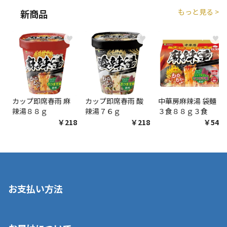
もっと見る >
新商品
♥
♥
♥
カップ即席春雨 麻
カップ即席春雨 酸
中華房麻辣湯 袋麺
辣湯８８ｇ
辣湯７６ｇ
３食８８ｇ３食
￥218
￥218
￥548
お支払い方法
※店舗受取を選択いただいた場合であっても弊社実店舗でお支払