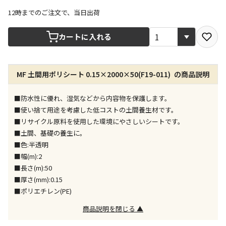
12時までのご注文で、当日出荷
宅配や店舗受取を選択できる商品です
カートに入れる
店舗のみで受取できる商品です（宅配便でのお届けが
MF 土間用ポリシート 0.15×2000×50(F19-011) の商品説明
できません）
※同時購入の商品は、全て同じ店舗での受取となりま
す
■防水性に優れ、湿気などから内容物を保護します。
■使い捨て用途を考慮した低コストの土間養生材です。
特定の店舗のみで受取ができる商品です（宅配便での
■リサイクル原料を使用した環境にやさしいシートです。
お届けができません）
■土間、基礎の養生に。
※同時購入の商品は、全て同じ店舗での受取となりま
■色:半透明
す
■幅(m):2
委託業者によりお届けする商品です
■長さ(m):50
※ほか商品との同時購入はできません。お手数です
■厚さ(mm):0.15
が、ご購入手続きを分けてお買い求めください
■ポリエチレン(PE)
※支払い方法の代金引換は選択できません。
※電話注文はできません。
商品説明を閉じる ▲
宅配のみでお届けする商品です（店舗受取は選択でき