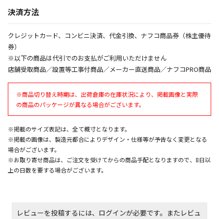
ません）
決済方法
※「宅配・店舗受取」「宅配のみ」マークの商品のみ
同時購入が可能です
クレジットカード、コンビニ決済、代金引換、ナフコ商品券（株主優待
午前9時までのご注文確定した商品については、当日に
券）
出荷いたします。
※以下の商品は代引でのお支払がご利用いただけません
ただし、メーカーの営業日に基づき出荷手続きを行う
店舗受取商品／設置等工事付商品／メーカー直送商品／ナフコPRO商品
ため、通常よりお時間をいただく場合がございます。
また、日曜・祝日や年末年始などの長期休業期間中
は、休業明けからの出荷対応となります。
※商品切り替え時期は、出荷倉庫の在庫状況により、掲載画像と実際
の商品のパッケージが異なる場合がございます。
設置工事代金も含まれた商品です
※掲載のサイズ表記は、全て概寸となります。
※掲載の画像は、製造元都合によりデザイン・仕様等が予告なく変更となる
場合がございます。
お見積商品です。金額・施工日はお打ち合わせの上、
※お取り寄せ商品は、ご注文を受けてからの商品手配となりますので、8日以
決定となります。
上の日数を要する場合がございます。
お見積商品です。金額・施工日はお打ち合わせの上、
決定となります。
レビューを投稿するには、ログインが必要です。またレビュ