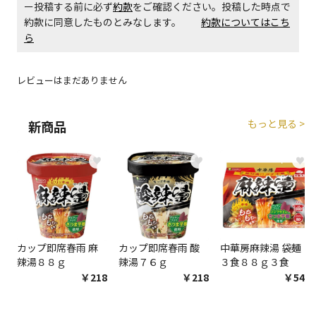
ー投稿する前に必ず
約款
をご確認ください。投稿した時点で
約款に同意したものとみなします。
約款についてはこち
ら
エアコンの取付工事が必要な商品です。別途費用が発
生する場合がございます。
レビューはまだありません
商品購入個数ごとに送料がかかる商品です
もっと見る >
新商品
♥
♥
♥
カップ即席春雨 麻
カップ即席春雨 酸
中華房麻辣湯 袋麺
辣湯８８ｇ
辣湯７６ｇ
３食８８ｇ３食
￥218
￥218
￥548