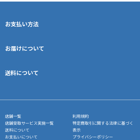
お支払い方法
※店舗受取を選択いただいた場合であっても弊社実店舗でお支払
お届けについて
いいただくことはできません。ご了承ください。
■クレジットカード
■ご自宅への宅配の場合
■コンビニ払い（前入金）
送料について
ご注文が確認出来次第、1～4営業日に発送いたします。「お取り
■代金引換(代引)※手数料がかかります
寄せ」の場合は商品が揃い次第のご発送となります。お荷物の発
■ポイント払い利用可
送完了が確認出来次第、お荷物番号の記載をしたメールをお送り
■領収書はお客様ご自身で発行となります。
5,000円（税込）以上お買い上げで送料無料キャンペーン実施中！
させて頂きます。オンラインストアの倉庫より発送後、約1～3営
■領収書に記載する金額については商品代・配送費からポイン
または、店舗受取なら送料無料！
業日にてお引渡しとなります。(離島などの場合、例外もあります)
ト・クーポンを差し引いた金額の領収書を発行しております。領
※一部、適用外、追加送料が必要な商品もございます。
収書には押印はしておりません。
メーカー直送品など一部商品については、その他商品との購入に
店舗一覧
利用規約
■商品によっては一部決済方法が使用できない場合がございま
制限がかかる場合がございます。また発送日についても、通常と
店舗受取サービス実施一覧
特定商取引に関する法律に基づく
す。
異なる場合がございます。対象商品の説明ページをご確認くださ
送料について
表示
い。
お支払いについて
プライバシーポリシー