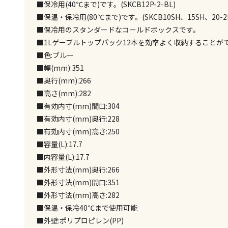
■保冷用(40℃まで)です。(SKCB12P-2-BL)
■保温・保冷用(80℃まで)です。(SKCB10SH、15SH、20-2I
■保冷用のスタンダードなコールドボックスです。
■1Lゲーブルトップパック12本を効率よく収納することが
■色:ブルー
■幅(mm):351
■奥行(mm):266
■高さ(mm):282
■有効内寸(mm)間口:304
■有効内寸(mm)奥行:228
■有効内寸(mm)高さ:250
■容量(L):17.7
■内容量(L):17.7
■外形寸法(mm)奥行:266
■外形寸法(mm)間口:351
■外形寸法(mm)高さ:282
■保温・保冷40℃まで使用可能
■外壁:ポリプロピレン(PP)