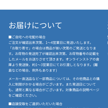
お届けについて
■ご自宅への宅配の場合
ご注文が確認出来次第、1～4営業日に発送いたします。
「お取り寄せ」の場合は商品が揃い次第のご発送となりま
す。お荷物の発送完了が確認出来次第、お荷物番号の記載を
したメールをお送りさせて頂きます。オンラインストアの倉
庫より発送後、約1～3営業日にてお引渡しとなります。(離
島などの場合、例外もあります)
イ
メーカー直送品など一部商品については、その他商品との購
ま
入に制限がかかる場合がございます。また発送日について
も、通常と異なる場合がございます。対象商品の説明ページ
い
をご確認ください。
■店舗受取をご選択いただいた場合