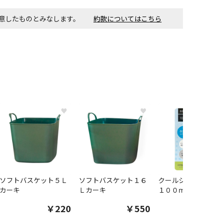
同意したものとみなします。
約款についてはこちら
♥
♥
ソフトバスケット５Ｌ
ソフトバスケット１６
クールシャツスプ
カーキ
Ｌカーキ
１００ｍｌ
￥220
￥550
￥1