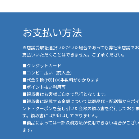
お支払い方法
※店舗受取を選択いただいた場合であっても弊社実店舗でお
支払いいただくことはできません。ご了承ください。
■クレジットカード
■コンビニ払い（前入金）
■代金引換(代引)※手数料がかかります
■ポイント払い利用可
■領収書はお客様ご自身で発行となります。
■領収書に記載する金額については商品代・配送費からポ
ント・クーポンを差し引いた金額の領収書を発行しており
す。領収書には押印はしておりません。
■商品によっては一部決済方法が使用できない場合がござ
ます。