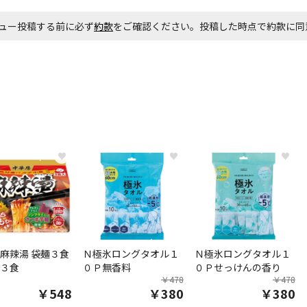
ュー投稿する前に必ず
約款
をご確認ください。投稿した時点で約款に
♥
♥
♥
麻辣湯 袋麺３食
Ｎ極氷ロングタオル１
Ｎ極氷ロングタオル１
３食
０Ｐ無香料
０Ｐせっけんの香り
￥478
￥478
￥548
￥380
￥380