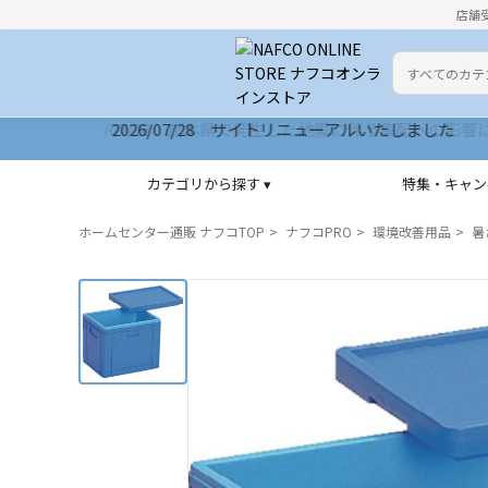
店舗
カテゴリ
検索キーワー
2026/07/28 サイトリニューアルいたしました
カテゴリから探す ▾
特集・キャン
ホームセンター通販 ナフコTOP
ナフコPRO
環境改善用品
暑