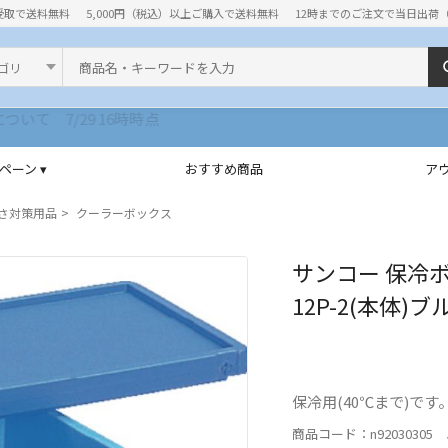
受取で送料無料
5,000円（税込）以上ご購入で送料無料
12時までのご注文で当日出荷
ド
ペーン ▾
おすすめ商品
ア
さ対策用品
クーラーボックス
サンコー 保冷ボ
12P-2(本体)ブ
保冷用(40℃まで)です。(S
商品コード：n92030305 J