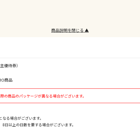
お見積商品で
商品説明を閉じる ▲
エアコンの取
ます。
株主優待券）
商品購入個数
RO商品
実際の商品のパッケージが異なる場合がございます。
となる場合がございます。
、8日以上の日数を要する場合がございます。