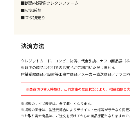
■断熱材:硬質ウレタンフォーム
■火気厳禁
■フタ別売り
決済方法
クレジットカード、コンビニ決済、代金引換、ナフコ商品券（
※以下の商品は代引でのお支払がご利用いただけません
店舗受取商品／設置等工事付商品／メーカー直送商品／ナフコP
※商品切り替え時期は、出荷倉庫の在庫状況により、掲載画像と
※掲載のサイズ表記は、全て概寸となります。
※掲載の画像は、製造元都合によりデザイン・仕様等が予告なく変更
※お取り寄せ商品は、ご注文を受けてからの商品手配となりますので