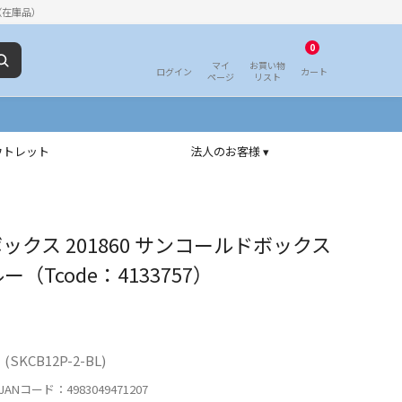
（在庫品）
0
マイ
お買い物
ログイン
カート
ページ
リスト
ウトレット
法人のお客様 ▾
ックス 201860 サンコールドボックス
ルー（Tcode：4133757）
KCB12P-2-BL)
ANコード：4983049471207