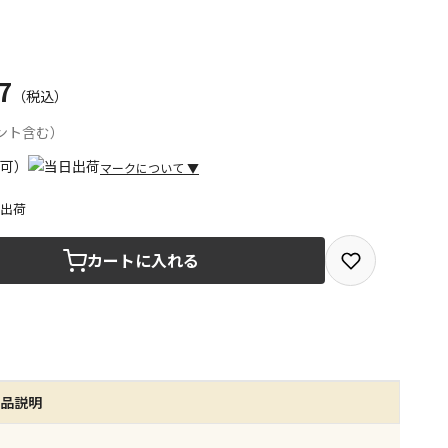
7
（税込）
ント含む）
マークについて
▼
日出荷
取を選択できる商品です
カートに入れる
取できる商品です（宅配便でのお届けができません）
商品は、全て同じ店舗での受取となります
みで受取ができる商品です（宅配便でのお届けができませ
商品説明
商品は、全て同じ店舗での受取となります