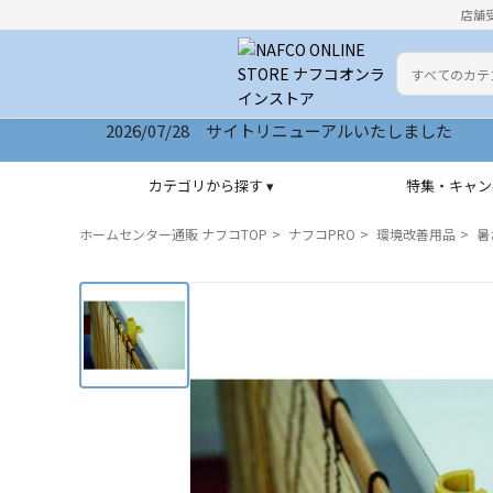
店舗
カテゴリ
検索キーワー
2026/07/28 サイトリニューアルいたしました
カテゴリから探す ▾
特集・キャン
ホームセンター通販 ナフコTOP
ナフコPRO
環境改善用品
暑