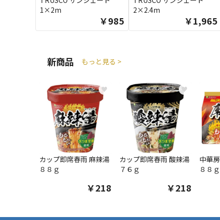
TRUSCO サンシェード
TRUSCO サンシェード
1×2m
2×2.4m
￥985
￥1,965
新商品
もっと見る >
♥
♥
カップ即席春雨 麻辣湯
カップ即席春雨 酸辣湯
中華房
８８ｇ
７６ｇ
８８ｇ
￥218
￥218