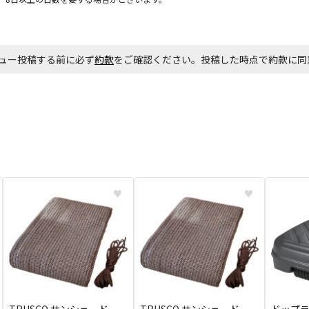
お見積商品で
ュー投稿する前に必ず
約款
をご確認ください。投稿した時点で約款に
エアコンの取
ます。
商品購入個数
♥
♥