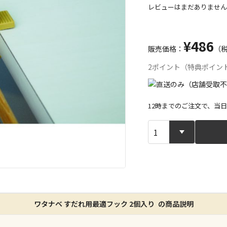
レビューはまだありません
¥486
販売価格：
（
2ポイント（特典ポイン
12時までのご注文で、当
宅配や店舗受
店舗のみで受
※同時購入の
特定の店舗の
ワタナベ すだれ用最適フック 2個入り の商品説明
ん）
※同時購入の