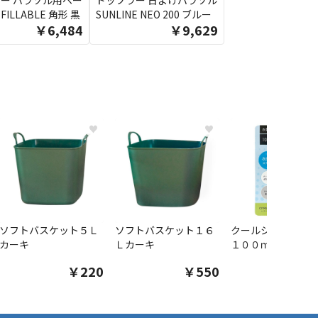
ー パラソル用ベー
ドップラー 日よけパラソル
 FILLABLE 角形 黒
SUNLINE NEO 200 ブルー
￥6,484
￥9,629
♥
♥
ソフトバスケット５Ｌ
ソフトバスケット１６
クールシャツスプ
カーキ
Ｌカーキ
１００ｍｌ
￥220
￥550
￥1