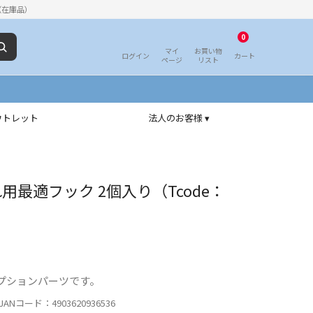
（在庫品）
0
マイ
お買い物
ログイン
カート
ページ
リスト
ウトレット
法人のお客様 ▾
用最適フック 2個入り（Tcode：
プションパーツです。
ANコード：4903620936536