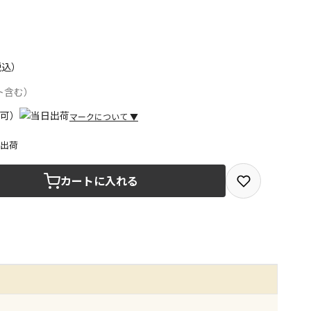
税込）
ト含む）
マークについて
▼
日出荷
取を選択できる商品です
カートに入れる
取できる商品です（宅配便でのお届けができません）
商品は、全て同じ店舗での受取となります
みで受取ができる商品です（宅配便でのお届けができませ
商品は、全て同じ店舗での受取となります