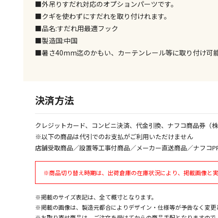
■外吊りすだれ対応のオプションパーツです。
■クギを使わずにすだれを取り付けれます。
■品名:すだれ用最適フック
■製造国:中国
■暑さ40mm迄のかもい、カーテンレール等に取り付け可
決済方法
クレジットカード、コンビニ決済、代金引換、ナフコ商品券（
※以下の商品は代引でのお支払がご利用いただけません
店舗受取商品／設置等工事付商品／メーカー直送商品／ナフコP
※商品切り替え時期は、出荷倉庫の在庫状況により、掲載画像と
※掲載のサイズ表記は、全て概寸となります。
※掲載の画像は、製造元都合によりデザイン・仕様等が予告なく変更
※お取り寄せ商品は、ご注文を受けてからの商品手配となりますので