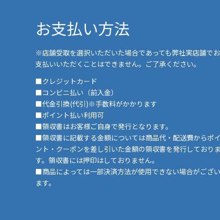
お支払い方法
※店舗受取を選択いただいた場合であっても弊社実店舗でお
支払いいただくことはできません。ご了承ください。
■クレジットカード
■コンビニ払い（前入金）
■代金引換(代引)※手数料がかかります
■ポイント払い利用可
■領収書はお客様ご自身で発行となります。
■領収書に記載する金額については商品代・配送費からポ
ント・クーポンを差し引いた金額の領収書を発行しており
す。領収書には押印はしておりません。
■商品によっては一部決済方法が使用できない場合がござ
ます。