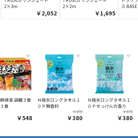
TRUSCO サンシェード
TRUSCO サンシェード
ドップラ
2×3m
2×2m
ス BASE
￥2,052
￥1,695
♥
♥
♥
麻辣湯 袋麺３食
Ｎ極氷ロングタオル１
Ｎ極氷ロングタオル１
３食
０Ｐ無香料
０Ｐせっけんの香り
￥478
￥478
￥548
￥380
￥380