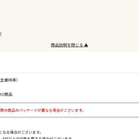
委託業者によ
※ほか商品と
けてお買い求
※支払い方法
※電話注文は
能
宅配のみでお
商品説明を閉じる ▲
※「宅配・店
午前9時まで
ただし、メー
間をいただく
また、日曜・
株主優待券）
荷対応となり
RO商品
設置工事代金
実際の商品のパッケージが異なる場合がございます。
お見積商品で
となる場合がございます。
、8日以上の日数を要する場合がございます。